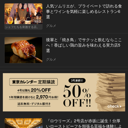
人気ソムリエが、プライベートで訪れる食
事とワインを気軽に楽しめるレストラン6
選
Vol.3
グルメ
シェフたちを刺激する店。
後輩と「焼き鳥」でサクッと飲むならここ
へ！香ばしい鶏の旨みを味わえる実力店5
選
グルメ
『ロウリーズ』2号店が赤坂に誕生！分厚
いローストビーフを頬張る至福を体験しよ