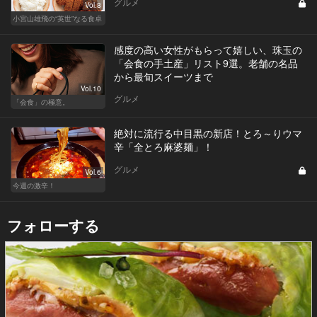
グルメ
Vol.8
小宮山雄飛の“英世”なる食卓
感度の高い女性がもらって嬉しい、珠玉の
「会食の手土産」リスト9選。老舗の名品
から最旬スイーツまで
Vol.10
グルメ
「会食」の極意。
絶対に流行る中目黒の新店！とろ～りウマ
辛「全とろ麻婆麺」！
グルメ
Vol.6
今週の激辛！
フォローする