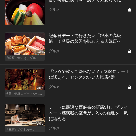
グルメ
記念日デートで行きたい「銀座の高級
鮨」！弩級の贅沢を味わえる人気店へ
グルメ
Vol.9
『銀座で鮨』は、グルメな大人のたしなみだ
「渋谷で飲んで帰らない？」気軽にデート
に誘える、センスのいい人気店4選
グルメ
Vol.8
渋谷で気軽にデートならここ！ディナーにおすすめのセンスが良い人気店
デートに最適な西麻布の新店3軒。プライ
ベート感満載の空間が、2人の距離を一気
に縮める
Vol.2
グルメ
「麻布」のこれから。