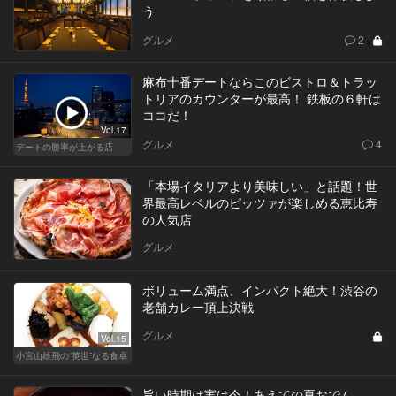
う
グルメ
2
麻布十番デートならこのビストロ＆トラッ
トリアのカウンターが最高！ 鉄板の６軒は
ココだ！
Vol.17
グルメ
4
デートの勝率が上がる店
「本場イタリアより美味しい」と話題！世
界最高レベルのピッツァが楽しめる恵比寿
の人気店
グルメ
ボリューム満点、インパクト絶大！渋谷の
老舗カレー頂上決戦
グルメ
Vol.15
小宮山雄飛の“英世”なる食卓
旨い時期は実は今！あえての夏おでん