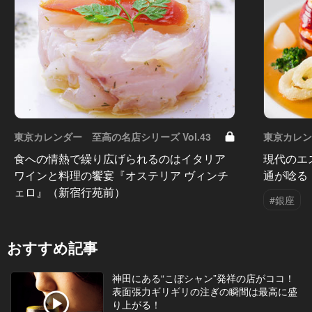
東京カレンダー 至高の名店シリーズ Vol.43
東京カレン
食への情熱で繰り広げられるのはイタリア
現代のエ
ワインと料理の饗宴『オステリア ヴィンチ
通が唸る
ェロ』（新宿行苑前）
#銀座
おすすめ記事
神田にある“こぼシャン”発祥の店がココ！
表面張力ギリギリの注ぎの瞬間は最高に盛
り上がる！