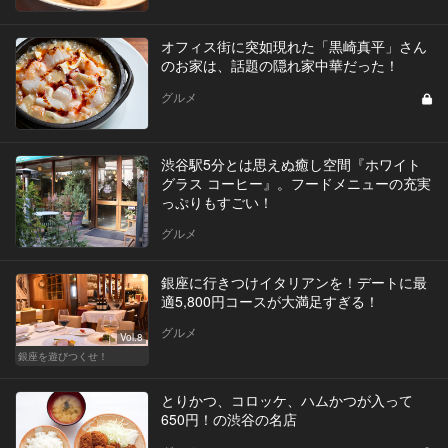
オフィス街に突如現れた「黒崎真平」さん
のお家は、話題の隠れ家中華だった！
グルメ
渋谷駅5分とは思えぬ癒し空間『ホワイト
グラス コーヒー』。フードメニューの充実
っぷりもすごい！
グルメ
銀座に行きつけイタリアンを！デートに最
適5,800円コースが大満足すぎる！
グルメ
Vol.8
銀座を遊びつくせ！
とりかつ、コロッケ、ハムかつが入って
650円！の渋谷の名店