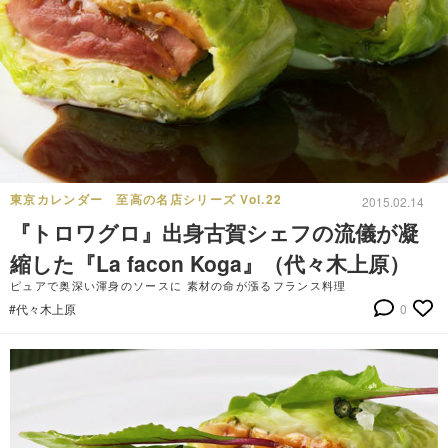
東京カレンダー 至高の名店シリーズ Vol.22
2015.02.14
『トロワグロ』出身古賀シェフの流儀が凝
縮した『La facon Koga』（代々木上原）
ピュアで奥深い渾身のソースに 素材の命が漲るフランス料理
#代々木上原
0