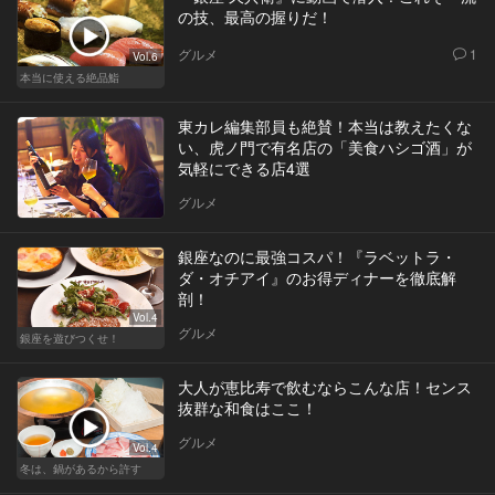
の技、最高の握りだ！
グルメ
1
Vol.6
本当に使える絶品鮨
東カレ編集部員も絶賛！本当は教えたくな
い、虎ノ門で有名店の「美食ハシゴ酒」が
気軽にできる店4選
グルメ
銀座なのに最強コスパ！『ラベットラ・
ダ・オチアイ』のお得ディナーを徹底解
剖！
Vol.4
グルメ
銀座を遊びつくせ！
大人が恵比寿で飲むならこんな店！センス
抜群な和食はここ！
グルメ
Vol.4
冬は、鍋があるから許す