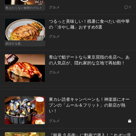
Vol.11
グルメ
1
教えたくない秘密のグルメ
つるっと美味しい！残暑に食べたい街中華
の「冷やし麺」おすすめ5選
グルメ
Vol.7
納涼する夏。
青山で鮨デートなら東京屈指の名店へ。あ
の人気店が、隠れ家的な立地で再始動！
グルメ
東カレ読者キャンペーンも！神楽坂にオー
プンの「ムール＆フリット」の新店が熱
い！
グルメ
『銀座 久兵衛』に動画で潜入！これぞ一流