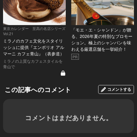
東京カレンダー 至高の名店シリーズ
「モエ・エ・シャンドン」が贈
Vol.21
る、2026年夏の特別なプロモー
ミラノのカフェ文化をスタイリ
ション。極上のシャンパンを味
ッシュに提供『エンポリオ アル
わえる厳選店舗を一挙紹介！
マーニ カフェ青山』（表参道）
PR
ミラノの上質なカフェスタイルを
青山で
この記事へのコメント
コメントする
コメントはまだありません。