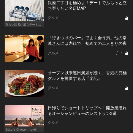
銀座二丁目を極めよ！デートでふらっと立
ち寄りたい名店MAP
グルメ
Vol.2
東カレ読者が最もデートで使うエリア・銀座でデートに使える名店
「行きつけのバー」でよく会う男。他の常
連さんには内緒で、初めての二人きりの夜
グルメ
7
オープン以来連日満席が続く、香港の究極
グルメを提供する店『楽記』
グルメ
日帰りでショートトリップへ！開放感溢れ
るオーシャンビューのレストラン3選
グルメ
Vol.9
Editor's Choice～hotel～