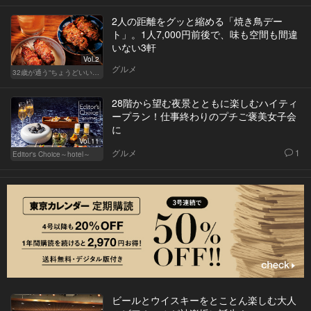
2人の距離をグッと縮める「焼き鳥デー
ト」。1人7,000円前後で、味も空間も間違
いない3軒
Vol.2
グルメ
32歳が通う“ちょうどいい”価格の店
28階から望む夜景とともに楽しむハイティ
ープラン！仕事終わりのプチご褒美女子会
に
Vol.11
グルメ
1
Editor's Choice～hotel～
ビールとウイスキーをとことん楽しむ大人