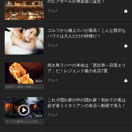
のビアホールが神楽坂に誕生！
グルメ
ゴルフから極上スパが最高！こんな贅沢な
ハワイは大人だけの特権だ！
グルメ
焼き鳥ラバーの本命は「恵比寿～目黒エリ
ア」だ！レジェンド級の名店7選
グルメ
Vol.4
太鼓判！確実に美味しい焼き鳥の名店
これぞ隠れ家の中の隠れ家！初めての客は
必ず迷うイタリアンの名店へ動画で潜入！
グルメ
Vol.5
デートの勝率が上がる店