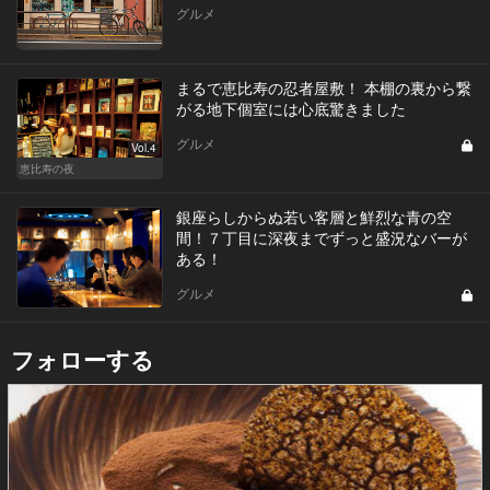
グルメ
まるで恵比寿の忍者屋敷！ 本棚の裏から繋
がる地下個室には心底驚きました
グルメ
Vol.4
恵比寿の夜
銀座らしからぬ若い客層と鮮烈な青の空
間！７丁目に深夜までずっと盛況なバーが
ある！
グルメ
フォローする