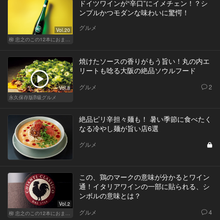
ドイツワインが“辛口”にイメチェン！？シ
ンプルかつモダンな味わいに驚愕！
グルメ
Vol.20
柳 忠之のこの12本におまかせ
焼けたソースの香りがもう旨い！丸の内エ
リートも唸る大阪の絶品ソウルフード
グルメ
2
Vol.8
永久保存版B級グルメ
絶品ピリ辛担々麺も！ 暑い季節に食べたく
なる冷やし麺が旨い店6選
グルメ
この、鶏のマークの意味が分かるとワイン
通！イタリアワインの一部に貼られる、シ
ンボルの意味とは？
Vol.2
グルメ
4
柳 忠之のこの12本におまかせ