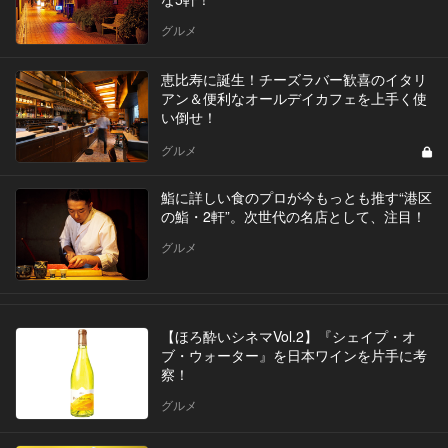
グルメ
恵比寿に誕生！チーズラバー歓喜のイタリ
アン＆便利なオールデイカフェを上手く使
い倒せ！
グルメ
鮨に詳しい食のプロが今もっとも推す“港区
の鮨・2軒”。次世代の名店として、注目！
グルメ
【ほろ酔いシネマVol.2】『シェイプ・オ
ブ・ウォーター』を日本ワインを片手に考
察！
グルメ