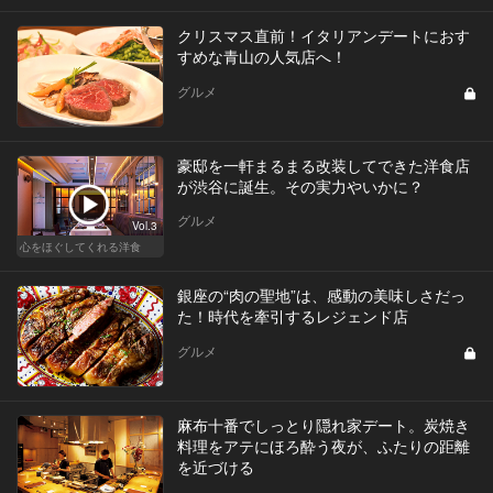
クリスマス直前！イタリアンデートにおす
すめな青山の人気店へ！
グルメ
豪邸を一軒まるまる改装してできた洋食店
が渋谷に誕生。その実力やいかに？
グルメ
Vol.3
心をほぐしてくれる洋食
銀座の“肉の聖地”は、感動の美味しさだっ
た！時代を牽引するレジェンド店
グルメ
麻布十番でしっとり隠れ家デート。炭焼き
料理をアテにほろ酔う夜が、ふたりの距離
を近づける