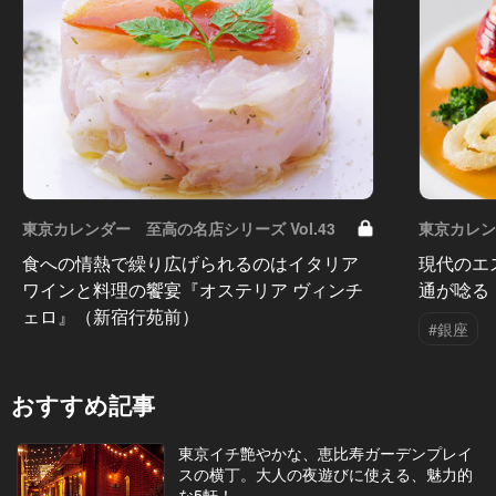
東京カレンダー 至高の名店シリーズ Vol.43
東京カレン
食への情熱で繰り広げられるのはイタリア
現代のエ
ワインと料理の饗宴『オステリア ヴィンチ
通が唸る
ェロ』（新宿行苑前）
#銀座
おすすめ記事
東京イチ艶やかな、恵比寿ガーデンプレイ
スの横丁。大人の夜遊びに使える、魅力的
な5軒！