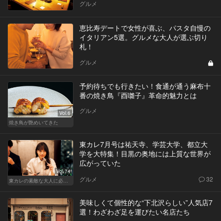
グルメ
恵比寿デートで女性が喜ぶ、パスタ自慢の
イタリアン5選。グルメな大人が選ぶ切り
札！
グルメ
予約待ちでも行きたい！食通が通う麻布十
番の焼き鳥『酉囃子』革命的魅力とは
グルメ
Vol.6
焼き鳥が艶めいてきた
東カレ7月号は祐天寺、学芸大学、都立大
学を大特集！目黒の奥地には上質な世界が
広がっていた
Vol.74
グルメ
32
東カレの素敵な大人に必要なこと
美味しくて個性的な“下北沢らしい”人気店7
選！わざわざ足を運びたい名店たち