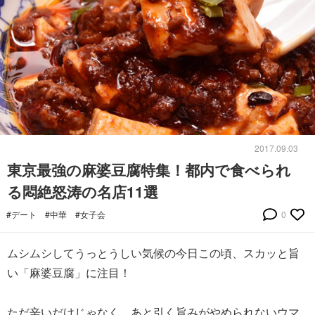
2017.09.03
東京最強の麻婆豆腐特集！都内で食べられ
る悶絶怒涛の名店11選
#デート
#中華
#女子会
0
ムシムシしてうっとうしい気候の今日この頃、スカッと旨
い「麻婆豆腐」に注目！
ただ辛いだけじゃなく、あと引く旨みがやめられないウマ