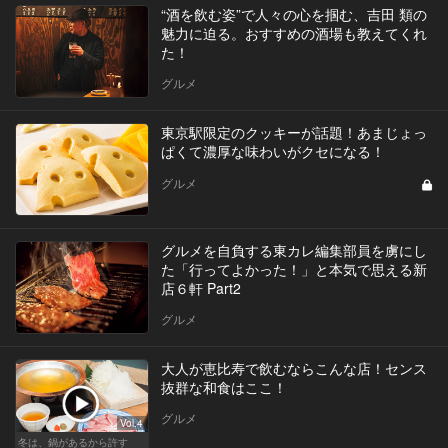
“酒を飲む姿”で人々の心を掴む、吉田 類の
魅力に迫る。おすすめの酒場も教えてくれ
た！
グルメ
東京駅限定のクッキーが話題！あまじょっ
ぱくて濃厚な味わいがクセになる！
グルメ
グルメを自負する東カレ編集部員を虜にし
た「行ってよかった！」と本気で思える新
店６軒 Part2
グルメ
大人が恵比寿で飲むならこんな店！センス
抜群な和食はここ！
グルメ
Vol.4
冬は、鍋があるから許す