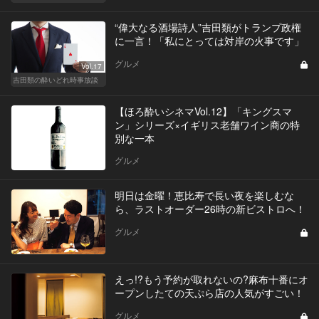
“偉大なる酒場詩人”吉田類がトランプ政権
に一言！「私にとっては対岸の火事です」
グルメ
Vol.17
吉田類の酔いどれ時事放談
【ほろ酔いシネマVol.12】「キングスマ
ン」シリーズ×イギリス老舗ワイン商の特
別な一本
グルメ
明日は金曜！恵比寿で長い夜を楽しむな
ら、ラストオーダー26時の新ビストロへ！
グルメ
えっ!?もう予約が取れないの?麻布十番にオ
ープンしたての天ぷら店の人気がすごい！
グルメ