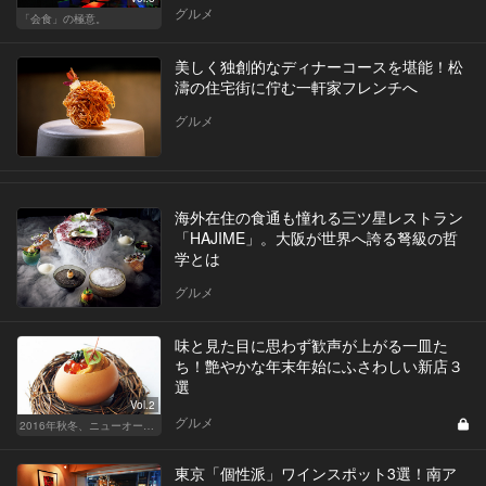
グルメ
「会食」の極意。
美しく独創的なディナーコースを堪能！松
濤の住宅街に佇む一軒家フレンチへ
グルメ
海外在住の食通も憧れる三ツ星レストラン
「HAJIME」。大阪が世界へ誇る弩級の哲
学とは
グルメ
味と見た目に思わず歓声が上がる一皿た
ち！艶やかな年末年始にふさわしい新店３
選
Vol.2
グルメ
2016年秋冬、ニューオープン総ざらい！
東京「個性派」ワインスポット3選！南ア