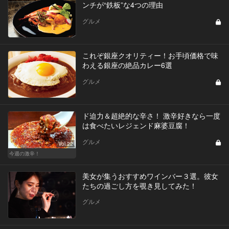
ンチが“鉄板”な4つの理由
グルメ
これぞ銀座クオリティー！お手頃価格で味
わえる銀座の絶品カレー6選
グルメ
ド迫力＆超絶的な辛さ！ 激辛好きなら一度
は食べたいレジェンド麻婆豆腐！
グルメ
Vol.22
今週の激辛！
美女が集うおすすめワインバー３選。彼女
たちの過ごし方を覗き見してみた！
グルメ