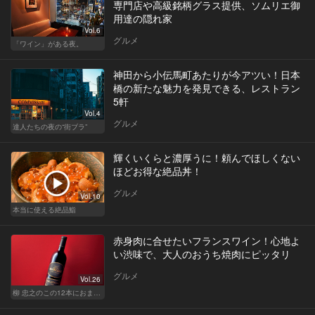
専門店や高級銘柄グラス提供、ソムリエ御
用達の隠れ家
Vol.6
グルメ
「ワイン」がある夜。
神田から小伝馬町あたりが今アツい！日本
橋の新たな魅力を発見できる、レストラン
5軒
Vol.4
グルメ
達人たちの夜の“街ブラ”
輝くいくらと濃厚うに！頼んでほしくない
ほどお得な絶品丼！
グルメ
Vol.10
本当に使える絶品鮨
赤身肉に合せたいフランスワイン！心地よ
い渋味で、大人のおうち焼肉にピッタリ
グルメ
Vol.26
柳 忠之のこの12本におまかせ