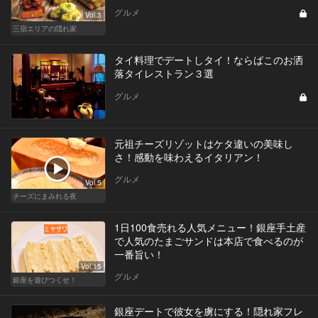
グルメ
Vol.3
三宿エリアの隠れ家
タイ料理でデートしタイ！ならばこのお洒
落タイレストラン３選
グルメ
元祖チーズリゾットはケタ違いの美味し
さ！感動を味わえるイタリアン！
グルメ
Vol.5
チーズにまみれる夜
1日100食売れる人気メニュー！銀座手土産
で人気のたまごサンドは本店で食べるのが
一番旨い！
Vol.15
グルメ
銀座を遊びつくせ！
銀座デートで彼女を虜にする！隠れ家フレ