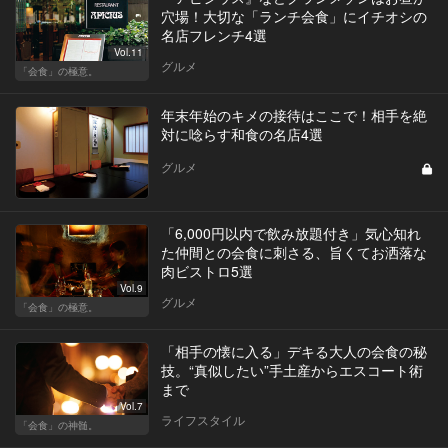
穴場！大切な「ランチ会食」にイチオシの
名店フレンチ4選
Vol.11
グルメ
「会食」の極意。
年末年始のキメの接待はここで！相手を絶
対に唸らす和食の名店4選
グルメ
「6,000円以内で飲み放題付き」気心知れ
た仲間との会食に刺さる、旨くてお洒落な
肉ビストロ5選
Vol.9
グルメ
「会食」の極意。
「相手の懐に入る」デキる大人の会食の秘
技。“真似したい”手土産からエスコート術
まで
Vol.7
ライフスタイル
「会食」の神髄。