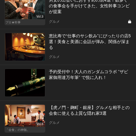
の食事会を手がけてきた、女性幹事コンビ
が提案
Vol.3
グルメ
プロ★幹事
恵比寿で“仕事のサシ飲み”にぴったりの店5
選！美食と美酒に会話が弾み、関係が深ま
る
グルメ
予約受付中！大人のガンダムコラボ ”ザビ
家御用達万年筆” で悦に入れ！
【虎ノ門・麹町・銀座】グルメな相手との
会食に使える上質な隠れ家3選
グルメ
Vol.5
「会食」の神髄。