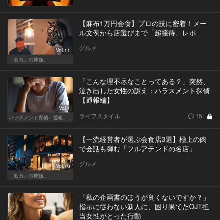
【麻布1万円会食】プロの技に密着！メー
ル文例から店選びまで「超接待」レポ
グルメ
Vol.11
「会食」の神髄。
「こんな理不尽なことってある？」突然、
泣き出した女性の訴え：ハラスメント探偵
【通報編】
Vol.1
ライフスタイル
15
ハラスメント探偵～通報編～
【一流経営者が選ぶ会食店3選】極上の肉
で会話も弾む「フルアテンドの名店」
グルメ
Vol.10
「会食」の神髄。
「私の企画書のほうが良くないですか？」
指示に従わない新人に、困り果てたOJT担
当女性がとった行動