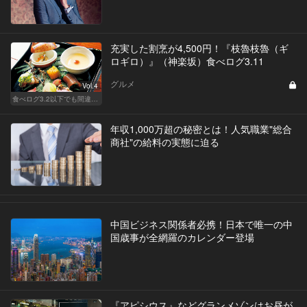
充実した割烹が4,500円！『枝魯枝魯（ギ
ロギロ）』（神楽坂）食べログ3.11
グルメ
Vol.4
食べログ3.2以下でも間違いなく名店！
年収1,000万超の秘密とは！人気職業"総合
商社"の給料の実態に迫る
中国ビジネス関係者必携！日本で唯一の中
国歳事が全網羅のカレンダー登場
『アピシウス』などグランメゾンはお昼が