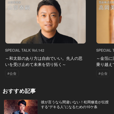
SPECIAL TALK Vol.142
SPECIAL T
～和太鼓のあり方は自由でいい。先人の思
～金箔に
いを受け止めて未来を切り拓く～
乗り越え
#会食
#会食
おすすめ記事
彼が言うなら間違いない！松岡修造が伝授
する“デキる人”になるための10ケ条