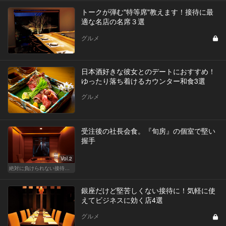
トークが弾む"特等席"教えます！接待に最
適な名店の名席３選
グルメ
日本酒好きな彼女とのデートにおすすめ！
ゆったり落ち着けるカウンター和食3選
グルメ
受注後の社長会食。『旬房』の個室で堅い
握手
Vol.2
絶対に負けられない接待が、今宵はある
銀座だけど堅苦しくない接待に！気軽に使
えてビジネスに効く店4選
グルメ