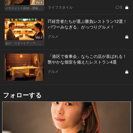
Vol.5
ライフスタイル
5
ハラスメント探偵～通報編～
IT経営者たちが選ぶ勝負レストラン12選！
パワーみなぎる、がっつりグルメ！
グルメ
Vol.1
あの「スタートアップ」経営者のここぞのチカラ飯 Vol.1
「港区で食事会」ならこの店が喜ばれる！
艶やかな個室を備えたレストラン4選
グルメ
フォローする