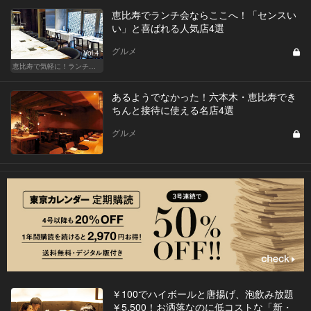
恵比寿でランチ会ならここへ！「センスい
い」と喜ばれる人気店4選
グルメ
Vol.4
恵比寿で気軽に！ランチデート
あるようでなかった！六本木・恵比寿でき
ちんと接待に使える名店4選
グルメ
￥100でハイボールと唐揚げ、泡飲み放題
￥5,500！お洒落なのに低コストな「新・