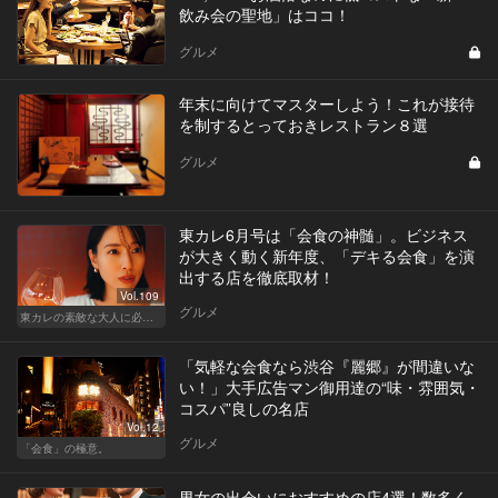
飲み会の聖地」はココ！
グルメ
年末に向けてマスターしよう！これが接待
を制するとっておきレストラン８選
グルメ
東カレ6月号は「会食の神髄」。ビジネス
が大きく動く新年度、「デキる会食」を演
出する店を徹底取材！
Vol.109
グルメ
東カレの素敵な大人に必要なこと
「気軽な会食なら渋谷『麗郷』が間違いな
い！」大手広告マン御用達の“味・雰囲気・
コスパ”良しの名店
Vol.12
グルメ
「会食」の極意。
男女の出会いにおすすめの店4選！数多く