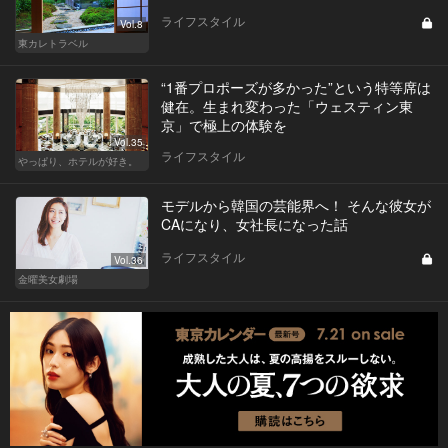
ライフスタイル
Vol.8
東カレトラベル
“1番プロポーズが多かった”という特等席は
健在。生まれ変わった「ウェスティン東
京」で極上の体験を
Vol.35
ライフスタイル
やっぱり、ホテルが好き。
モデルから韓国の芸能界へ！ そんな彼女が
CAになり、女社長になった話
ライフスタイル
Vol.36
金曜美女劇場