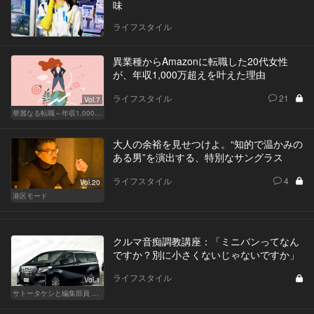
味
ライフスタイル
異業種からAmazonに転職した20代女性
が、年収1,000万超えを叶えた理由
ライフスタイル
21
Vol.7
華麗なる転職～年収1,000万超の道～
大人の余裕を見せつけよ。“知的で温かみの
ある男”を演出する、特別なサングラス
ライフスタイル
4
Vol.20
港区モード
クルマ音痴調教講座：「ミニバンってなん
ですか？別に小さくないじゃないですか」
ライフスタイル
Vol.1
サトータケシと編集部員 船山の"CAR GENTSへの道"