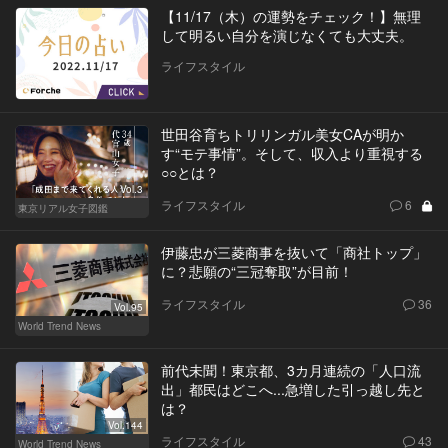
【11/17（木）の運勢をチェック！】無理
して明るい自分を演じなくても大丈夫。
ライフスタイル
世田谷育ちトリリンガル美女CAが明か
す“モテ事情”。そして、収入より重視する
○○とは？
Vol.3
ライフスタイル
6
東京リアル女子図鑑
伊藤忠が三菱商事を抜いて「商社トップ」
に？悲願の“三冠奪取”が目前！
ライフスタイル
36
Vol.95
World Trend News
前代未聞！東京都、3カ月連続の「人口流
出」都民はどこへ...急増した引っ越し先と
は？
Vol.144
ライフスタイル
43
World Trend News