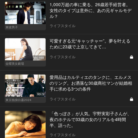
1,000万超の車に乗る、26歳若手経営者。
女性のタイプは意外に、あの元ギャルモデ
ル？
Vol.9
ライフスタイル
東彼男子
可愛すぎる元“キャッチャー”。夢を叶える
ために23歳で上京してきて…
ライフスタイル
Vol.168
金曜美女劇場
愛用品はカルティエのタンクに、エルメス
のリング。お洒落な30歳商社マンが結婚相
手に求める3つの条件
Vol.5
ライフスタイル
東京独身白書2024
「色っぽさ」が人気。宇野実彩子さんが、
夜のホテルで33歳の女のリアルを4時間
半、語った。
ライフスタイル