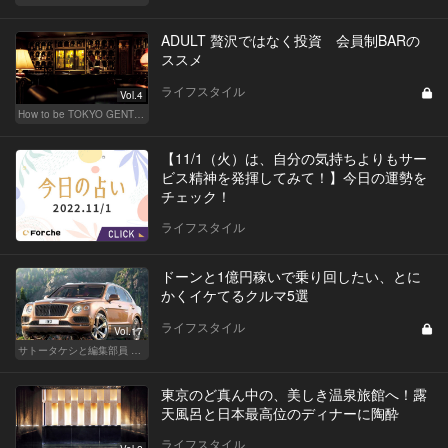
ADULT 贅沢ではなく投資 会員制BARの
ススメ
ライフスタイル
Vol.4
How to be TOKYO GENTS 東京人よ、紳士たれ！
【11/1（火）は、自分の気持ちよりもサー
ビス精神を発揮してみて！】今日の運勢を
チェック！
ライフスタイル
ドーンと1億円稼いで乗り回したい、とに
かくイケてるクルマ5選
ライフスタイル
Vol.17
サトータケシと編集部員 船山の"CAR GENTSへの道"
東京のど真ん中の、美しき温泉旅館へ！露
天風呂と日本最高位のディナーに陶酔
ライフスタイル