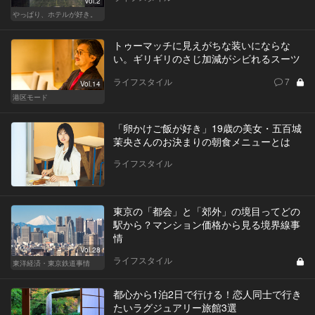
Vol.2
やっぱり、ホテルが好き。
トゥーマッチに見えがちな装いにならな
い。ギリギリのさじ加減がシビれるスーツ
ライフスタイル
7
Vol.14
港区モード
「卵かけご飯が好き」19歳の美女・五百城
茉央さんのお決まりの朝食メニューとは
ライフスタイル
東京の「都会」と「郊外」の境目ってどの
駅から？マンション価格から見る境界線事
情
Vol.28
ライフスタイル
東洋経済・東京鉄道事情
都心から1泊2日で行ける！恋人同士で行き
たいラグジュアリー旅館3選