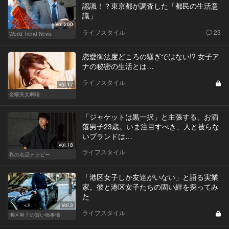
認識！？東京都が調査した「都民の生活意
識」
Vol.200
ライフスタイル
23
World Trend News
恋愛御法度どころの騒ぎではない!? 女子ア
ナの秘密の生活とは…
ライフスタイル
Vol.17
金曜美女劇場
「ジャケットは黒一択」と主張する、お洒
落男子23歳。いま注目すべき、人と被らな
いブランドは…
Vol.18
ライフスタイル
私の名品テラピー
「港区女子しか友達がいない」と語る実業
家。彼と港区女子たちの固い絆を探ってみ
た
Vol.3
ライフスタイル
港区男子の買い物事情