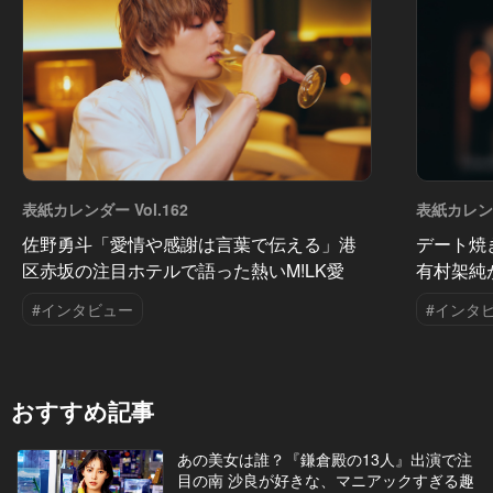
表紙カレンダー Vol.162
表紙カレンダ
佐野勇斗「愛情や感謝は言葉で伝える」港
デート焼
区赤坂の注目ホテルで語った熱いM!LK愛
有村架純
#インタビュー
#インタ
おすすめ記事
あの美女は誰？『鎌倉殿の13人』出演で注
目の南 沙良が好きな、マニアックすぎる趣