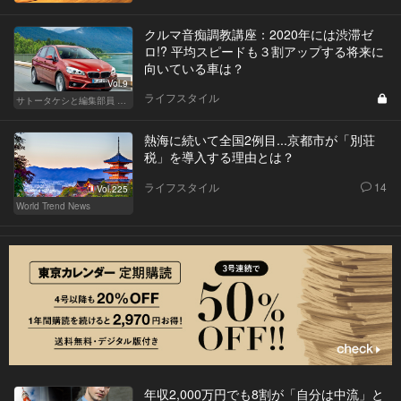
クルマ音痴調教講座：2020年には渋滞ゼ
ロ!? 平均スピードも３割アップする将来に
向いている車は？
Vol.9
ライフスタイル
サトータケシと編集部員 船山の"CAR GENTSへの道"
熱海に続いて全国2例目...京都市が「別荘
税」を導入する理由とは？
ライフスタイル
14
Vol.225
World Trend News
年収2,000万円でも8割が「自分は中流」と