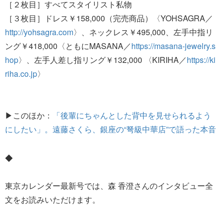
［２枚目］すべてスタイリスト私物
［３枚目］ドレス￥158,000（完売商品）〈YOHSAGRA／
http://yohsagra.com
〉、ネックレス￥495,000、左手中指リ
ング￥418,000〈ともにMASANA／
https://masana-jewelry.s
hop
〉、左手人差し指リング￥132,000 〈KIRIHA／
https://ki
riha.co.jp
〉
▶このほか：
「後輩にちゃんとした背中を見せられるよう
にしたい」。遠藤さくら、銀座の“弩級中華店”で語った本音
◆
東京カレンダー最新号では、森 香澄さんのインタビュー全
文をお読みいただけます。