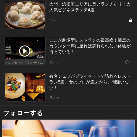
大門・浜松町エリアに旨いランチあり！大
人気ビジネスランチ4選
グルメ
ここが劇場型レストランの最高峰！漆黒の
カウンター席に座れば忘れられない体験が
待っている！
Vol.8
グルメ
1
ハレの日向け フレンチ・高級店
有名シェフがプライベートで訪れるレスト
ラン5選。食のプロが選ぶから、間違いな
い！
グルメ
フォローする