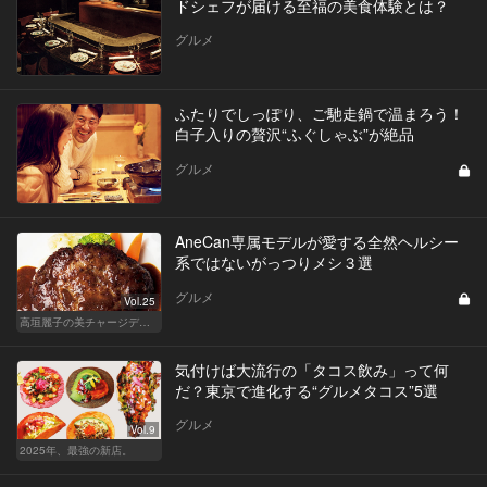
ドシェフが届ける至福の美食体験とは？
グルメ
ふたりでしっぽり、ご馳走鍋で温まろう！
白子入りの贅沢“ふぐしゃぶ”が絶品
グルメ
AneCan専属モデルが愛する全然ヘルシー
系ではないがっつりメシ３選
グルメ
Vol.25
高垣麗子の美チャージディナー
気付けば大流行の「タコス飲み」って何
だ？東京で進化する“グルメタコス”5選
グルメ
Vol.9
2025年、最強の新店。