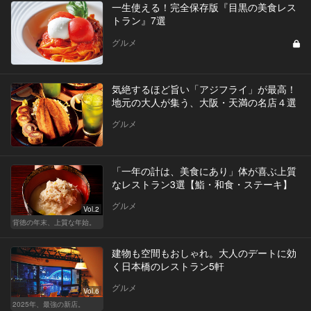
一生使える！完全保存版『目黒の美食レス
トラン』7選
グルメ
気絶するほど旨い「アジフライ」が最高！
地元の大人が集う、大阪・天満の名店４選
グルメ
「一年の計は、美食にあり」体が喜ぶ上質
なレストラン3選【鮨・和食・ステーキ】
グルメ
Vol.2
背徳の年末、上質な年始。
建物も空間もおしゃれ。大人のデートに効
く日本橋のレストラン5軒
グルメ
Vol.6
2025年、最強の新店。