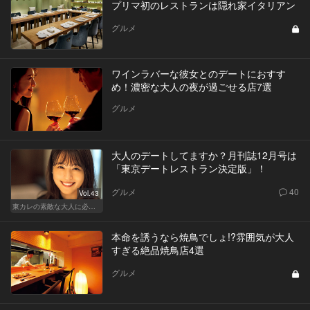
プリマ初のレストランは隠れ家イタリアン
グルメ
ワインラバーな彼女とのデートにおすす
め！濃密な大人の夜が過ごせる店7選
グルメ
大人のデートしてますか？月刊誌12月号は
「東京デートレストラン決定版」！
グルメ
40
Vol.43
東カレの素敵な大人に必要なこと
本命を誘うなら焼鳥でしょ!?雰囲気が大人
すぎる絶品焼鳥店4選
グルメ