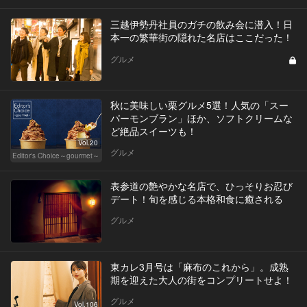
三越伊勢丹社員のガチの飲み会に潜入！日
本一の繁華街の隠れた名店はここだった！
グルメ
秋に美味しい栗グルメ5選！人気の「スー
パーモンブラン」ほか、ソフトクリームな
ど絶品スイーツも！
Vol.20
グルメ
Editor's Choice～gourmet～
表参道の艶やかな名店で、ひっそりお忍び
デート！旬を感じる本格和食に癒される
グルメ
東カレ3月号は「麻布のこれから」。成熟
期を迎えた大人の街をコンプリートせよ！
グルメ
Vol.106