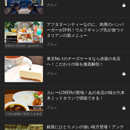
グルメ
アフタヌーンティーなのに、肉厚のハンバ
ーガーが評判！ウルフギャング氏が放つイ
タリアンの新メニュー
Vol.1
グルメ
Editor's Choice～gourmet～
東京No.1のチーズケーキなら赤坂の名店
へ！こだわりの味を徹底解剖！
グルメ
カレーLOVERの聖地！あの名店の味が六本
木ミッドタウンで堪能できる！
グルメ
Vol.38
小宮山雄飛の“英世”なる食卓
銀座にひとりメシの強い味方登場！アンテ