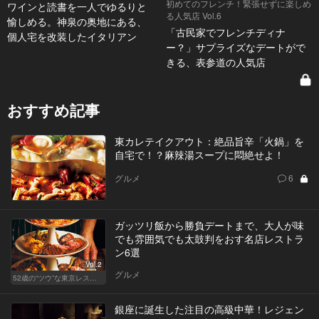
初めてのフレンチ！緊張せずに楽しめ
ワインと読書を一人でゆるりと
る人気店 Vol.6
愉しめる。神泉の奥地にある、
「古民家でフレンチディナ
個人宅を改装したイタリアン
ー？」サプライズなデートがで
きる、表参道の人気店
おすすめ記事
東カレテイクアウト：絶品旨辛「火鍋」を
自宅で！？麻辣湯スープに悶絶せよ！
グルメ
6
ガッツリ飯から勝負デートまで、大人が味
でも雰囲気でも太鼓判をおす名店レストラ
ン6選
Vol.2
グルメ
52歳の“ツウ”な東京レストラン
銀座に誕生した注目の高級中華！レジェン