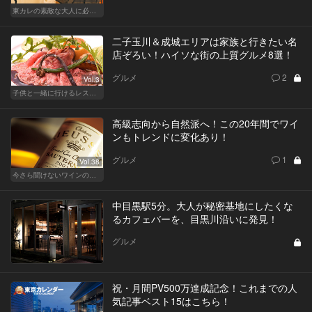
東カレの素敵な大人に必要なこと
二子玉川＆成城エリアは家族と行きたい名
店ぞろい！ハイソな街の上質グルメ8選！
グルメ
2
Vol.3
子供と一緒に行けるレストラン！東京にある家族の救世主！
高級志向から自然派へ！この20年間でワイ
ンもトレンドに変化あり！
グルメ
1
Vol.38
今さら聞けないワインの基礎知識
中目黒駅5分。大人が秘密基地にしたくな
るカフェバーを、目黒川沿いに発見！
グルメ
祝・月間PV500万達成記念！これまでの人
気記事ベスト15はこちら！