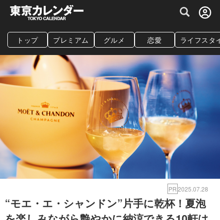
グルメ情報・プレミアムレストラン予約サイト
トップ
プレミアム
グルメ
恋愛
ライフスタ
PR
2025.07.28
“モエ・エ・シャンドン”片手に乾杯！夏泡
を楽しみながら艶やかに納涼できる10軒は