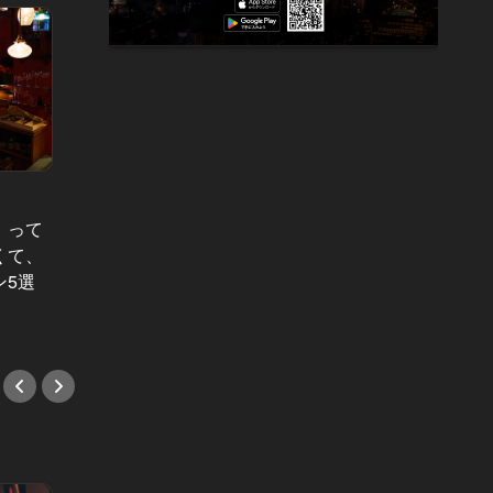
シェフたちを刺激する店。 Vol.7
シェフた
」って
東京の人気シェフが教える“良いレス
世界一
くて、
トラン”を見分ける３つのポイント。
た！プ
ン5選
店選びでもう迷わない！
通う、
#イタリアン
#洋食