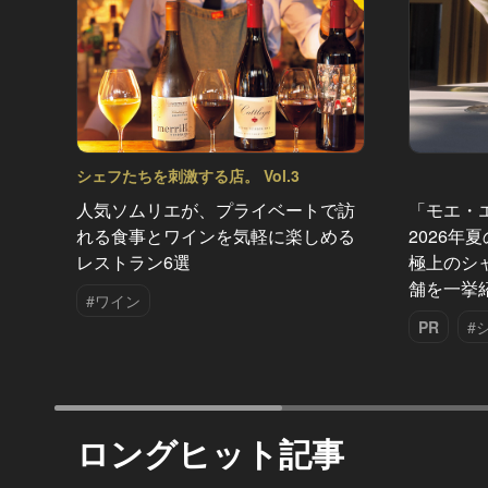
シェフたちを刺激する店。 Vol.3
人気ソムリエが、プライベートで訪
「モエ・
れる食事とワインを気軽に楽しめる
2026年
レストラン6選
極上のシ
舗を一挙
#ワイン
PR
#
ロングヒット記事