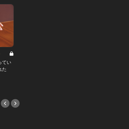
8
男と女の答えあわせ【A】 Vol.308
ってい
結婚願望ゼロだった27歳男性が、交
れた
際2年で突然プロポーズ。彼の心が
変わった“理由”とは
#小説