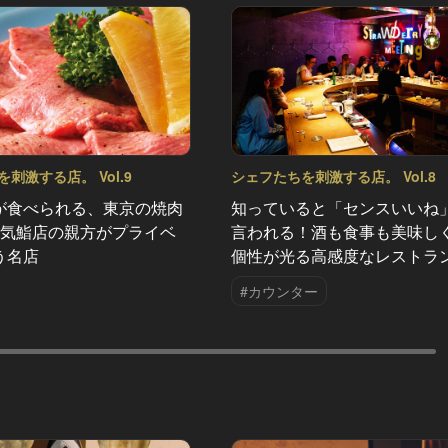
刺激する店。 Vol.9
シェフたちを刺激する店。 Vol.8
が食べられる、東京の焼肉
知っていると「センスいいね
人気鮨店の親方がプライベ
言われる！酒も食事も美味し
う名店
個性が光る高感度なレストラ
#カウンター