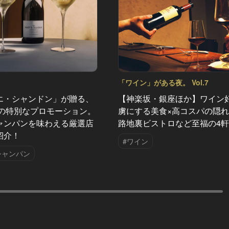
「ワイン」がある夜。 Vol.7
エ・シャンドン」が贈る、
【神楽坂・銀座ほか】ワイン
夏の特別なプロモーション。
虜にする美食×高コスパの隠
ャンパンを味わえる厳選店
路地裏ビストロなど至福の4
紹介！
#ワイン
シャンパン