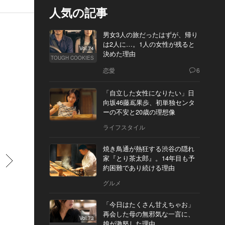
人気の記事
男女3人の旅だったはずが、帰り
は2人に…。1人の女性が残ると
Vol.74
決めた理由
TOUGH COOKIES
恋愛
6
「自立した女性になりたい」日
向坂46藤嶌果歩、初単独センタ
ーの不安と20歳の理想像
ライフスタイル
焼き鳥通が熱狂する渋谷の隠れ
家『とり茶太郎』。14年目も予
すすむ
約困難であり続ける理由
グルメ
「今日はたくさん甘えちゃお」
再会した母の無邪気な一言に、
Vol.73
娘が激怒した理由