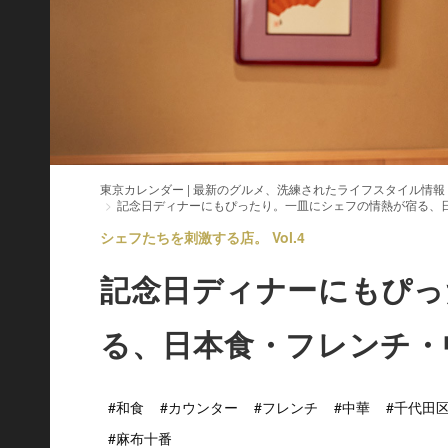
東京カレンダー | 最新のグルメ、洗練されたライフスタイル情報
記念日ディナーにもぴったり。一皿にシェフの情熱が宿る、
シェフたちを刺激する店。 Vol.4
記念日ディナーにもぴっ
る、日本食・フレンチ・
#和食
#カウンター
#フレンチ
#中華
#千代田
#麻布十番