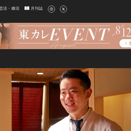
新のグルメ、洗練されたライフスタイル情報
恋活・婚活
月刊誌