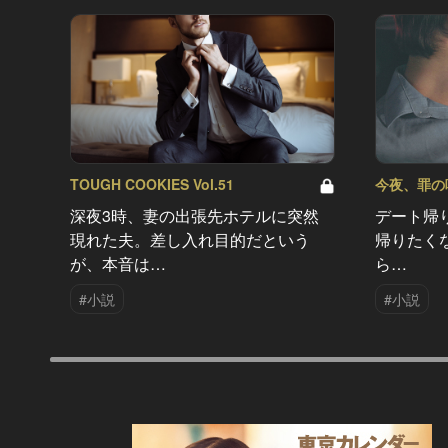
TOUGH COOKIES Vol.51
今夜、罪の味を
深夜3時、妻の出張先ホテルに突然
デート帰
現れた夫。差し入れ目的だという
帰りたく
が、本音は…
ら…
#小説
#小説