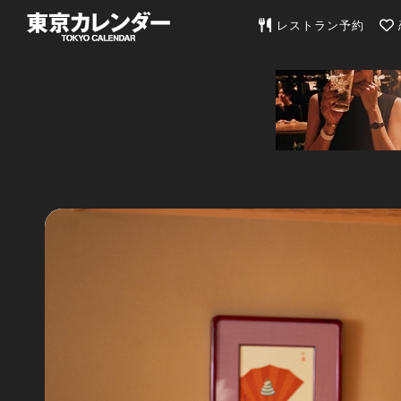
東京カレンダー | 最
レストラン予約