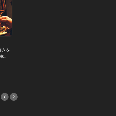
好きを
れ家。
鮨業界に新興勢力！ここぞ！のため
【東京
軒
に知っときたいコスパ高な鮨店６選
で行き
れ家鮨
#鮨
#フレ