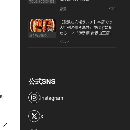
TOUGH COOKIES
恋愛
9
【贅沢な穴場ランチ】本店では
大行列の焼き鳥丼が並ばずに食
Vol.7
せる！？『伊勢廣 赤坂山王店』
焼き鳥が艶めいてきた
へ
グルメ
公式SNS
Instagram
49
X
すすむ