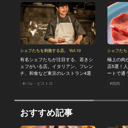
シェフたちを刺激する店。 Vol.10
シェフたちを
有名シェフたちが注目する、若きシ
極上の肉
ェフがいる店。イタリアン、フレン
店5選！
チ、和食など東京のレストラン4選
ートで通
#バル・ビストロ
#焼肉
おすすめ記事