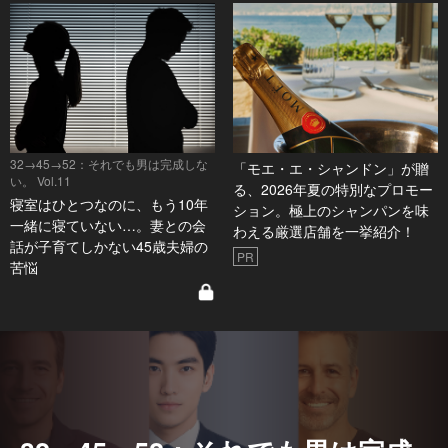
32→45→52：それでも男は完成しな
「モエ・エ・シャンドン」が贈
い。 Vol.11
る、2026年夏の特別なプロモー
寝室はひとつなのに、もう10年
ション。極上のシャンパンを味
一緒に寝ていない…。妻との会
わえる厳選店舗を一挙紹介！
話が子育てしかない45歳夫婦の
PR
苦悩