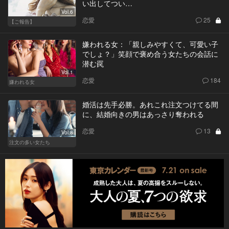
い出してつい…
Vol.6
恋愛
25
【ご報告】
嫌われる女：「親しみやすくて、可愛い子
でしょ？」笑顔で褒め合う女たちの会話に
潜む罠
Vol.1
恋愛
184
嫌われる女
婚活は先手必勝。あれこれ注文つけてる間
に、結婚向きの男はあっさり奪われる
恋愛
13
Vol.8
注文の多い女たち