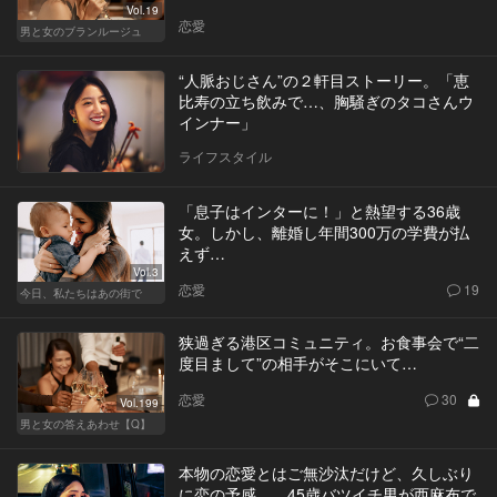
Vol.19
恋愛
男と女のブランルージュ
“人脈おじさん”の２軒目ストーリー。「恵
比寿の立ち飲みで…、胸騒ぎのタコさんウ
インナー」
ライフスタイル
「息子はインターに！」と熱望する36歳
女。しかし、離婚し年間300万の学費が払
えず…
Vol.3
恋愛
19
今日、私たちはあの街で
狭過ぎる港区コミュニティ。お食事会で“二
度目まして”の相手がそこにいて…
恋愛
30
Vol.199
男と女の答えあわせ【Q】
本物の恋愛とはご無沙汰だけど、久しぶり
に恋の予感…。45歳バツイチ男が西麻布で