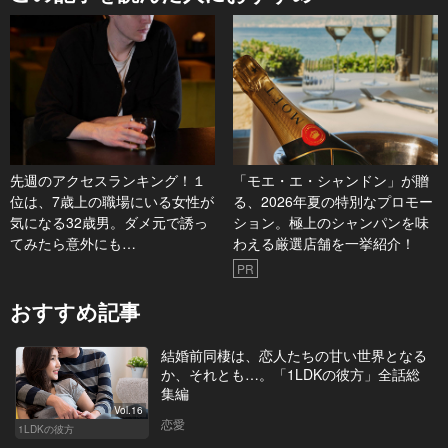
先週のアクセスランキング！１
「モエ・エ・シャンドン」が贈
位は、7歳上の職場にいる女性が
る、2026年夏の特別なプロモー
気になる32歳男。ダメ元で誘っ
ション。極上のシャンパンを味
てみたら意外にも…
わえる厳選店舗を一挙紹介！
PR
おすすめ記事
結婚前同棲は、恋人たちの甘い世界となる
か、それとも…。「1LDKの彼方」全話総
集編
Vol.16
恋愛
1LDKの彼方