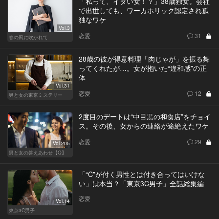
「私って、イタい女！？」38歳独女。会社
で出世しても、ワーカホリック認定され孤
独なワケ
Vol.3
恋愛
31
春の風に吹かれて
28歳の彼が得意料理「肉じゃが」を振る舞
ってくれたが…。女が抱いた“違和感”の正
体
Vol.31
恋愛
12
男と女の東京ミステリー
2度目のデートは“中目黒の和食店”をチョイ
ス。その後、女からの連絡が途絶えたワケ
恋愛
29
Vol.205
男と女の答えあわせ【Q】
「“C”が付く男性とは付き合ってはいけな
い」は本当？「東京3C男子」全話総集編
恋愛
Vol.14
東京3C男子