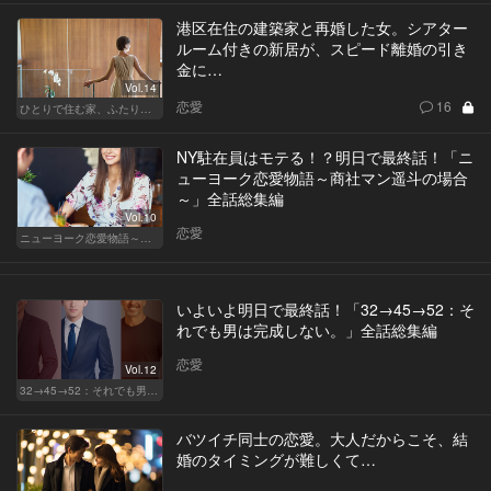
港区在住の建築家と再婚した女。シアター
ルーム付きの新居が、スピード離婚の引き
金に…
Vol.14
恋愛
16
ひとりで住む家、ふたりで棲む家
NY駐在員はモテる！？明日で最終話！「ニ
ューヨーク恋愛物語～商社マン遥斗の場合
～」全話総集編
Vol.10
恋愛
ニューヨーク恋愛物語～商社マン遥斗の場合～
いよいよ明日で最終話！「32→45→52：そ
れでも男は完成しない。」全話総集編
恋愛
Vol.12
32→45→52：それでも男は完成しない。
バツイチ同士の恋愛。大人だからこそ、結
婚のタイミングが難しくて…