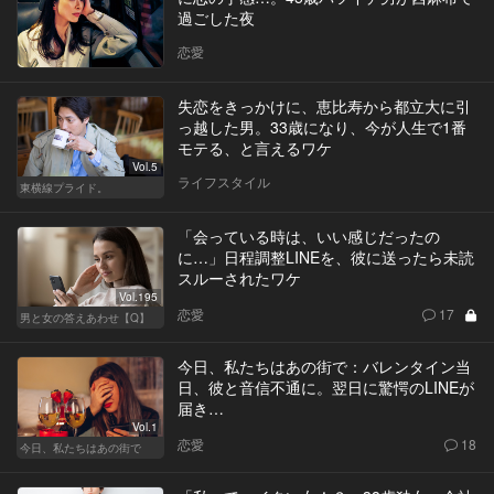
過ごした夜
恋愛
失恋をきっかけに、恵比寿から都立大に引
っ越した男。33歳になり、今が人生で1番
モテる、と言えるワケ
Vol.5
ライフスタイル
東横線プライド。
「会っている時は、いい感じだったの
に…」日程調整LINEを、彼に送ったら未読
スルーされたワケ
Vol.195
恋愛
17
男と女の答えあわせ【Q】
今日、私たちはあの街で：バレンタイン当
日、彼と音信不通に。翌日に驚愕のLINEが
届き…
Vol.1
恋愛
18
今日、私たちはあの街で