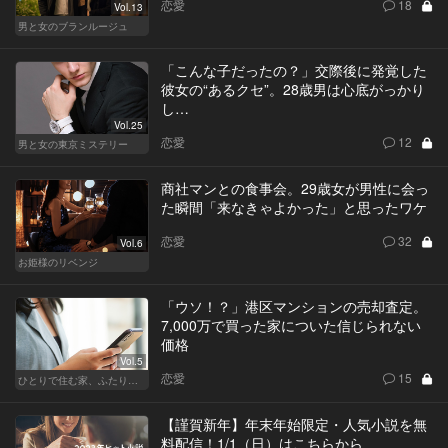
恋愛
18
Vol.13
男と女のブランルージュ
「こんな子だったの？」交際後に発覚した
彼女の“あるクセ”。28歳男は心底がっかり
し…
Vol.25
恋愛
12
男と女の東京ミステリー
商社マンとの食事会。29歳女が男性に会っ
た瞬間「来なきゃよかった」と思ったワケ
恋愛
32
Vol.6
お姫様のリベンジ
「ウソ！？」港区マンションの売却査定。
7,000万で買った家についた信じられない
価格
Vol.5
恋愛
15
ひとりで住む家、ふたりで棲む家
【謹賀新年】年末年始限定・人気小説を無
料配信！1/1（日）はこちらから