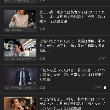
マティーニのほかにも
寂しい夜、東京では美食がそばにいてくれ
る。いよいよ明日で最終話！「今夜、罪の
味を」全話総集編
Vol.16
恋愛
今夜、罪の味を
上智の院まで出たのに、就活は惨敗。不本
意な会社に内定し、働く前から転職を考え
始め…
Vol.4
恋愛
27
今日、私たちはあの街で
「前から思ってたけど、君ってさ…」いつ
も温厚な夫が、妻に不満をぶちまけ家出し
た理由
Vol.13
恋愛
26
ひとりで住む家、ふたりで棲む家
幸せな時も悲しい時も、私の側にはワイン
があった…。明日で最終話！「男と女のブ
ランルージュ」全話総集編