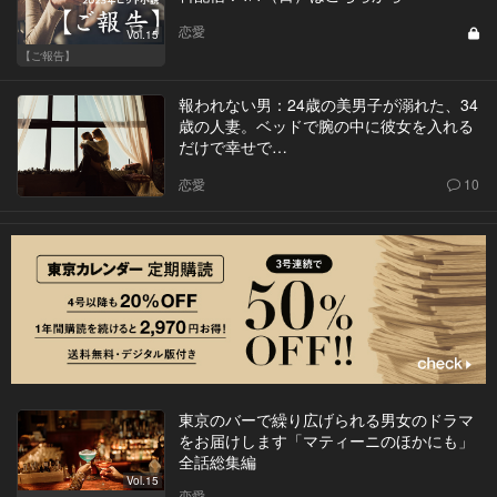
恋愛
Vol.15
【ご報告】
報われない男：24歳の美男子が溺れた、34
歳の人妻。ベッドで腕の中に彼女を入れる
だけで幸せで…
恋愛
10
東京のバーで繰り広げられる男女のドラマ
をお届けします「マティーニのほかにも」
全話総集編
Vol.15
恋愛