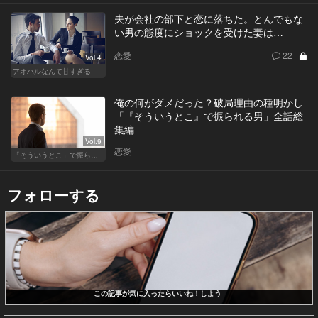
夫が会社の部下と恋に落ちた。とんでもな
い男の態度にショックを受けた妻は…
恋愛
22
Vol.4
アオハルなんて甘すぎる
俺の何がダメだった？破局理由の種明かし
「『そういうとこ』で振られる男」全話総
集編
Vol.9
恋愛
「そういうとこ」で振られる男
フォローする
この記事が気に入ったらいいね！しよう