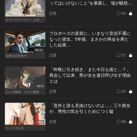
ってはいけないこと”を暴露し、場が騒然…
恋愛
40
Vol.5
スモールワールド～上流階級の社会～
プロポーズの直前に、いきなり音信不通に
なった彼女。5年後、まさかの再会を果た
した結果…
Vol.21
恋愛
37
未解決恋愛事件
「昨晩に引き続き、また今日も彼と…？」
再会して以来、男が女を連日呼び出す理由
とは
Vol.2
恋愛
24
たかが離婚、されど離婚
「意外と誰も見抜けないのよ…」三十路女
が、男性の気を引くためにつく嘘
恋愛
88
Vol.6
ニュースな女