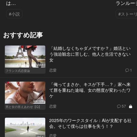
は…
ランルー
#小説
#ストー
おすすめ記事
「結婚しなくちゃダメですか？」婚活とい
う強迫観念に苦しむ、他人と生活できない
女
Vol.1
恋愛
1
フランス式恋愛論
「俺ってまさか、キスが下手…？」家へ来
て唇を重ねた途端、女の態度が変わったワ
ケ
Vol.126
恋愛
57
男と女の答えあわせ【Q】
2025年のワークスタイル：AIが支配する社
会。そして僕らは仕事を失う！？
恋愛