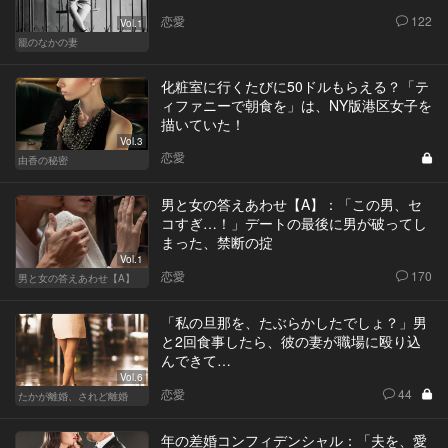
恋愛
122
Vol.1
籠のなかの妻
化粧室に行くたびに50ドルもらえる？「テ
ィファニーで朝食を」は、NY版港区女子を
描いていた！
Vol.3
恋愛
由香の秘密
男と女の答えあわせ【A】：「この男、セ
コすぎ…！」デートの最後に男が破ってし
まった、禁断の掟
Vol.1
恋愛
170
男と女の答えあわせ【A】
「私の旦那を、たぶらかしたでしょ？」男
と2回食事したら、彼の妻が職場に殴り込
んできて…
Vol.6
恋愛
44
たかが離婚、されど離婚
年の差婚コンフィデンシャル：「夫を、愛