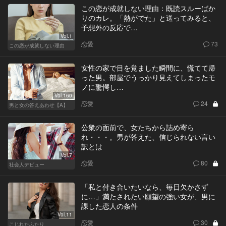
この恋が成就しない理由：既読スルーばか
りのカレ。「熱がでた」と送ってみると、
予想外の反応で…
Vol.1
恋愛
73
この恋が成就しない理由
女性の家で目を覚ました瞬間に、慌てて帰
った男。部屋でうっかり見えてしまったモ
ノに驚愕し…
Vol.160
恋愛
24
男と女の答えあわせ【A】
公衆の面前で、女たちから詰め寄ら
れ・・・。男が答えた、信じられない言い
訳とは
Vol.7
恋愛
80
社会人デビュー
「私と付き合いたいなら、毎日欠かさず
に…」満たされたい願望の強い女が、男に
課した恋人の条件
Vol.11
恋愛
30
こじれたふたり