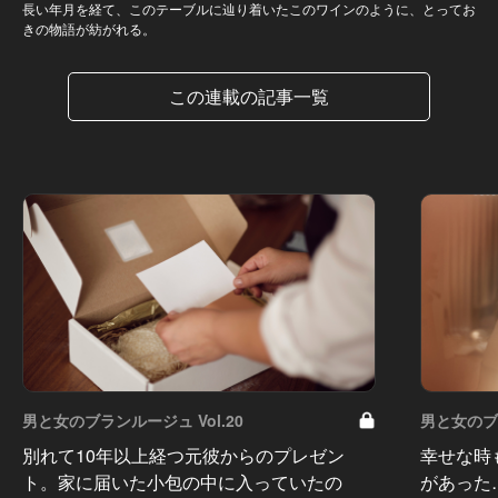
長い年月を経て、このテーブルに辿り着いたこのワインのように、とってお
きの物語が紡がれる。
この連載の記事一覧
男と女のブランルージュ Vol.20
男と女のブラ
別れて10年以上経つ元彼からのプレゼン
幸せな時
ト。家に届いた小包の中に入っていたの
があった