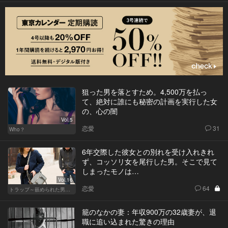
狙った男を落とすため。4,500万を払っ
て、絶対に誰にも秘密の計画を実行した女
の、心の闇
Vol.5
恋愛
31
Who？
6年交際した彼女との別れを受け入れきれ
ず、コッソリ女を尾行した男。そこで見て
しまったモノは…
Vol.16
恋愛
64
トラップ～嵌められた男と女～
籠のなかの妻：年収900万の32歳妻が、退
職に追い込まれた驚きの理由