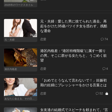
Vol.1
2025年のワークスタイル
元・夫婦：愛した男に捨てられた過去。再
起をかけた35歳バツイチ女を惑わす、残酷
な運命
Vol.1
恋愛
74
元・夫婦
港区内格差：“港区特権階級”に属す一握り
の男。そこに群がる女たちと、うごめく欲
望
Vol.1
恋愛
4
港区内格差
「おめでとうなんて言わないで！」妊娠初
期の妊婦にプレッシャーをかける言葉とは
恋愛
52
Vol.2
あなたに会える、その日まで
女友達の結婚式でスピーチを頼まれて。“言