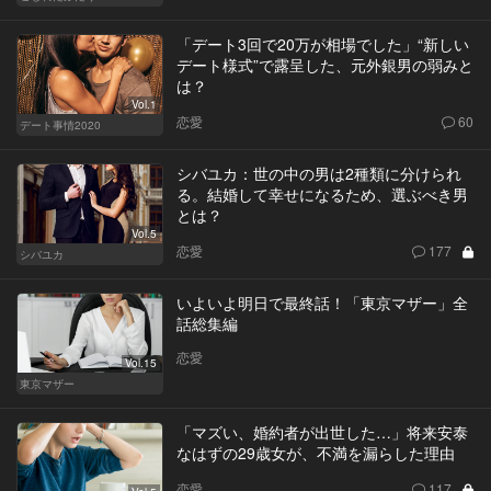
「デート3回で20万が相場でした」“新しい
デート様式”で露呈した、元外銀男の弱みと
は？
Vol.1
恋愛
60
デート事情2020
シバユカ：世の中の男は2種類に分けられ
る。結婚して幸せになるため、選ぶべき男
とは？
Vol.5
恋愛
177
シバユカ
いよいよ明日で最終話！「東京マザー」全
話総集編
恋愛
Vol.15
東京マザー
「マズい、婚約者が出世した…」将来安泰
なはずの29歳女が、不満を漏らした理由
恋愛
117