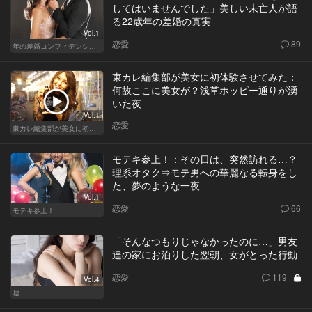
してはいませんでした」美しい未亡人が語
る22歳年の差婚の真実
Vol.1
恋愛
89
年の差婚コンフィデンシャル
東カレ編集部が美女に初体験させてみた：
何故ここに美女が？浅草ホッピー通りが湧
いた夜
Vol.1
恋愛
東カレ編集部が美女に初体験させてみた
モテキ参上！：その日は、突然訪れる…？
理系オタク⇒モテ男への華麗なる転身をし
た、夢のような一夜
Vol.1
恋愛
66
モテキ参上！
「そんなつもりじゃなかったのに…」男友
達の家にお泊りした翌朝、女がとった行動
恋愛
119
Vol.4
嘘