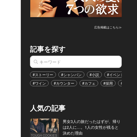
広告掲載はこちら≫
記事を探す
#ストーリー
#シャンパン
#小説
#イベント
#
#ワイン
#カウンター
#カフェ
#採用
#恋愛
人気の記事
男女3人の旅だったはずが、帰り
は2人に…。1人の女性が残ると
Vol.74
決めた理由
TOUGH COOKIES