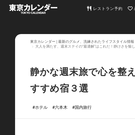
東京カレンダー | 最
レストラン予約
東京カレンダー | 最新のグルメ、洗練されたライフスタイル情報
大人を満たす、週末ステイの“最適解”はこれだ！静けさを愉
静かな週末旅で心を整
すすめ宿３選
#ホテル
#六本木
#国内旅行