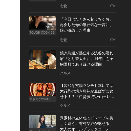
恋愛
6
「今日はたくさん甘えちゃお」
再会した母の無邪気な一言に、
Vol.73
娘が激怒した理由
TOUGH COOKIES
恋愛
9
焼き鳥通が熱狂する渋谷の隠れ
家『とり茶太郎』。14年目も予
約困難であり続ける理由
グルメ
【贅沢な穴場ランチ】本店では
大行列の焼き鳥丼が並ばずに食
Vol.7
せる！？『伊勢廣 赤坂山王店』
焼き鳥が艶めいてきた
へ
グルメ
異素材の立体感でドレープを美
しく纏う。有村架純が魅せる、
Vol.53
大人のオールブラックコーデ