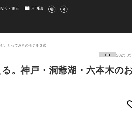
新のグルメ、洗練されたライフスタイル情報
恋活・婚活
月刊誌
しむ、とっておきのホテル３選
2025.05
PR
える。神戸・洞爺湖・六本木の