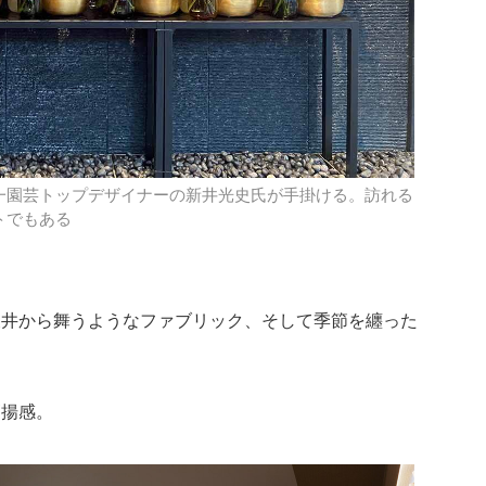
一園芸トップデザイナーの新井光史氏が手掛ける。訪れる
トでもある
天井から舞うようなファブリック、そして季節を纏った
高揚感。