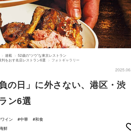
連載
52歳の“ツウ”な東京レストラン
鼓判をおす名店レストラン6選
フォトギャラリー
2025.06
負の日」に外さない、港区・渋
ラン6選
#ワイン
#中華
#和食
海鮮