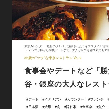
東京カレンダー | 最新のグルメ、洗練されたライフスタイル情報
ガッツリ飯から勝負デートまで、大人が味でも雰囲気でも太
52歳の“ツウ”な東京レストラン Vol.2
食事会やデートなど「勝
谷・銀座の大人なレスト
#デート
#イタリアン
#カウンター
#フレンチ
#日本酒
#焼酎
#肉
#隠れ家
#食事会
#魚介・