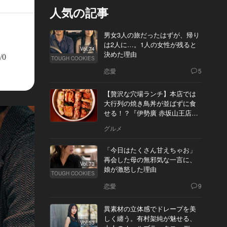
人気の記事
男女3人の旅だったはずが、帰り
は2人に…。1人の女性が残ると
Vol.74
決めた理由
/0
TOUGH COOKIES
恋愛
5
【贅沢な穴場ランチ】本店では
大行列の焼き鳥丼が並ばずに食
せる！？『伊勢廣 赤坂山王店』
へ
グルメ
「今日はたくさん甘えちゃお」
再会した母の無邪気な一言に、
Vol.73
娘が激怒した理由
TOUGH COOKIES
恋愛
9
異素材の立体感でドレープを美
しく纏う。有村架純が魅せる、
Vol.53