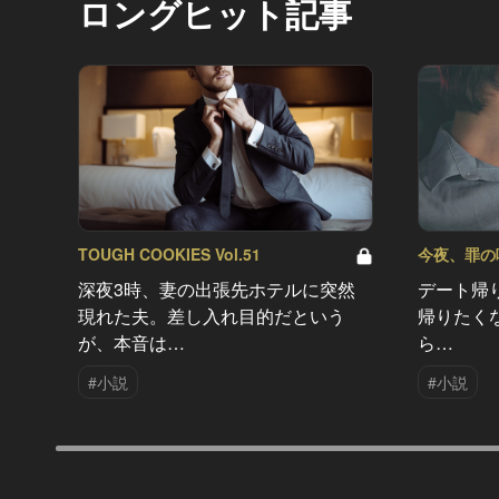
ロングヒット記事
TOUGH COOKIES Vol.51
今夜、罪の味を
深夜3時、妻の出張先ホテルに突然
デート帰
現れた夫。差し入れ目的だという
帰りたく
が、本音は…
ら…
#小説
#小説