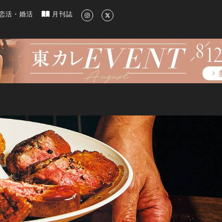
新のグルメ、洗練されたライフスタイル情報
恋活・婚活
月刊誌