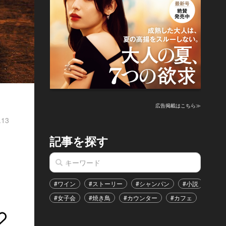
広告掲載はこちら≫
.13
記事を探す
#ワイン
#ストーリー
#シャンパン
#小説
#家
#女子会
#焼き鳥
#カウンター
#カフェ
#イベ