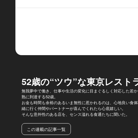
52歳の“ツウ”な東京レスト
無我夢中で働き、仕事や生活の変化に目まぐるしく対応した若か
熟に到達する52歳。
お金も時間も余裕のあるいま無性に惹かれるのは、心地良い食体
緒に行く仲間やパートナーが喜んでくれたら心底嬉しい。
そんな意外性のある店を、センス溢れる食通たちに聞いた。
この連載の記事一覧