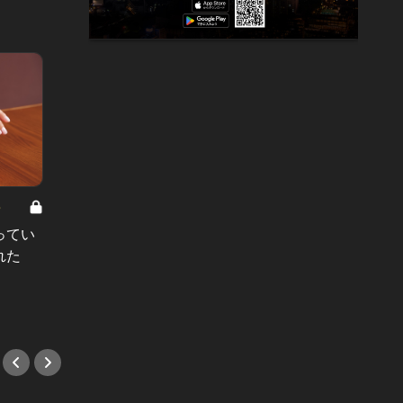
8
男と女の答えあわせ【A】 Vol.308
ってい
結婚願望ゼロだった27歳男性が、交
れた
際2年で突然プロポーズ。彼の心が
変わった“理由”とは
#小説