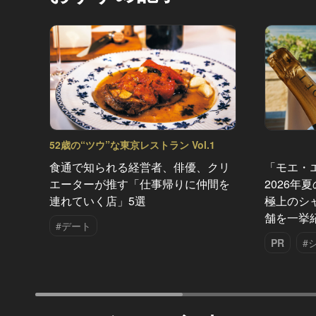
52歳の“ツウ”な東京レストラン Vol.1
食通で知られる経営者、俳優、クリ
「モエ・
エーターが推す「仕事帰りに仲間を
2026年
連れていく店」5選
極上のシ
舗を一挙
#デート
PR
#