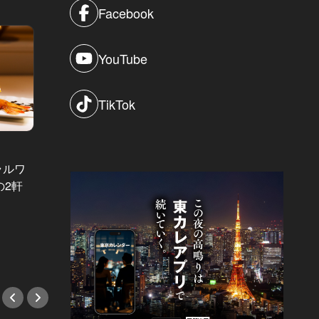
Facebook
YouTube
TikTok
ラルワ
東カレの
高垣麗子の美チャージディナー Vol.31
の2軒
東京カ
AneCanモデルが豪快にペロリ！和
ス」「
洋中ベスト炭水化物料理３選
楽しむ
#イタリアン
#デー