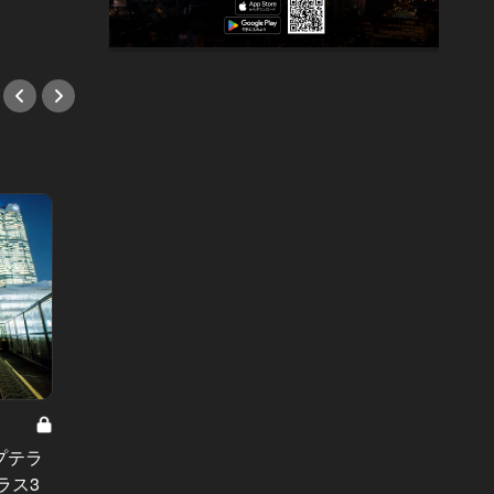
東カレの素敵な大人に必要なこと Vol.28
浅草で大人
NO MEAT,NO LIFE！月刊誌最新号は
プテラ
いま浅
最旬の「お肉が美味い店」だけ厳選
ラス3
メニュ