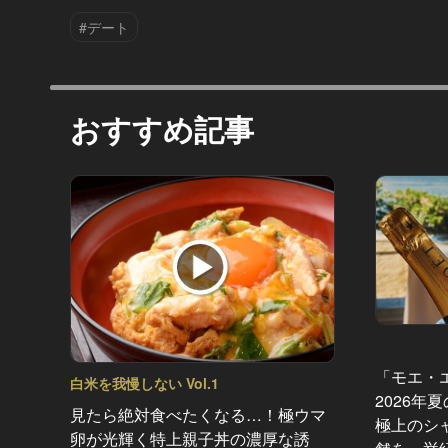
#デート
おすすめ記事
「モエ・
白米を我慢しない Vol.1
2026年
見たら絶対食べたくなる…！極ウマ
極上のシ
卵が光輝く特上親子丼の濃厚な誘