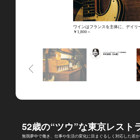
ワインはフランスを主体に、デイリ
￥1,800～
もどる
52歳の“ツウ”な東京レスト
無我夢中で働き、仕事や生活の変化に目まぐるしく対応した若か