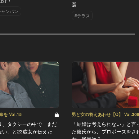
紹介！
選
シャンパン
#テラス
 Vol.15
男と女の答えあわせ【Q】 Vol.30
り、タクシーの中で「まだ
「結婚は考えられない」と言
ない」と23歳女が伝えた
た彼氏から、プロポーズをさ
女。勝因は？