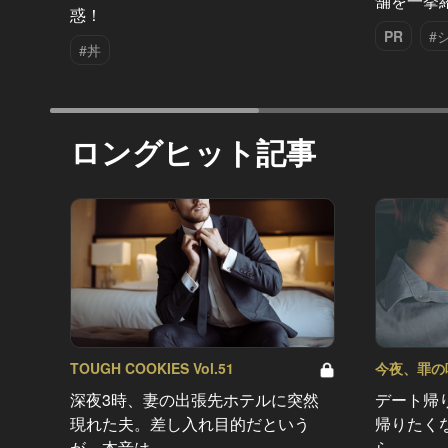
舗を一挙
惑！
PR
#
#丼
ロングヒット記事
TOUGH COOKIES Vol.51
今夜、罪の味を
深夜3時、妻の出張先ホテルに突然
デート帰
現れた夫。差し入れ目的だという
帰りたく
が、本音は…
ら…