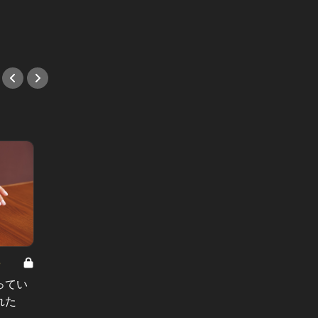
取材！
だ！
#肉
#新店
8
男と女の答えあわせ【A】 Vol.308
ってい
結婚願望ゼロだった27歳男性が、交
れた
際2年で突然プロポーズ。彼の心が
変わった“理由”とは