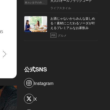
大人のオールブラックコーデ
東カレ女子の作り方
ライフスタイル
お酒じゃないからみんな楽しめ
る！素材にこだわるソーダが叶
えるプレミアムなお家飲み
35
PR
グルメ
すすむ
公式SNS
Instagram
X