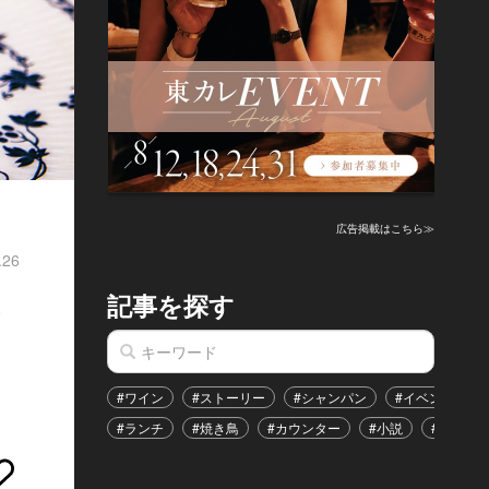
広告掲載はこちら≫
.26
記事を探す
な
#ワイン
#ストーリー
#シャンパン
#イベント
#ランチ
#焼き鳥
#カウンター
#小説
#恋愛