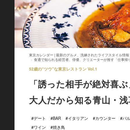
東京カレンダー | 最新のグルメ、洗練されたライフスタイル情報
食通で知られる経営者、俳優、クリエーターが推す「仕事帰
52歳の“ツウ”な東京レストラン Vol.1
「誘った相手が絶対喜ぶ
大人だから知る青山・浅
#デート
#BAR
#イタリアン
#カウンター
#バ
#ワイン
#焼き鳥