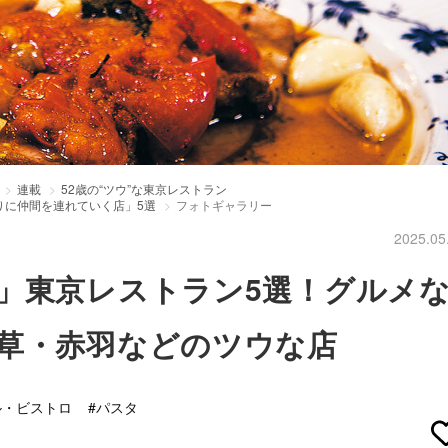
連載
52歳の“ツウ”な東京レストラン
りに仲間を連れていく店」5選
フォトギャラリー
2025.05
」東京レストラン5選！グルメ
草・赤羽などのツウな店
ル・ビストロ
#パスタ