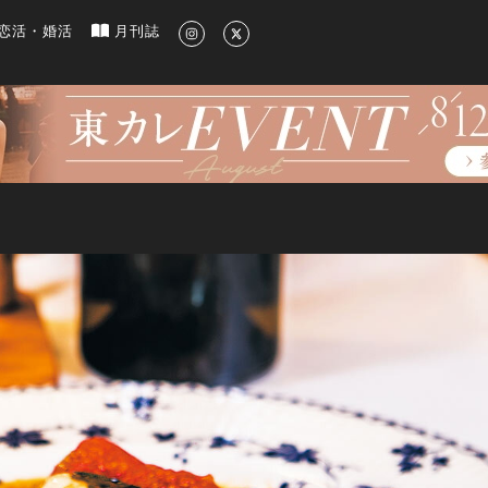
新のグルメ、洗練されたライフスタイル情報
恋活・婚活
月刊誌