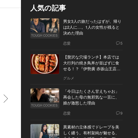
人気の記事
男女3人の旅だったはずが、帰り
は2人に…。1人の女性が残ると
Vol.74
決めた理由
TOUGH COOKIES
恋愛
5
【贅沢な穴場ランチ】本店では
大行列の焼き鳥丼が並ばずに食
せる！？『伊勢廣 赤坂山王店』
へ
グルメ
「今日はたくさん甘えちゃお」
再会した母の無邪気な一言に、
すすむ
Vol.73
娘が激怒した理由
TOUGH COOKIES
恋愛
9
異素材の立体感でドレープを美
しく纏う。有村架純が魅せる、
Vol.53