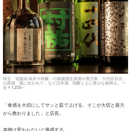
埼玉「花陽浴 純米大吟醸」の無濾過生原酒や鹿児島「六代目百合」
の原酒「風に吹かれて」など日本酒、焼酎ともに希少な銘柄も。一
合￥1,250～
「食感を大切にしてサッと茹で上げる、そこが大切と親方
から教わりました」と店長。
本物は変わらないと痛感する。