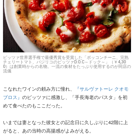
ピッツァ世界選手権で最優秀賞を受賞した「ボッコンチーニ、完熟
チェリートマト、バジリコのピッツァD.O.C～ドック～」（￥4,30
0）は創業時からの名物。一流の食材をたっぷり使用するのが同店の
流儀
こなれたワインの頼み方に憧れ、
『サルヴァトーレ クオモ
ブロス』
のピッツァに感激し、「手長海老のパスタ」を初
めて食べたのもここだった。
いまでは妻となった彼女との記念日に久しぶりに42階に上
がると、あの当時の高揚感がよみがえる。