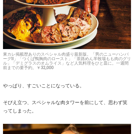
東カレ掲載歴ありのスペシャル肉盛り最新版。「男のニューハンバ
ーグⅡ」「つくば鴨胸肉のロースト」「茶路めん羊牧場もも肉のグリ
ル」「デミグラスのオムライス」など人気料理をひと皿に。一週間
前までの要予約。￥32,000
やっぱり、すごいことになっている。
そびえ立つ、スペシャルな肉タワーを前にして、思わず笑
ってしまった。