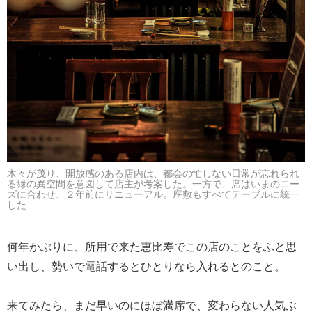
木々が茂り、開放感のある店内は、都会の忙しない日常が忘れられ
る緑の異空間を意図して店主が考案した。一方で、席はいまのニー
ズに合わせ、２年前にリニューアル。座敷もすべてテーブルに統一
した
何年かぶりに、所用で来た恵比寿でこの店のことをふと思
い出し、勢いで電話するとひとりなら入れるとのこと。
来てみたら、まだ早いのにほぼ満席で、変わらない人気ぶ