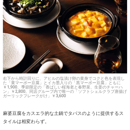
右下から時計回りに、アヒルの塩漬け卵の黄身でコクと色を表現し
た「黄マーボー豆腐」とイカ墨入りの「黒マーボー豆腐」ともに
￥1,900、季節限定の「香ばしい桜海老と春野菜、生姜のチャーハ
ン」￥2,800。同店グループ内で唯一の「ソフトシェルクラブ唐揚げ
ガーリックフレークがけ」￥3,600
麻婆豆腐をカスエラ的な土鍋でタパスのように提供するス
タイルは相変わらず。