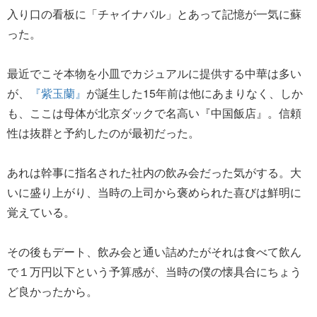
入り口の看板に「チャイナバル」とあって記憶が一気に蘇
った。
最近でこそ本物を小皿でカジュアルに提供する中華は多い
が、
『紫玉蘭』
が誕生した15年前は他にあまりなく、しか
も、ここは母体が北京ダックで名高い『中国飯店』。信頼
性は抜群と予約したのが最初だった。
あれは幹事に指名された社内の飲み会だった気がする。大
いに盛り上がり、当時の上司から褒められた喜びは鮮明に
覚えている。
その後もデート、飲み会と通い詰めたがそれは食べて飲ん
で１万円以下という予算感が、当時の僕の懐具合にちょう
ど良かったから。