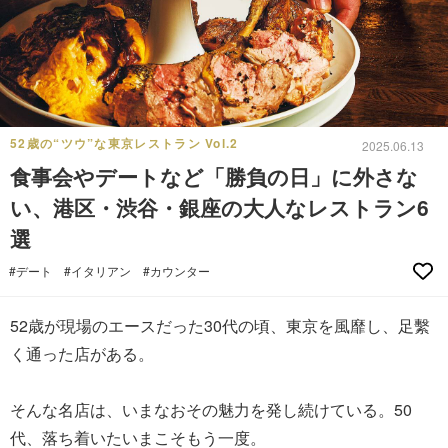
52歳の“ツウ”な東京レストラン Vol.2
2025.06.13
食事会やデートなど「勝負の日」に外さな
い、港区・渋谷・銀座の大人なレストラン6
選
#デート
#イタリアン
#カウンター
52歳が現場のエースだった30代の頃、東京を風靡し、足繫
く通った店がある。
そんな名店は、いまなおその魅力を発し続けている。50
代、落ち着いたいまこそもう一度。