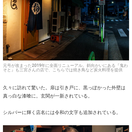
元号が改まった2019年に全面リニューアル。斜向かいにある『鬼わ
そと』も三宮さんの店で、こちらでは焼き鳥など炭火料理を提供
久々に訪れて驚いた。扉は引き戸に、黒っぽかった外壁は
真っ白な漆喰に。玄関が一新されている。
シルバーに輝く店名には令和の文字も追加されている。