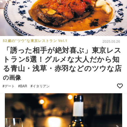
52歳の“ツウ”な東京レストラン Vol.1
2025.05.26
「誘った相手が絶対喜ぶ」東京レス
トラン5選！グルメな大人だから知
る青山・浅草・赤羽などのツウな店
の画像
#デート
#BAR
#イタリアン