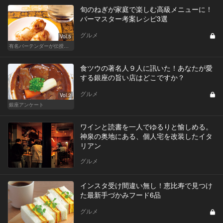
旬のねぎが家庭で楽しむ高級メニューに！
バーマスター考案レシピ3選
グルメ
Vol.5
有名バーテンダーが伝授する簡単つまみレシピ
食ツウの著名人９人に訊いた！あなたが愛
する銀座の旨い店はどこですか？
グルメ
Vol.2
銀座アンケート
ワインと読書を一人でゆるりと愉しめる。
神泉の奥地にある、個人宅を改装したイタ
リアン
グルメ
インスタ受け間違い無し！恵比寿で見つけ
た最新手づかみフード6品
グルメ