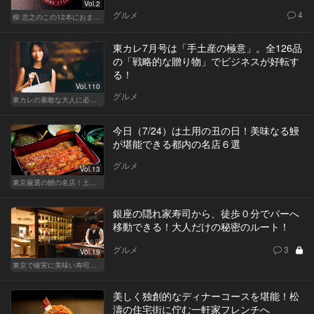
Vol.2
グルメ
4
柳 忠之のこの12本におまかせ
東カレ7月号は「手土産の極意」。全126品
の「戦略的な贈り物」でビジネスが好転す
る！
Vol.110
グルメ
東カレの素敵な大人に必要なこと
今日（7/24）は土用の丑の日！美味なる鰻
が堪能できる都内の名店６選
グルメ
Vol.13
東京厳選の鰻の名店！土用の丑の日じゃなくても行きたい
銀座の隠れ家寿司から、徒歩０分でバーへ
移動できる！大人だけの秘密のルート！
グルメ
3
Vol.19
東京で確実に美味い寿司はここだ！
美しく独創的なディナーコースを堪能！松
濤の住宅街に佇む一軒家フレンチへ