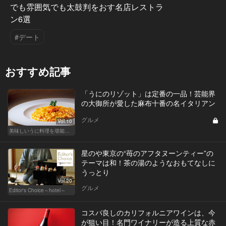
でも雰囲気でも太鼓判をおす名店レストラ
ン6選
#デート
おすすめ記事
「うにのリゾット」は定番の一品！芸能界
の大御所が愛した麻布十番の名イタリアン
グルメ
Vol.10
美味しいうに料理を堪能できる東京の名店
星のや東京の“苺のアフタヌーンティー”の
テーマは和！茶の湯のようなおもてなしに
うっとり
Vol.20
グルメ
Editor's Choice～hotel～
コスパ良しのカリフォルニアワインは、今
が狙い目！名門ワイナリーが造る上質な赤