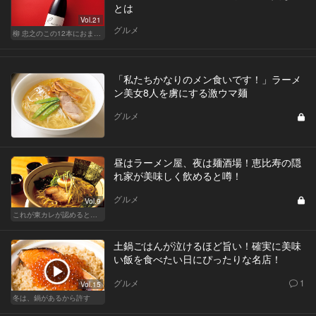
とは
Vol.21
グルメ
柳 忠之のこの12本におまかせ
「私たちかなりのメン食いです！」ラーメ
ン美女8人を虜にする激ウマ麺
グルメ
昼はラーメン屋、夜は麺酒場！恵比寿の隠
れ家が美味しく飲めると噂！
グルメ
Vol.9
これが東カレが認めるとっておきの和食店
土鍋ごはんが泣けるほど旨い！確実に美味
い飯を食べたい日にぴったりな名店！
グルメ
1
Vol.15
冬は、鍋があるから許す