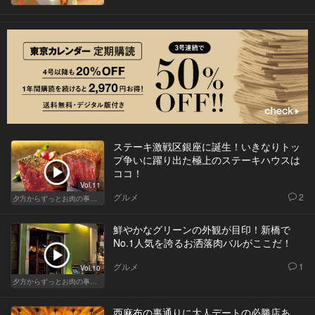
ステーキ激戦区銀座に誕生！いきなりトッ
プ争いに躍り出た極上のステーキハウスは
ココ！
Vol.11
グルメ
2
夕方からずっとお肉の事を考えてる貴方へ
鮮やかなグリーンの外観が目印！新橋で
No.1人気を誇るお洒落肉バルがここだ！
グルメ
1
Vol.10
夕方からずっとお肉の事を考えてる貴方へ
西麻布の裏通りに大人デートの必勝店あ