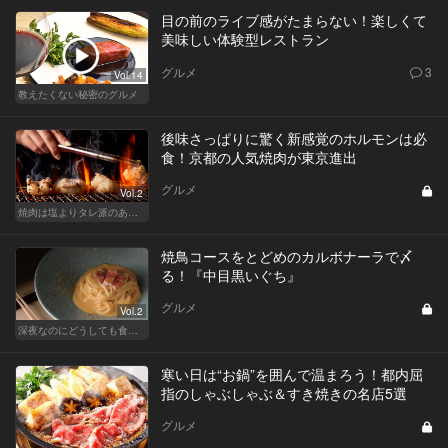
目の前のライブ感がたまらない！楽しくて
美味しい体験型レストラン
グルメ
3
Vol.14
教えたくない秘密のグルメ
後味さっぱりに驚く新感覚のホルモンは必
食！京都の人気焼肉が東京進出
グルメ
Vol.2
焼肉は塩よりタレ派のあなたへ！白米が欲しくなる！
焼鳥コースをとどめのカルボナーラで〆
る！『中目黒いぐち』
グルメ
Vol.2
深夜なのにどうしても食べたい！背徳の麺
寒い日は“お鍋”を囲んで温まろう！都内屈
指のしゃぶしゃぶ＆すき焼きの名店5選
グルメ