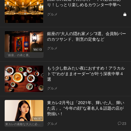
り！しっとり楽しめるカウンター中華へ
グルメ
銀座の“大人の隠れ家メシ”3選。会員制バー
のカツサンド、割烹の定食など
グルメ
Vol.13
「銀座」の表と裏。
もう少し飲みたい夜におすすめ！アラカル
トで“わがままオーダー”が叶う深夜中華４
選
グルメ
東カレ2月号は「2021年、輝いた人、輝い
た店」。“今年の顔”な著名人＆話題の店が
勢揃い！
Vol.57
グルメ
23
東カレの素敵な大人に必要なこと