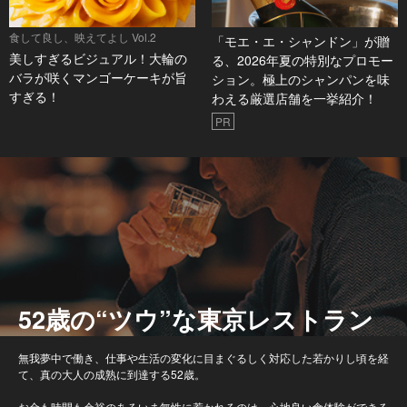
食して良し、映えてよし Vol.2
「モエ・エ・シャンドン」が贈
美しすぎるビジュアル！大輪の
る、2026年夏の特別なプロモー
バラが咲くマンゴーケーキが旨
ション。極上のシャンパンを味
すぎる！
わえる厳選店舗を一挙紹介！
PR
52歳の“ツウ”な東京レストラン
無我夢中で働き、仕事や生活の変化に目まぐるしく対応した若かりし頃を経
て、真の大人の成熟に到達する52歳。
お金も時間も余裕のあるいま無性に惹かれるのは、心地良い食体験ができる