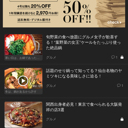
旬野菜の食べ放題にグルメ女子が歓喜す
る！“葉野菜の女王”ケールをたっぷり使っ
た絶品鍋
Vol.4
グルメ
1
寒い日は、お鍋であったかデート！東京の名店へ
話題のせり鍋って知ってる？仙台名物のヤ
ミツキになる美味しさに迫る！
グルメ
1
Vol.12
冬は、鍋があるから許す
関西出身者必見！東京で食べられる大阪発
祥の店3選
グルメ