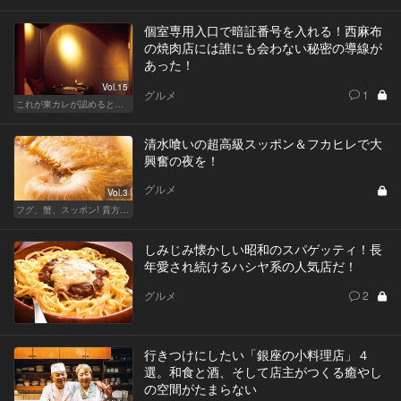
個室専用入口で暗証番号を入れる！西麻布
の焼肉店には誰にも会わない秘密の導線が
あった！
Vol.15
グルメ
1
これが東カレが認めるとっておきの隠れ家
清水喰いの超高級スッポン＆フカヒレで大
興奮の夜を！
グルメ
Vol.3
フグ、蟹、スッポン! 貴方の知らない“超”高級食材の世界
しみじみ懐かしい昭和のスパゲッティ！長
年愛され続けるハシヤ系の人気店だ！
グルメ
2
行きつけにしたい「銀座の小料理店」４
選。和食と酒、そして店主がつくる癒やし
の空間がたまらない