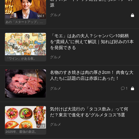
源
グルメ
Vol.1
あの「スタートアップ」経営者のここぞのチカラ飯 Vol.2
「モエ」はあの夫人？シャンパン10銘柄
を“貴婦人”に例えて解説｜知れば好みの1本
を発掘できる
Vol.10
グルメ
「ワイン」がある夜。
名物のすき焼きは肉の厚さ2cm！ 肉食な大
人たちに話題の店は赤坂にあった！
グルメ
1
気付けば大流行の「タコス飲み」って何
だ？東京で進化する“グルメタコス”5選
グルメ
Vol.9
2025年、最強の新店。