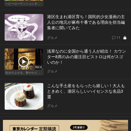
ヘビーローテンションするカレー
港区生まれ港区育ち！国民的少女漫画の主
人公の地元が麻布十番である理由を担当編
集者に聞いてみた
グルメ
11
浅草なのに全国から通う人が続出！ カウン
ター8席のみの最注目ビストロは何がスゴ
いのか！
Vol.4
グルメ
気分の上がる、艶やかビストロ
こんな手土産をもらったら嬉しい！大人も
ときめく、港区らしいハイセンスな名品3
選
グルメ