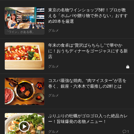
東京の名物ワインショップ5軒！プロが教
える「ホムパや贈り物で外さない」おすす
め20本を厳選
Vol.9
グルメ
「ワイン」がある夜。
年末の食卓は“贅沢ばらちらし”で華やか
に！おうちディナーをゴージャスにする新
店
グルメ
コスパ最強な焼肉。“肉マイスター”が舌を
巻く、銀座・六本木で最推しの2軒とは
グルメ
ぷりぷりの牡蠣がゴロゴロ入った絶品カレ
ー！旨味爆発の名物メニュー！
グルメ
1
Vol.3