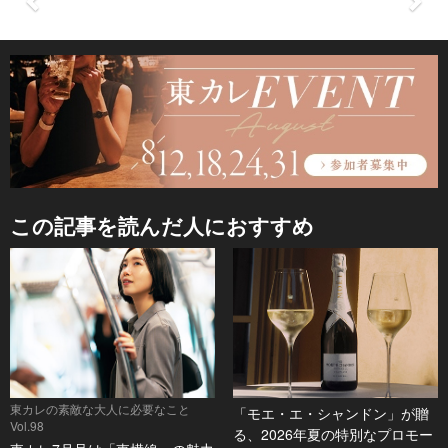
「
この記事を読んだ人におすすめ
張
ん
東カレの素敵な大人に必要なこと
「モエ・エ・シャンドン」が贈
Vol.98
る、2026年夏の特別なプロモー