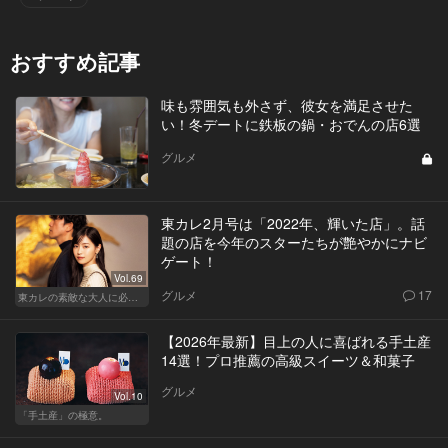
おすすめ記事
味も雰囲気も外さず、彼女を満足させた
い！冬デートに鉄板の鍋・おでんの店6選
グルメ
東カレ2月号は「2022年、輝いた店」。話
題の店を今年のスターたちが艶やかにナビ
ゲート！
Vol.69
グルメ
17
東カレの素敵な大人に必要なこと
【2026年最新】目上の人に喜ばれる手土産
14選！プロ推薦の高級スイーツ＆和菓子
グルメ
Vol.10
「手土産」の極意。