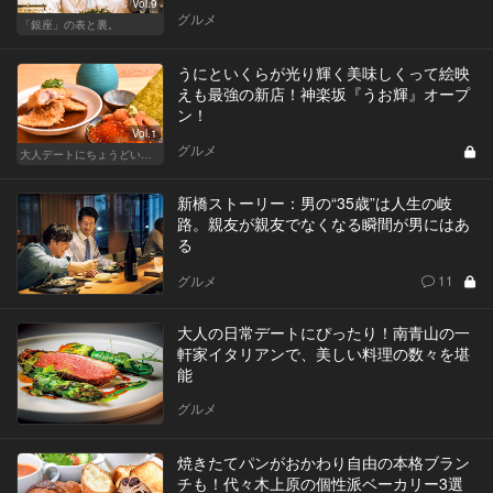
Vol.9
グルメ
「銀座」の表と裏。
うにといくらが光り輝く美味しくって絵映
えも最強の新店！神楽坂『うお輝』オープ
ン！
Vol.1
グルメ
大人デートにちょうどいい、神楽坂でしっぽり和食
新橋ストーリー：男の“35歳”は人生の岐
路。親友が親友でなくなる瞬間が男にはあ
る
グルメ
11
大人の日常デートにぴったり！南青山の一
軒家イタリアンで、美しい料理の数々を堪
能
グルメ
焼きたてパンがおかわり自由の本格ブラン
チも！代々木上原の個性派ベーカリー3選