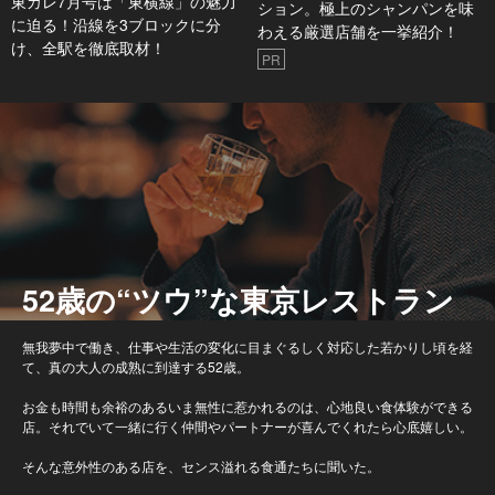
東カレ7月号は「東横線」の魅力
ション。極上のシャンパンを味
に迫る！沿線を3ブロックに分
わえる厳選店舗を一挙紹介！
け、全駅を徹底取材！
PR
52歳の“ツウ”な東京レストラン
無我夢中で働き、仕事や生活の変化に目まぐるしく対応した若かりし頃を経
て、真の大人の成熟に到達する52歳。
お金も時間も余裕のあるいま無性に惹かれるのは、心地良い食体験ができる
店。それでいて一緒に行く仲間やパートナーが喜んでくれたら心底嬉しい。
そんな意外性のある店を、センス溢れる食通たちに聞いた。