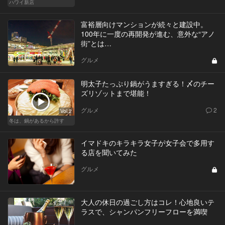
ハワイ新店
富裕層向けマンションが続々と建設中。
100年に一度の再開発が進む、意外な“アノ
街”とは…
グルメ
明太子たっぷり鍋がうますぎる！〆のチー
ズリゾットまで堪能！
グルメ
2
Vol.2
冬は、鍋があるから許す
イマドキのキラキラ女子が女子会で多用す
る店を聞いてみた
グルメ
大人の休日の過ごし方はコレ！心地良いテ
ラスで、シャンパンフリーフローを満喫