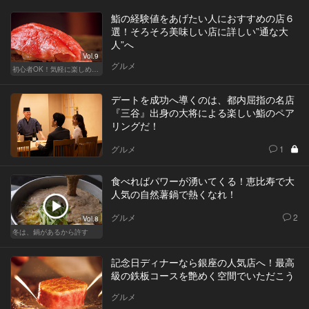
鮨の経験値をあげたい人におすすめの店６
選！そろそろ美味しい店に詳しい”通な大
人”へ
Vol.9
グルメ
初心者OK！気軽に楽しめる鮨の人気店
デートを成功へ導くのは、都内屈指の名店
『三谷』出身の大将による楽しい鮨のペア
リングだ！
グルメ
1
食べればパワーが湧いてくる！恵比寿で大
人気の自然薯鍋で熱くなれ！
グルメ
2
Vol.8
冬は、鍋があるから許す
記念日ディナーなら銀座の人気店へ！最高
級の鉄板コースを艶めく空間でいただこう
グルメ