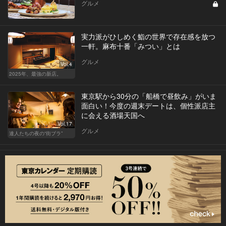
グルメ
実力派がひしめく鮨の世界で存在感を放つ
一軒。麻布十番「みつい」とは
グルメ
Vol.4
2025年、最強の新店。
東京駅から30分の「船橋で昼飲み」がいま
面白い！今度の週末デートは、個性派店主
に会える酒場天国へ
Vol.17
グルメ
達人たちの夜の“街ブラ”