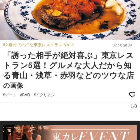
52歳の“ツウ”な東京レストラン Vol.1
2025.05.26
「誘った相手が絶対喜ぶ」東京レス
トラン5選！グルメな大人だから知
る青山・浅草・赤羽などのツウな店
の画像
#デート
#BAR
#イタリアン
1/0