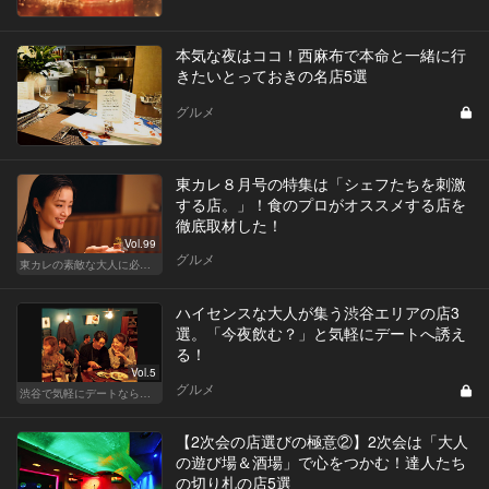
本気な夜はココ！西麻布で本命と一緒に行
きたいとっておきの名店5選
グルメ
東カレ８月号の特集は「シェフたちを刺激
する店。」！食のプロがオススメする店を
徹底取材した！
Vol.99
グルメ
東カレの素敵な大人に必要なこと
ハイセンスな大人が集う渋谷エリアの店3
選。「今夜飲む？」と気軽にデートへ誘え
る！
Vol.5
グルメ
渋谷で気軽にデートならここ！ディナーにおすすめのセンスが良い人気店
【2次会の店選びの極意②】2次会は「大人
の遊び場＆酒場」で心をつかむ！達人たち
の切り札の店5選