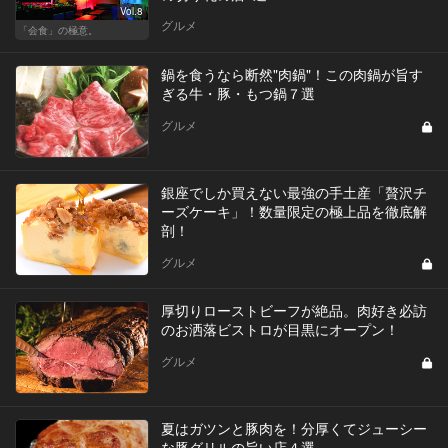
Vol.8
グルメ
「会食」の極意。
鍋を食うなら断然"肉鍋"！この肉鍋が旨す
ぎる牛・豚・もつ鍋７選
グルメ
銀座でしか買えない最強の手土産「贅沢チ
ーズケーキ」！数量限定の極上品を徹底解
剖！
グルメ
厚切りローストビーフが絶品。肉好き必訪
のお洒落ビストロが目黒にオープン！
グルメ
夏はガツンと豚肉を！分厚くてジューシー
な豚グリルの旨い店４選