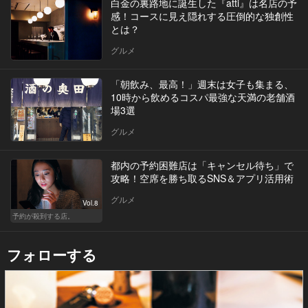
白金の裏路地に誕生した『atti』は名店の予
感！コースに見え隠れする圧倒的な独創性
とは？
グルメ
「朝飲み、最高！」週末は女子も集まる、
10時から飲めるコスパ最強な天満の老舗酒
場3選
グルメ
都内の予約困難店は「キャンセル待ち」で
攻略！空席を勝ち取るSNS＆アプリ活用術
グルメ
Vol.8
予約が殺到する店。
フォローする