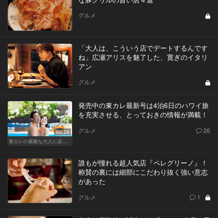
グルメ
「大人は、こういう店でデートするんです
ね」広瀬アリスを魅了した、寛ぎのイタリ
アン
グルメ
発売中の東カレ最新号は4泊6日のハワイ旅
を充実させる、とっておきの情報が満載！
グルメ
26
Vol.26
東カレの素敵な大人に必要なこと
誰もが憧れる超人気店『ペレグリーノ』！
称賛の裏には細部にこだわり抜く強い意志
があった
グルメ
1