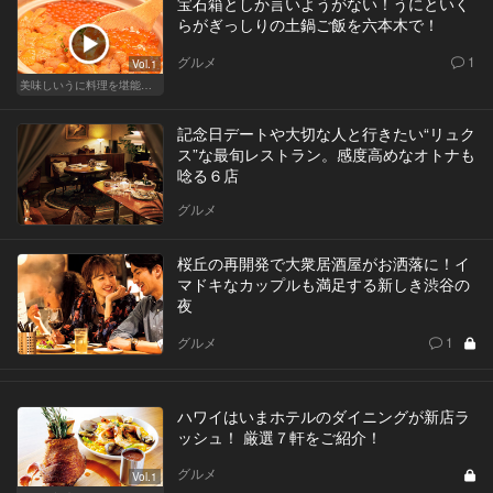
宝石箱としか言いようがない！うにといく
らがぎっしりの土鍋ご飯を六本木で！
グルメ
1
Vol.1
美味しいうに料理を堪能できる東京の名店
記念日デートや大切な人と行きたい“リュク
ス”な最旬レストラン。感度高めなオトナも
唸る６店
グルメ
桜丘の再開発で大衆居酒屋がお洒落に！イ
マドキなカップルも満足する新しき渋谷の
夜
グルメ
1
ハワイはいまホテルのダイニングが新店ラ
ッシュ！ 厳選７軒をご紹介！
グルメ
Vol.1