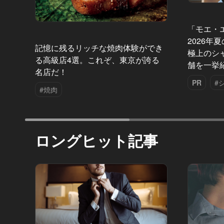
「モエ・
2026年
記憶に残るリッチな焼肉体験ができ
極上のシ
る高級店4選。これぞ、東京が誇る
舗を一挙
名店だ！
PR
#
#焼肉
ロングヒット記事