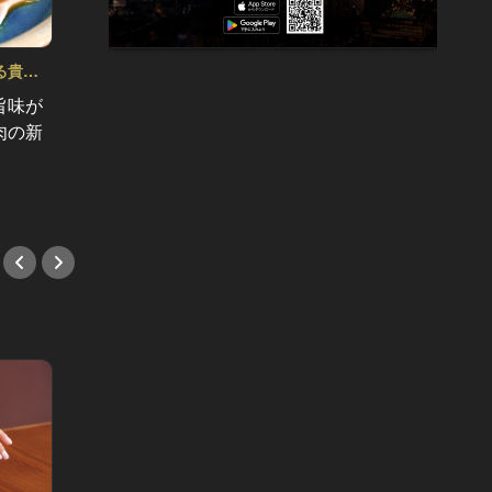
る貴方
ふわと
夏はテラス＆肉グルメを開放的に楽し
店 Vol.1
もう Vol.2
旨味が
まるで
泉 里香のテラスデートを、こっそり
肉の新
ーンを
覗き見！人気ステーキハウスで彼だ
美しい
けに見せた素顔とは？
#ラン
#ステーキ