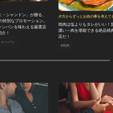
エ・シャンドン」が贈る、
夕方からずっとお肉の事を考えて
夏の特別なプロモーション。
へ Vol.16
焼肉は塩よりもタレがいい！
ャンパンを味わえる厳選店
濃い～肉を堪能できる絶品焼
紹介！
店だ！
シャンパン
#焼肉