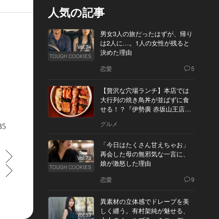
人気の記事
男女3人の旅だったはずが、帰り
は2人に…。1人の女性が残ると
Vol.74
決めた理由
TOUGH COOKIES
恋愛
5
【贅沢な穴場ランチ】本店では
大行列の焼き鳥丼が並ばずに食
せる！？『伊勢廣 赤坂山王店』
へ
グルメ
35
「今日はたくさん甘えちゃお」
再会した母の無邪気な一言に、
すすむ
Vol.73
娘が激怒した理由
TOUGH COOKIES
すすむ
恋愛
9
異素材の立体感でドレープを美
しく纏う。有村架純が魅せる、
Vol.53