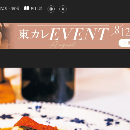
新のグルメ、洗練されたライフスタイル情報
恋活・婚活
月刊誌