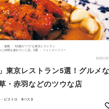
連載
52歳の“ツウ”な東京レストラン
りに仲間を連れていく店」5選
フォトギャラリー
2025.05
」東京レストラン5選！グルメ
草・赤羽などのツウな店
ル・ビストロ
#パスタ