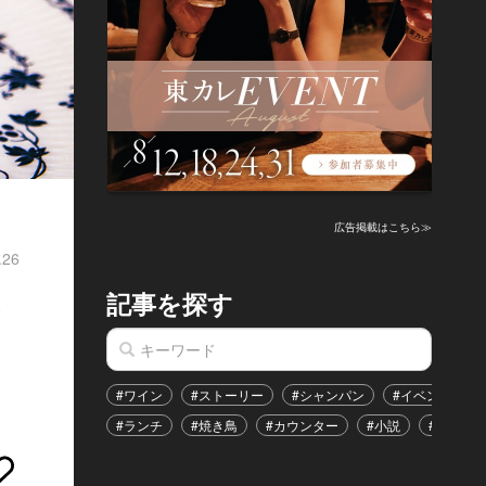
広告掲載はこちら≫
.26
記事を探す
な
#ワイン
#ストーリー
#シャンパン
#イベント
#ランチ
#焼き鳥
#カウンター
#小説
#恋愛