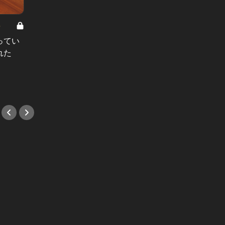
8
男と女の答えあわせ【A】 Vol.308
ってい
結婚願望ゼロだった27歳男性が、交
れた
際2年で突然プロポーズ。彼の心が
変わった“理由”とは
#小説