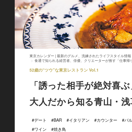
東京カレンダー | 最新のグルメ、洗練されたライフスタイル情報
食通で知られる経営者、俳優、クリエーターが推す「仕事帰
52歳の“ツウ”な東京レストラン Vol.1
「誘った相手が絶対喜ぶ
大人だから知る青山・浅
#デート
#BAR
#イタリアン
#カウンター
#バ
#ワイン
#焼き鳥