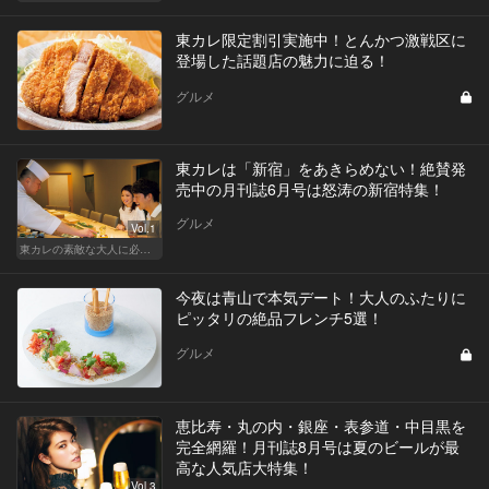
東カレ限定割引実施中！とんかつ激戦区に
登場した話題店の魅力に迫る！
グルメ
東カレは「新宿」をあきらめない！絶賛発
売中の月刊誌6月号は怒涛の新宿特集！
グルメ
Vol.1
東カレの素敵な大人に必要なこと
今夜は青山で本気デート！大人のふたりに
ピッタリの絶品フレンチ5選！
グルメ
恵比寿・丸の内・銀座・表参道・中目黒を
完全網羅！月刊誌8月号は夏のビールが最
高な人気店大特集！
Vol.3