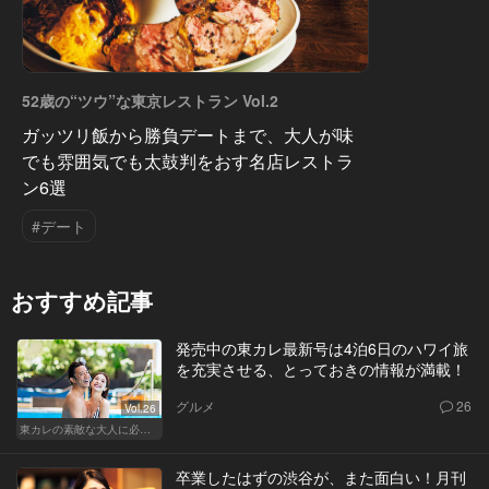
52歳の“ツウ”な東京レストラン Vol.2
ガッツリ飯から勝負デートまで、大人が味
でも雰囲気でも太鼓判をおす名店レストラ
ン6選
#デート
おすすめ記事
発売中の東カレ最新号は4泊6日のハワイ旅
を充実させる、とっておきの情報が満載！
グルメ
26
Vol.26
東カレの素敵な大人に必要なこと
卒業したはずの渋谷が、また面白い！月刊