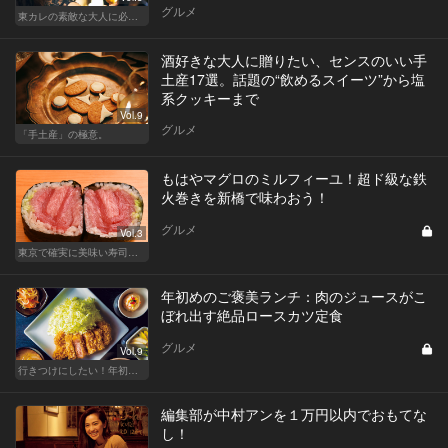
グルメ
東カレの素敵な大人に必要なこと
酒好きな大人に贈りたい、センスのいい手
土産17選。話題の“飲めるスイーツ”から塩
系クッキーまで
Vol.9
グルメ
「手土産」の極意。
もはやマグロのミルフィーユ！超ド級な鉄
火巻きを新橋で味わおう！
グルメ
Vol.3
東京で確実に美味い寿司はここだ！
年初めのご褒美ランチ：肉のジュースがこ
ぼれ出す絶品ロースカツ定食
グルメ
Vol.9
行きつけにしたい！年初めのご褒美ランチ
編集部が中村アンを１万円以内でおもてな
し！