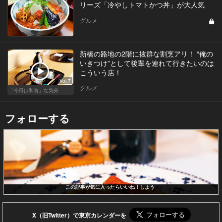
リーズ「冷やしトマトかつ丼」が大人気
グルメ
新橋の路地の2階に抜群な割烹アリ！ “俺の
いきつけ”として後輩を連れて行きたいのは
こういう店！
Vol.7
グルメ
「今日は和食」な気分
フォローする
この記事が気に入ったらいいね！しよう
X（旧Twitter）で東京カレンダーを