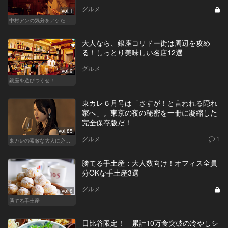
グルメ
Vol.1
中村アンの気分をアゲたド迫力のポーション
大人なら、銀座コリドー街は周辺を攻め
る！しっとり美味しい名店12選
グルメ
Vol.9
銀座を遊びつくせ！
東カレ６月号は「さすが！と言われる隠れ
家へ」。東京の夜の秘密を一冊に凝縮した
完全保存版だ！
Vol.85
グルメ
1
東カレの素敵な大人に必要なこと
勝てる手土産：大人数向け！オフィス全員
分OKな手土産3選
グルメ
Vol.8
勝てる手土産
日比谷限定！ 累計10万食突破の冷やしシ