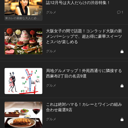
誌12月号は大人だらけの渋谷特集！
グルメ
1
Vol.7
東カレの素敵な大人に必要なこと
大阪女子の間で話題！コンラッド大阪の新
メンバーシップで、超お得に豪華スイーツ
とスパが楽しめる
グルメ
局地グルメマップ！外苑西通りに隣接する
西麻布2丁目の名店9選
グルメ
これは絶対ハマる！カレーとワインの組み
合わせ厳選9店
グルメ