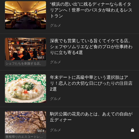
“横浜の思い出”に残るディナーなら名イタ
リアンへ！世界一のパスタが味わえるレス
トラン
グルメ
深夜でも営業している旨くてイケてる店。
シェフやソムリエなど食のプロが仕事終わ
りに立ち寄る4選
Vol.1
グルメ
シェフたちを刺激する店。
年末デートに高級中華という選択肢はア
リ！恋人との大切な日にぴったりの注目店
2選
グルメ
駒沢公園の花見のあとは、あえての自由が
丘ディナー
グルメ
Vol.4
夜桜帰りのエスコートレストラン