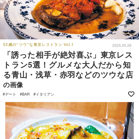
52歳の“ツウ”な東京レストラン Vol.1
2025.05.26
「誘った相手が絶対喜ぶ」東京レス
トラン5選！グルメな大人だから知
る青山・浅草・赤羽などのツウな店
の画像
#デート
#BAR
#イタリアン