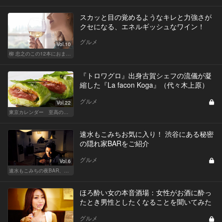
スカッと目の覚めるようなキレと力強さが
クセになる、エネルギッシュなワイン！
グルメ
Vol.10
柳 忠之のこの12本におまかせ
『トロワグロ』出身古賀シェフの流儀が凝
縮した『La facon Koga』（代々木上原）
グルメ
Vol.22
東京カレンダー 至高の名店シリーズ
速水もこみちお気に入り！ 渋谷にある秘密
の隠れ家BARをご紹介
グルメ
Vol.6
速水もこみちの夜BAR、夜メシ、夜レシピ
ほろ酔い女の本音酒場：女性がお酒に酔っ
たとき男性としたくなることを聞いてみた
グルメ