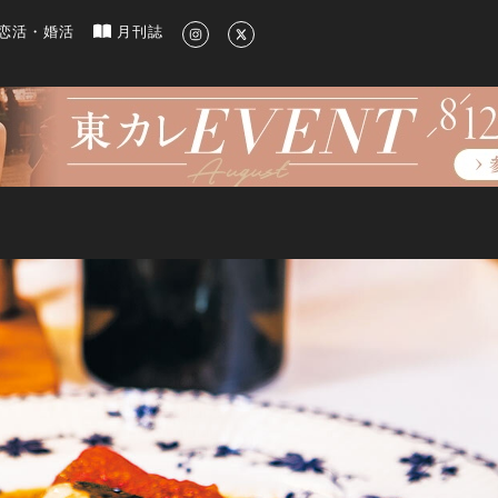
新のグルメ、洗練されたライフスタイル情報
恋活・婚活
月刊誌