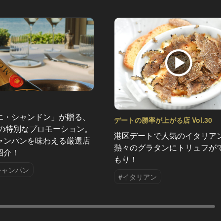
エ・シャンドン」が贈る、
デートの勝率が上がる店 Vol.30
夏の特別なプロモーション。
港区デートで人気のイタリア
ャンパンを味わえる厳選店
熱々のグラタンにトリュフが
紹介！
もり！
シャンパン
#イタリアン