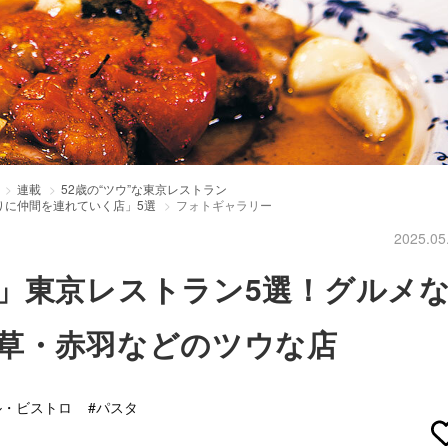
連載
52歳の“ツウ”な東京レストラン
りに仲間を連れていく店」5選
フォトギャラリー
2025.05
」東京レストラン5選！グルメ
草・赤羽などのツウな店
ル・ビストロ
#パスタ