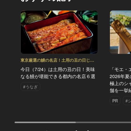
東京厳選の鰻の名店！土用の丑の日じゃ
なくても行きたい Vol.13
今日（7/24）は土用の丑の日！美味
「モエ・
なる鰻が堪能できる都内の名店６選
2026年
極上のシ
#うなぎ
舗を一挙
PR
#