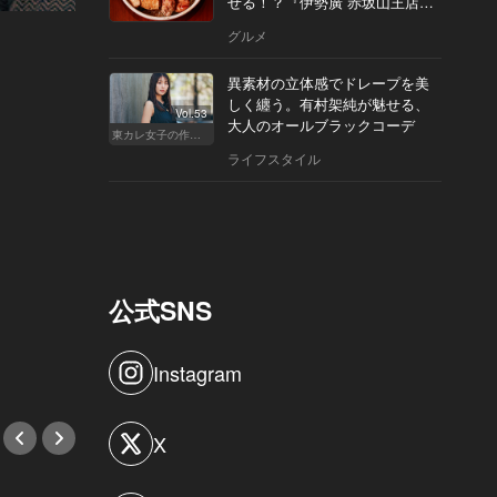
せる！？『伊勢廣 赤坂山王店』
へ
グルメ
異素材の立体感でドレープを美
しく纏う。有村架純が魅せる、
Vol.53
大人のオールブラックコーデ
東カレ女子の作り方
ライフスタイル
公式SNS
Instagram
X