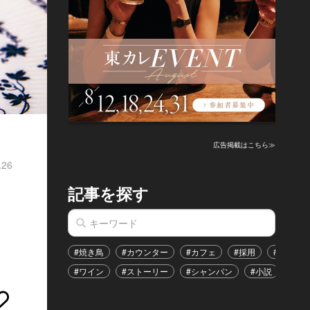
広告掲載はこちら≫
.26
記事を探す
な
#焼き鳥
#カウンター
#カフェ
#採用
#恋愛
#ワイン
#ストーリー
#シャンパン
#小説
#イ