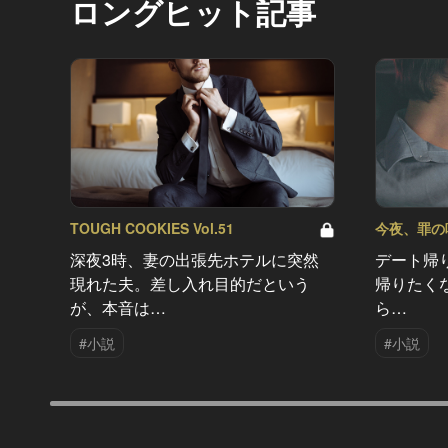
ロングヒット記事
TOUGH COOKIES Vol.51
今夜、罪の味を
深夜3時、妻の出張先ホテルに突然
デート帰
現れた夫。差し入れ目的だという
帰りたく
が、本音は…
ら…
#小説
#小説