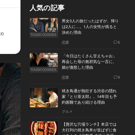
人気の記事
男女3人の旅だったはずが、帰り
は2人に…。1人の女性が残ると
Vol.74
決めた理由
/0
TOUGH COOKIES
恋愛
6
「今日はたくさん甘えちゃお」
再会した母の無邪気な一言に、
Vol.73
娘が激怒した理由
TOUGH COOKIES
恋愛
9
焼き鳥通が熱狂する渋谷の隠れ
家『とり茶太郎』。14年目も予
約困難であり続ける理由
グルメ
【贅沢な穴場ランチ】本店では
大行列の焼き鳥丼が並ばずに食