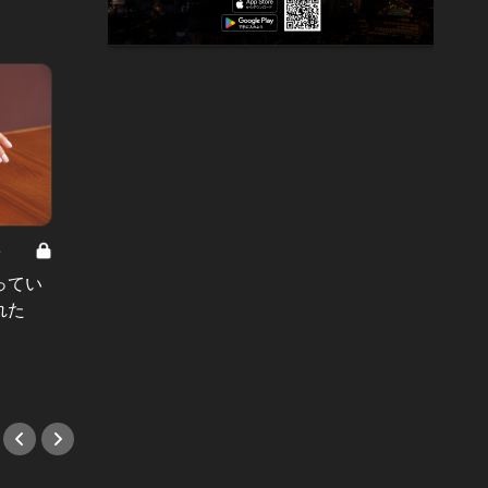
8
男と女の答えあわせ【A】 Vol.308
ってい
結婚願望ゼロだった27歳男性が、交
れた
際2年で突然プロポーズ。彼の心が
変わった“理由”とは
#小説