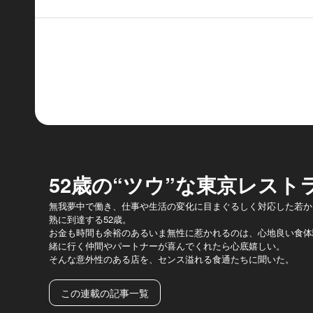
52歳の“ツウ”な東京レスト
無我夢中で働き、仕事や生活の変化に目まぐるしく対応した若か
熟に到達する52歳。
お金も時間も余裕のあるいま無性に惹かれるのは、心地良い食体
緒に行く仲間やパートナーが喜んでくれたら心底嬉しい。
そんな意外性のある店を、センス溢れる食通たちに聞いた。
この連載の記事一覧