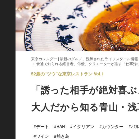
東京カレンダー | 最新のグルメ、洗練されたライフスタイル情報
食通で知られる経営者、俳優、クリエーターが推す「仕事帰
52歳の“ツウ”な東京レストラン Vol.1
「誘った相手が絶対喜ぶ
大人だから知る青山・浅
#デート
#BAR
#イタリアン
#カウンター
#バ
#ワイン
#焼き鳥