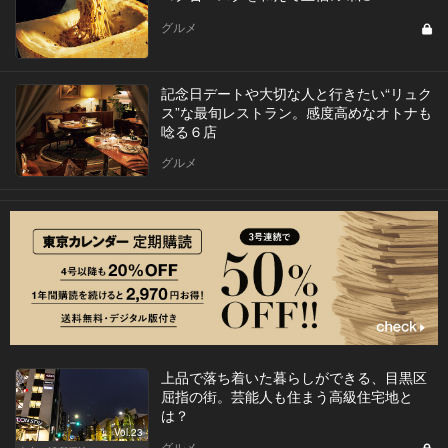
グルメ
記念日デートや大切な人と行きたい“リュク
ス”な最旬レストラン。感度高めなオトナも
唸る６店
グルメ
上品で落ち着いた暮らしができる、目黒区
屈指の街。芸能人も住まう高級住宅地と
は？
Vol.23
グルメ