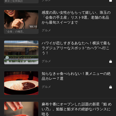
東京ご近所探訪
感度の高い女性がもらって嬉しい、珠玉の
「会食の手土産」リスト9選。老舗の名品
から最旬スイーツまで
Vol.10
グルメ
「会食」の極意。
ハワイが恋しすぎるあなたへ！横浜で最も
ラグジュアリーなスポット“カハラ”へ行こ
う！
グルメ
知らなきゃ食べられない！裏メニューの絶
品カレー７選
グルメ
麻布十番にオープンした話題の新星『鮨 め
い乃』。鮨飯と鮨ダネの絶妙なバランスに
唸る