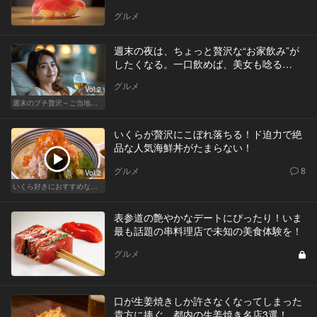
グルメ
週末の夜は、ちょっと贅沢な“お家飲み”が
したくなる。一口飲めば、美女も唸る…
グルメ
Vol.2
週末のプチ贅沢～ご当地グルメ～
いくらが贅沢にこぼれ落ちる！ド迫力で絶
品な人気海鮮丼がたまらない！
グルメ
8
Vol.2
いくら好きにおすすめな東京の人気店！
表参道の艶やかなデートにぴったり！いま
最も話題の串料理店で未知の美食体験を！
グルメ
口が生姜焼きしか許さなくなってしまった
貴方に捧ぐ、都内の生姜焼き名店3選！