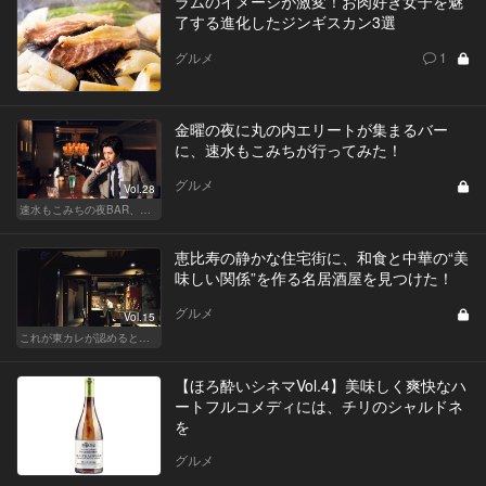
ラムのイメージが激変！お肉好き女子を魅
了する進化したジンギスカン3選
グルメ
1
金曜の夜に丸の内エリートが集まるバー
に、速水もこみちが行ってみた！
グルメ
Vol.28
速水もこみちの夜BAR、夜メシ、夜レシピ
恵比寿の静かな住宅街に、和食と中華の“美
味しい関係”を作る名居酒屋を見つけた！
グルメ
Vol.15
これが東カレが認めるとっておきの和食店
【ほろ酔いシネマVol.4】美味しく爽快なハ
ートフルコメディには、チリのシャルドネ
を
グルメ