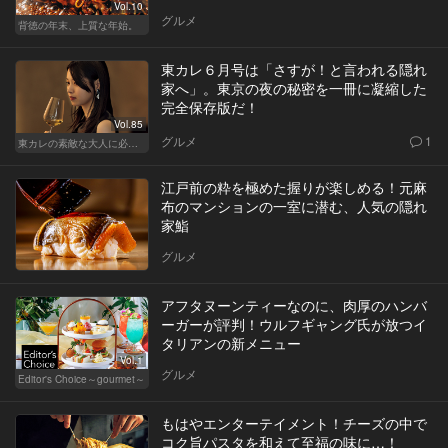
Vol.10
グルメ
背徳の年末、上質な年始。
東カレ６月号は「さすが！と言われる隠れ
家へ」。東京の夜の秘密を一冊に凝縮した
完全保存版だ！
Vol.85
グルメ
1
東カレの素敵な大人に必要なこと
江戸前の粋を極めた握りが楽しめる！元麻
布のマンションの一室に潜む、人気の隠れ
家鮨
グルメ
アフタヌーンティーなのに、肉厚のハンバ
ーガーが評判！ウルフギャング氏が放つイ
タリアンの新メニュー
Vol.1
グルメ
Editor's Choice～gourmet～
もはやエンターテイメント！チーズの中で
コク旨パスタを和えて至福の味に…！