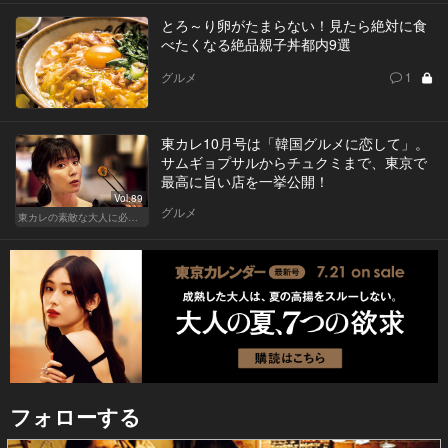
とろ～り卵がたまらない！見たら絶対に食
べたくなる絶品親子丼都内9選
グルメ
1
東カレ10月号は「韓国グルメに恋して」。
サムギョプサルからチュクミまで、東京で
最高に旨い店を一挙公開！
Vol.89
グルメ
東カレの素敵な大人に必要なこと
フォローする