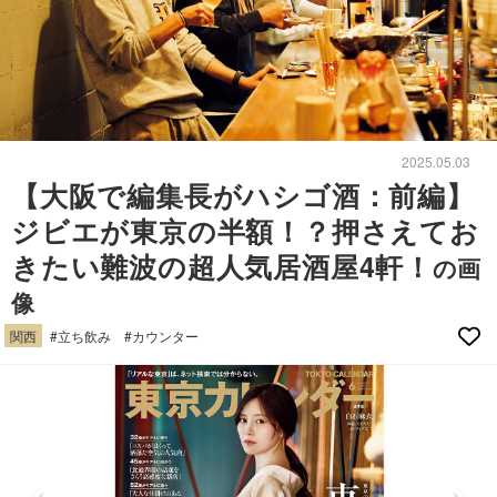
2025.05.03
【大阪で編集長がハシゴ酒：前編】
ジビエが東京の半額！？押さえてお
きたい難波の超人気居酒屋4軒！
の画
像
関西
#立ち飲み
#カウンター