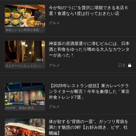
今が旬の“うに”を贅沢に堪能できる名店６
選！食通なら1度は行っておきたい店
グルメ
Vol.11
美味しいうに料理を堪能できる東京の名店
神楽坂の居酒屋通りに潜むビルには、日本
酒と和食をゆったり嗜める大人なカウンタ
ーがあった！
Vol.2
グルメ
2
大人デートにちょうどいい、神楽坂でしっぽり和食
【2025年レストラン総括】東カレ×ベテラ
ンライターが断言！今年を象徴した「東京
外食トレンド7選」
Vol.2
グルメ
2025年、最強の新店。
体が欲する“背徳の一皿”。ガッツリ胃袋を
満たす魅惑の3軒【お好み焼き、ピザ、牡
蠣編】