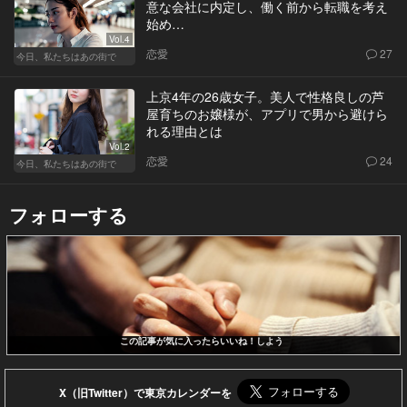
意な会社に内定し、働く前から転職を考え
始め…
Vol.4
恋愛
27
今日、私たちはあの街で
上京4年の26歳女子。美人で性格良しの芦
屋育ちのお嬢様が、アプリで男から避けら
れる理由とは
Vol.2
恋愛
24
今日、私たちはあの街で
フォローする
この記事が気に入ったらいいね！しよう
X（旧Twitter）で東京カレンダーを