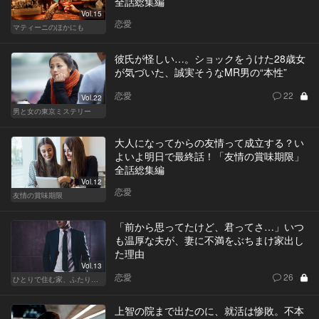
全話総集編
Vol.15
恋愛
マティーニのほかにも
彼氏が怪しい…。ショックをうけた28歳女
が気づいた、誠実そうなMR男の“本性”
恋愛
22
Vol.22
男と女の東京ミステリー
大人になってからの友情って成立する？い
よいよ明日で最終話！「友情の賞味期限」
全話総集編
Vol.12
恋愛
友情の賞味期限
「前から思ってたけど、君ってさ…」いつ
も温厚な夫が、妻に不満をぶちまけ家出し
た理由
Vol.13
恋愛
26
ひとりで住む家、ふたりで棲む家
上智の院まで出たのに、就活は惨敗。不本