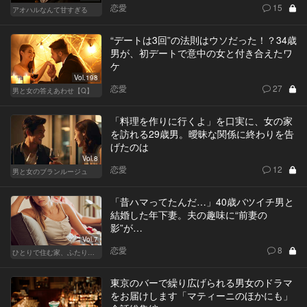
恋愛
15
アオハルなんて甘すぎる
“デートは3回”の法則はウソだった！？34歳
男が、初デートで意中の女と付き合えたワ
ケ
Vol.198
恋愛
27
男と女の答えあわせ【Q】
「料理を作りに行くよ」を口実に、女の家
を訪れる29歳男。曖昧な関係に終わりを告
げたのは
Vol.8
恋愛
12
男と女のブランルージュ
「昔ハマってたんだ…」40歳バツイチ男と
結婚した年下妻。夫の趣味に“前妻の
影”が…
Vol.7
恋愛
8
ひとりで住む家、ふたりで棲む家
東京のバーで繰り広げられる男女のドラマ
をお届けします「マティーニのほかにも」