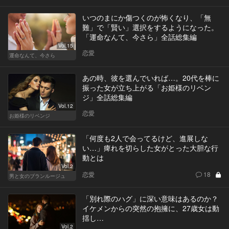
いつのまにか傷つくのが怖くなり、「無
難」で「賢い」選択をするようになった。
「運命なんて、今さら」全話総集編
Vol.15
恋愛
運命なんて、今さら
あの時、彼を選んでいれば…。20代を棒に
振った女が立ち上がる「お姫様のリベン
ジ」全話総集編
Vol.12
恋愛
お姫様のリベンジ
「何度も2人で会ってるけど、進展しな
い…」痺れを切らした女がとった大胆な行
動とは
Vol.2
恋愛
18
男と女のブランルージュ
「別れ際のハグ」に深い意味はあるのか？
イケメンからの突然の抱擁に、27歳女は動
揺し…
Vol.2