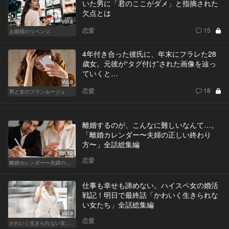
いた男に「君のここがダメ」と指摘された
欠点とは
Vol.8
恋愛
15
お姫様のリベンジ
4年付き合った彼氏に、年末にフラレた28
歳女。元彼が“タグ付け”された画像を辿っ
ていくと…
Vol.9
恋愛
18
男と女のブランルージュ
離婚するのが、こんなに難しいなんて…。
「離婚カレンダー〜夫婦の正しい終わり
方〜」全話総集編
Vol.12
恋愛
離婚カレンダー〜夫婦の正しい終わり方〜
仕事も幸せも諦めない。ハイスペ女の婚活
戦記！明日で最終話「かわいく生きられな
い女たち」全話総集編
Vol.9
恋愛
かわいく生きられない女たち