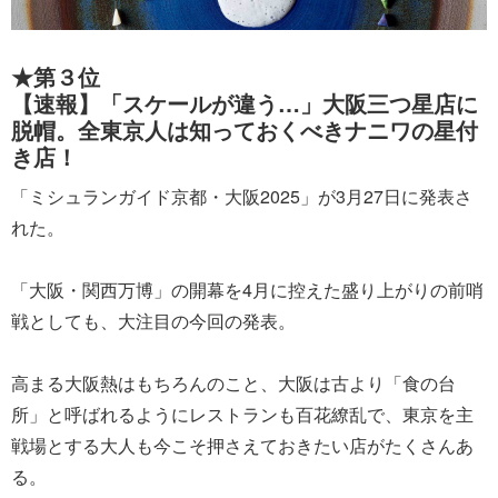
★第３位
【速報】「スケールが違う…」大阪三つ星店に
脱帽。全東京人は知っておくべきナニワの星付
き店！
「ミシュランガイド京都・大阪2025」が3月27日に発表さ
れた。
「大阪・関西万博」の開幕を4月に控えた盛り上がりの前哨
戦としても、大注目の今回の発表。
高まる大阪熱はもちろんのこと、大阪は古より「食の台
所」と呼ばれるようにレストランも百花繚乱で、東京を主
戦場とする大人も今こそ押さえておきたい店がたくさんあ
る。