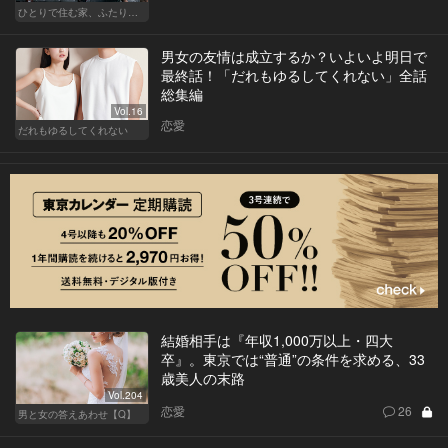
ひとりで住む家、ふたりで棲む家
男女の友情は成立するか？いよいよ明日で
最終話！「だれもゆるしてくれない」全話
総集編
Vol.16
恋愛
だれもゆるしてくれない
結婚相手は『年収1,000万以上・四大
卒』。東京では“普通”の条件を求める、33
歳美人の末路
Vol.204
恋愛
26
男と女の答えあわせ【Q】