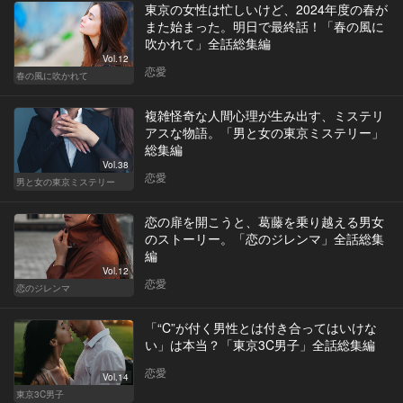
東京の女性は忙しいけど、2024年度の春が
また始まった。明日で最終話！「春の風に
吹かれて」全話総集編
Vol.12
恋愛
春の風に吹かれて
複雑怪奇な人間心理が生み出す、ミステリ
アスな物語。「男と女の東京ミステリー」
総集編
Vol.38
恋愛
男と女の東京ミステリー
恋の扉を開こうと、葛藤を乗り越える男女
のストーリー。「恋のジレンマ」全話総集
編
Vol.12
恋愛
恋のジレンマ
「“C”が付く男性とは付き合ってはいけな
い」は本当？「東京3C男子」全話総集編
恋愛
Vol.14
東京3C男子