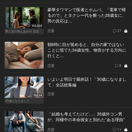
豪華タワマンで医者とホムパ。「電車で帰
るので」とタクシー代を断った28歳女に、
男の反応は…
Vol.200
恋愛
37
男と女の答えあわせ【Q】
朝6時に目が覚めると、自分の家ではない
ことに慌てた34歳女性。物音がする方向に
行くと…
恋愛
8
いよいよ明日で最終話！「30歳になりまし
て」全話総集編
恋愛
Vol.14
30歳になりまして
「結婚も考えてたけど…」35歳外コン男
が、同棲中の本命彼女と別れた“ある理由”
恋愛
11
Vol.6