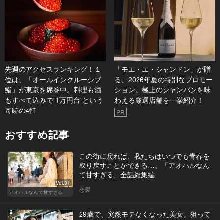
先週のアクセスランキング！１
「モエ・エ・シャンドン」が贈
位は、「オールインクルーシブ
る、2026年夏の特別なプロモー
鮨」が東京を席巻中。料理も酒
ション。極上のシャンパンを味
もすべて込みで“1万円台”という
わえる厳選店舗を一挙紹介！
奇跡の4軒
PR
おすすめ記事
この街に戻れば、私たちはいつでも青春を
取り戻すことができる…。「アオハルなん
て甘すぎる」全話総集編
Vol.31
恋愛
アオハルなんて甘すぎる
29歳で、突然モテなくなった美女。狙って