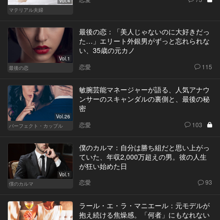
Vol.4
マテリアル夫婦
最後の恋：「美人じゃないのに大好きだっ
た…」エリート外銀男がずっと忘れられな
い、35歳の元カノ
Vol.1
恋愛
115
最後の恋
敏腕芸能マネージャーが語る、人気アナウ
ンサーのスキャンダルの裏側と、最後の秘
密
Vol.26
恋愛
103
パーフェクト・カップル
僕のカルマ：自分は勝ち組だと思い上がっ
ていた、年収2,000万超えの男。彼の人生
が狂い始めた日
Vol.1
恋愛
93
僕のカルマ
ラール・エ・ラ・マニエール：元モデルが
抱え続ける焦燥感。「何者」にもなれない