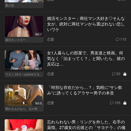
夏の恋
婚活モンスター：商社マン大好き♡そんな
女が、絶対に商社マンから選ばれない悲し
いワケ
Vol.1
恋愛
115
婚活モンスター
女1人暮らしの部屋で、男友達と映画。何
気なく「泊まってく？」と聞いたら、彼の
反応は…
Vol.7
恋愛
50
ワタシ 29.0～updateする女～
「特別な存在だから…？」気軽に“サシ飲
み”に誘ってくるアラサー男子の本音
恋愛
105
Vol.5
乗れるものなら、玉の輿
忘れられない男：リングを外した、右手の
薬指。27歳女の元彼との「サヨナラ」の儀