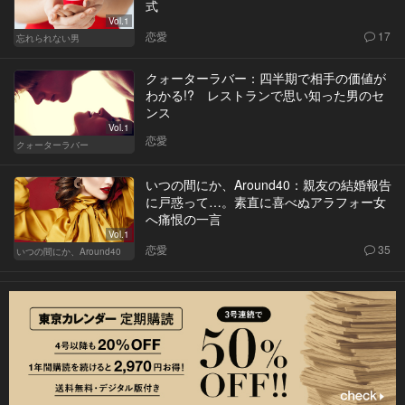
式
Vol.1
恋愛
17
忘れられない男
クォーターラバー：四半期で相手の価値が
わかる!? レストランで思い知った男のセ
ンス
Vol.1
恋愛
クォーターラバー
いつの間にか、Around40：親友の結婚報告
に戸惑って…。素直に喜べぬアラフォー女
へ痛恨の一言
Vol.1
恋愛
35
いつの間にか、Around40