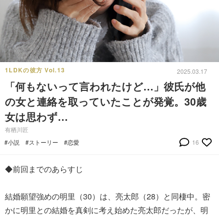
1LDKの彼方 Vol.13
2025.03.17
「何もないって言われたけど…」彼氏が他
の女と連絡を取っていたことが発覚。30歳
女は思わず…
有栖川匠
#小説
#ストーリー
#恋愛
16
◆前回までのあらすじ
結婚願望強めの明里（30）は、亮太郎（28）と同棲中。密
かに明里との結婚を真剣に考え始めた亮太郎だったが、明