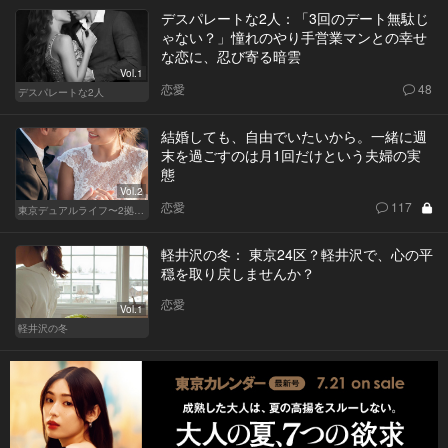
デスパレートな2人：「3回のデート無駄じ
ゃない？」憧れのやり手営業マンとの幸せ
な恋に、忍び寄る暗雲
Vol.1
恋愛
48
デスパレートな2人
結婚しても、自由でいたいから。一緒に週
末を過ごすのは月1回だけという夫婦の実
態
Vol.2
恋愛
117
東京デュアルライフ〜2拠点目を選ぶ大人の事情〜
軽井沢の冬： 東京24区？軽井沢で、心の平
穏を取り戻しませんか？
恋愛
Vol.1
軽井沢の冬