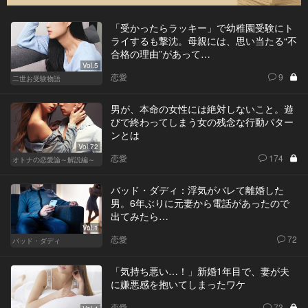
「受かったらラッキー」で幼稚園受験にト
ライするも撃沈。母親には、思い当たる“不
合格の理由”があって…
Vol.5
恋愛
9
二世お受験物語
男が、本命の女性には絶対しないこと。遊
びで終わってしまう女の残念な行動パター
ンとは
Vol.72
恋愛
174
オトナの恋愛論～解説編～
バッド・ダディ：浮気がバレて離婚した
男。6年ぶりに元妻から電話があったので
出てみたら…
Vol.1
恋愛
72
バッド・ダディ
「気持ち悪い…！」新婚1年目で、妻が夫
に嫌悪感を抱いてしまったワケ
恋愛
73