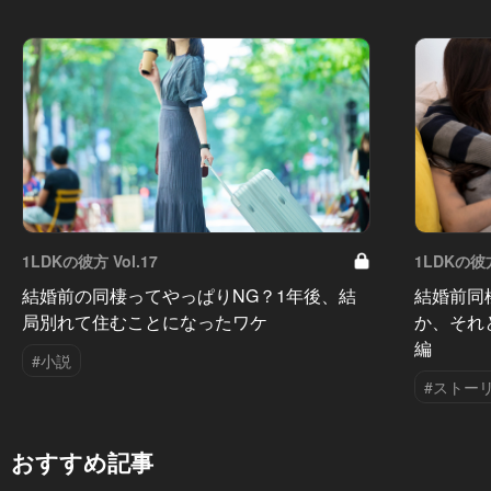
1LDKの彼方 Vol.17
1LDKの彼方
結婚前の同棲ってやっぱりNG？1年後、結
結婚前同
局別れて住むことになったワケ
か、それ
編
#小説
#ストー
おすすめ記事