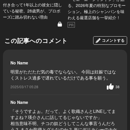
付き合って1年以上の彼女に隠し
る、2026年夏の特別なプロモー
ている秘密。28歳男が、プロポ
ション。極上のシャンパンを味
ーズに踏み切れない理由
わえる厳選店舗を一挙紹介！
PR
この記事へのコメント
コメントする
No Name
明里がただただ気の毒でならない。 今回は妊娠ではな
くストレス過多で遅れているだけである事を願う。
2025/03/17 05:28
38
No Name
「そうですよぉ。だって、よく歌織さんとLINEしてま
すよね？瑛介さんに話してるじゃないですか」
相当意味不明、チコの奴どうしてこんな事言うんだろ
う？ まさか歌織とグルなのか？ 単にデリカシーのカケ