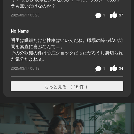
ラも無いだけなのか？
2025/03/17 05:25
1
37
No Name
明里は繊細だけど性格はいいんだね。職場の酔っ払い訪
問を素直に喜ぶなんて....。
その分歌織の件は心底ショックだっただろうし裏切られ
た気分だよねぇ。
2025/03/17 05:18
1
34
もっと見る （ 16 件 ）