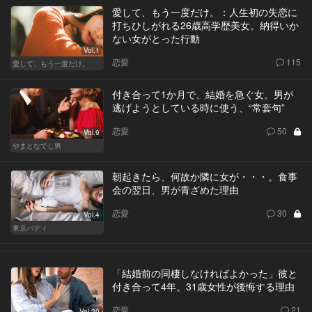
愛して、もう一度だけ。：人生初の失恋に
打ちひしがれる26歳高学歴美女。納得いか
ない女がとった行動
Vol.1
恋愛
115
愛して、もう一度だけ。
付き合って1か月で、結婚を急ぐ女。男が
逃げようとしている時に使う、“常套句”
恋愛
50
Vol.9
やまとなでし男
朝起きたら、何故か隣に女が・・・。食事
会の翌日、男が青ざめた理由
恋愛
30
Vol.4
東京バディ
「結婚前の同棲しなければよかった」彼と
付き合って4年。31歳女性が後悔する理由
恋愛
21
Vol.20