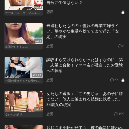
自分に価値はない？
Vol.4
恋愛
ラール・エ・ラ・マニエール
寿退社したものの：憧れの専業主婦ライ
フ。華やかな生活を捨ててまで得た「安
定」の現実
Vol.1
恋愛
3
寿退社したものの
試験すら受けられなかったはずなのに、第
一志望に合格！？ママ友が激白したお受験
への執念
Vol.13
恋愛
66
公園の魔女たち〜幼受の世界〜
女たちの選択：「この男じゃ、あの子に勝
てない」他人に羨まれる結婚に執着した、
34歳女の現実
Vol.1
恋愛
199
女たちの選択
おじさまを転がせても、彼の母親に嫌われ