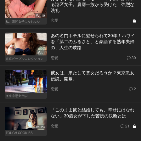
る港区女子。慶應一族から受けた、強烈な
洗礼
Vol.10
恋愛
私、港区女子になれない
あの名門ホテルに魅せられて30年！ハワイ
を「第二のふるさと」と豪語する熟年夫婦
の、人生の岐路
Vol.1
恋愛
30
東京ピープルコレクション
彼女は、果たして悪女だろうか？東京悪女
伝説、開幕。
恋愛
2
Vol.1
＃東京悪女伝説
「このまま彼と結婚しても、幸せにはなれ
ない」30歳女が下した苦渋の決断とは
恋愛
21
Vol.24
TOUGH COOKIES