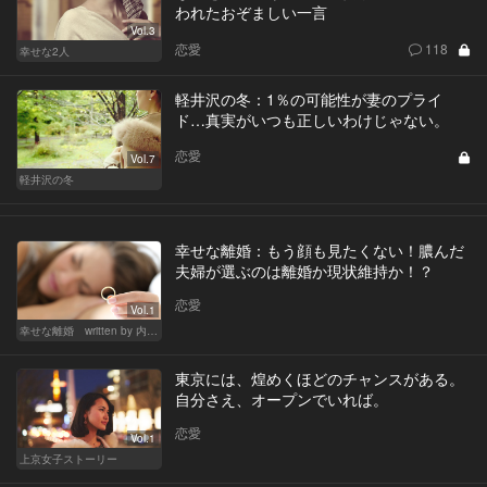
われたおぞましい一言
Vol.3
恋愛
118
幸せな2人
軽井沢の冬：1％の可能性が妻のプライ
ド…真実がいつも正しいわけじゃない。
恋愛
Vol.7
軽井沢の冬
幸せな離婚：もう顔も見たくない！膿んだ
夫婦が選ぶのは離婚か現状維持か！？
恋愛
Vol.1
幸せな離婚 written by 内埜さくら
東京には、煌めくほどのチャンスがある。
自分さえ、オープンでいれば。
恋愛
Vol.1
上京女子ストーリー