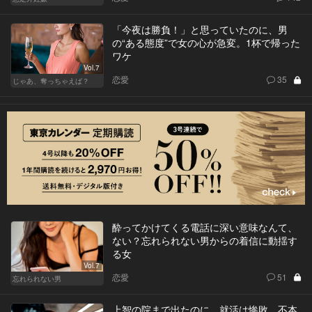
「今夜は勝負！」と思っていたのに、男
の“ある態度”で女の心が急変。1杯で帰った
ワケ
Vol.7
恋愛
35
じゃあ、奪っちゃえば？
酔ってかけてくる電話に深い意味なんて、
ない？忘れられない男からの着信に動揺す
る女
Vol.7
恋愛
51
忘れられない男
上智の院まで出たのに、就活は惨敗。不本