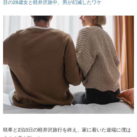
目の28歳女と軽井沢旅中、男が幻滅したワケ
咲希と2泊3日の軽井沢旅行を終え、家に着いた途端に僕は