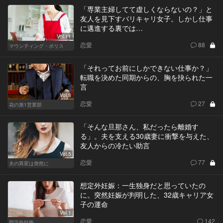
「専業主婦してて虚しくならないの？」と
友人を見下すバリキャリ女子。しかし仕事
に邁進する裏では…
Vol.11
恋愛
88
マウンティング・ポリス
「それってお前にしかできない仕事か？」
転職を決めた同期からの、胸を抉られた一
言
Vol.8
恋愛
27
花の第1営業部
「そんな旦那さん、私だったら離婚す
る」。夫を支える30歳妻に衝撃を与えた、
友人からの冷たい助言
Vol.5
恋愛
77
夫の異変は突然に
想定外妊娠：一生独身だと思っていたの
に。突然妊娠が判明した、32歳キャリア女
子の運命
Vol.1
恋愛
142
想定外妊娠