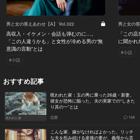
男と女の答えあわせ【A】 Vol.322
男と女の答え
高収入・イケメン・会話も弾むのに…。
「この店
「この人違うかも」と女性が冷める男の“無
に聞かれ
意識の言動”とは
#小説
#小説
おすすめ記事
呪われた家：玉の輿に乗った26歳・新妻。
彼女が恐怖に陥った、夫の実家での“しきた
り其の一”とは
Vol.1
恋愛
166
呪われた家
こんな家、嫁がなければよかった。リッチ
な夫を拒み続ける産後の妻が、義母から言