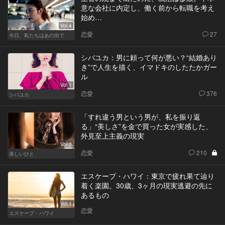
意な会社に内定し、働く前から転職を考え
始め…
Vol.4
恋愛
27
今日、私たちはあの街で
シバユカ：男に頼って何が悪い？“結婚あり
き”で人生を描く、イマドキのしたたかガー
ル
Vol.1
恋愛
376
シバユカ
「すれ違う男という男が、私を振り返
る」“美しさ”を金で買った女が実感した、
外見至上主義の現実
Vol.2
恋愛
210
美しいひと
エスケープ・ハワイ：東京で疲れ果て辿り
着く楽園。30歳、3ヶ月の現実逃避の先に
あるもの
Vol.1
恋愛
エスケープ・ハワイ