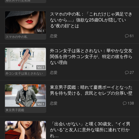
スマホの中の私：「これだけじゃ満足でき
ないから…」強欲な25歳OLが隠してい
る“夜の顔”とは
Vol.1
恋愛
61
スマホの中の私
外コン女子は落とされない：華やかな交友
関係を持つ外コン女子が、特定の彼を作ら
ない理由
Vol.1
恋愛
27
外コン女子は落とされない
東京男子図鑑：晴れて慶應ボーイとなった
男を待ち受ける、庶民とセレブの分厚い壁
恋愛
138
Vol.1
東京男子図鑑
「出会いがない」と嘆く30歳女。“イイ男
がいる”と友人に意外な場所に連れて行か
れ…