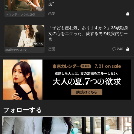
技”
Vol.2
恋愛
マウンティングの虚像
「子ども産む気、ありますか？」35歳独身
女の心をエグった、愛する男の現実的な一
言
Vol.15
恋愛
240
35歳のヤバい女
フォローする