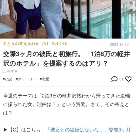
男と女の答えあわせ【A】 Vol.248
2024.12.29
交際3ヶ月の彼氏と初旅行。「1泊8万の軽井
沢のホテル」を提案するのはアリ？
三浦マキ
#小説
#ストーリー
#恋愛
61
今週のテーマは「2泊3日の軽井沢旅行から帰ってきた途端
に振られた女。理由は？」という質問。さて、その答えと
は？
▶【Q】はこちら：
「彼女との結婚はないな…」交際3ヶ月