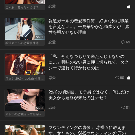
Vol.2
恋愛
じゃあ、奪っちゃえば？
報道ガールの恋愛事件簿：好きな男に職業
を言えない…。一見華やかな25歳女が、素
性を明かせない理由
Vol.1
恋愛
69
報道ガールの恋愛事件簿
「私、そんなつもりで来たんじゃないの
に…」興味のない男に押し切られて、タク
シーで連れて行かれたのは
Vol.3
恋愛
60
ワタシ 29.0～updateする女～
2対2の初対面。モテ男ではなく、俺にだけ
美女から連絡が来たのはナゼ？
恋愛
81
Vol.1
オトナの恋愛論～宿題編～
マウンティングの虚像： 赤裸々に教えま
す。女たちの、SNSマウンティング”匠の