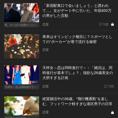
「新宿駅東口で会いましょう」と誘われ
て…。女がデート中に引いた、年収600万
の男がした言動
Vol.7
恋愛
102
私、やっぱり結婚がしたい
将来はオリンピック種目に？スポーツとし
ての“ポーカー”が巷で流行る秘密
恋愛
天秤女～恋は同時進行で～：「婚活は、同
時進行が基本でしょ？」強欲な26歳美女の
大胆すぎる計画
Vol.1
恋愛
123
天秤女～恋は同時進行で～
絶賛婚活中の36歳。“飛行機通勤”を楽し
む、フットワーク軽すぎな港区男子の日常
恋愛
Vol.3
港区男子の交友録