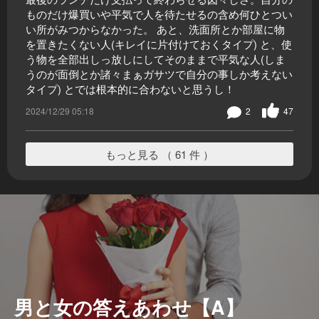
ものだけ爆買いや平気で人を待たせるの含め何ひとつい
い所がみつからなかった。 あと、洗面所とか部屋に物
を置きたくない人(キレイに片付けておくタイプ) と、使
う物を全部出しっ放しにしてそのままで平気な人(しま
うのが面倒とか諸々まぁガサツで自分の事しか考えない
タイプ) とでは根本的に合わないと思うし！
2024/12/29 05:18
2
47
もっと見る （ 61 件 ）
男と女の答えあわせ【A】