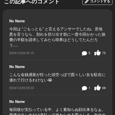
この記事へのコメント
コメントする
No Name
今回は “ごもっとも” と言えるアンサーでしたね。意地
悪を言うなら、別れを切り出す前に一度今回かかった旅
費の半額を請求してみたら咲希はどうしてたんだろ
う.....
2024/12/29 05:10
5
75
No Name
こんな金銭感覚が狂った頭空っぽで図々しい女を駐在に
連れて行けるわけない😂
2024/12/29 05:20
1
68
No Name
毎回彼が支払っている中、よく素知らぬ顔出来るなぁ。
最後のランチだけ支払って終わらせる図々しさ。自分の