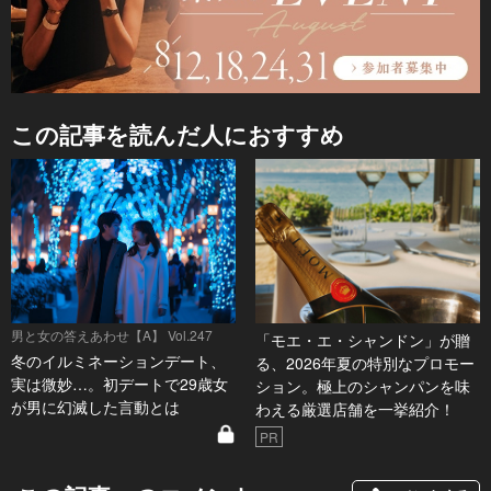
この記事を読んだ人におすすめ
男と女の答えあわせ【A】 Vol.247
「モエ・エ・シャンドン」が贈
冬のイルミネーションデート、
る、2026年夏の特別なプロモー
実は微妙…。初デートで29歳女
ション。極上のシャンパンを味
が男に幻滅した言動とは
わえる厳選店舗を一挙紹介！
PR