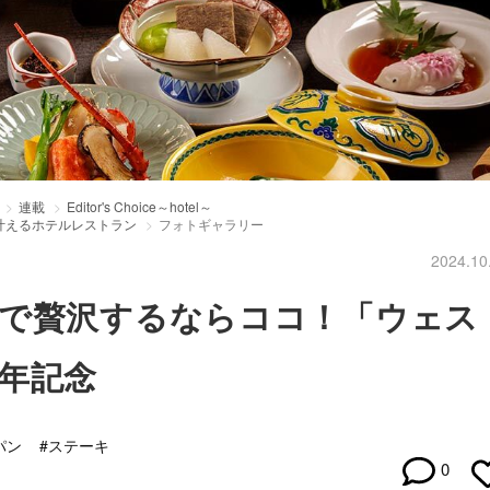
連載
Editor's Choice～hotel～
叶えるホテルレストラン
フォトギャラリー
2024.10
で贅沢するならココ！「ウェス
年記念
パン
#ステーキ
0