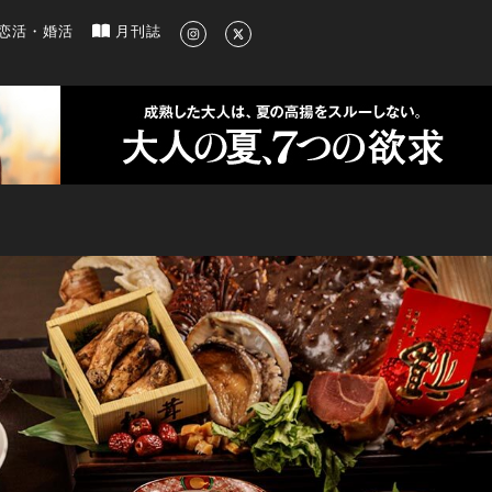
新のグルメ、洗練されたライフスタイル情報
恋活・婚活
月刊誌