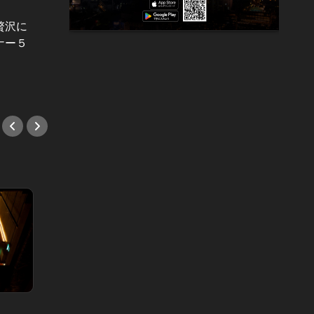
Editor's Choice～hotel～ Vol.31
Editor'
贅沢に
優雅な夏を過ごすならホテルでシャ
ラグジ
ナー５
ンパンフリーフローが最適！大人に
選！お
おすすめのプラン４選
しもう
#ホテルレストラン
#ホテ