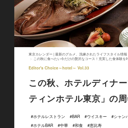
東京カレンダー | 最新のグルメ、洗練されたライフスタイル情報
この秋に食べたい今だけの贅沢なコース！充実した食体験を
Editor's Choice～hotel～ Vol.33
この秋、ホテルディナー
ティンホテル東京」の周
#ホテルレストラン
#BAR
#ウイスキー
#シャン
#ホテルBAR
#中華
#和食
#恵比寿