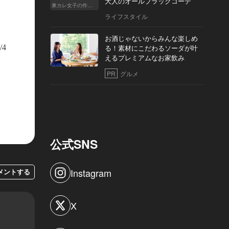
大人のオールブラックコーデ
東カレ女子の作り方
ライフスタイル
お酒じゃないからみんな楽しめ
/4
る！素材にこだわるソーダが叶
えるプレミアムなお家飲み
PR
グルメ
公式SNS
Instagram
メントする
X