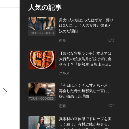
人気の記事
男女3人の旅だったはずが、帰り
は2人に…。1人の女性が残ると
Vol.74
決めた理由
TOUGH COOKIES
恋愛
5
【贅沢な穴場ランチ】本店では
大行列の焼き鳥丼が並ばずに食
せる！？『伊勢廣 赤坂山王店』
へ
グルメ
「今日はたくさん甘えちゃお」
再会した母の無邪気な一言に、
すすむ
Vol.73
娘が激怒した理由
TOUGH COOKIES
恋愛
9
異素材の立体感でドレープを美
しく纏う。有村架純が魅せる、
Vol.53