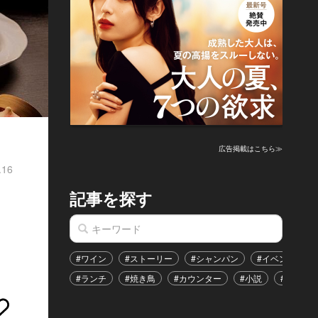
広告掲載はこちら≫
.16
記事を探す
#ワイン
#ストーリー
#シャンパン
#イベント
#ランチ
#焼き鳥
#カウンター
#小説
#恋愛