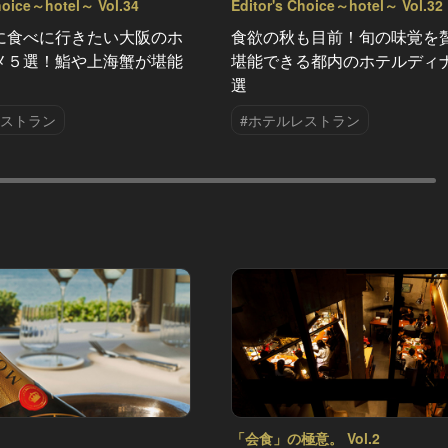
hoice～hotel～ Vol.34
Editor's Choice～hotel～ Vol.32
に食べに行きたい大阪のホ
食欲の秋も目前！旬の味覚を
メ５選！鮨や上海蟹が堪能
堪能できる都内のホテルディ
選
レストラン
#ホテルレストラン
「会食」の極意。 Vol.2