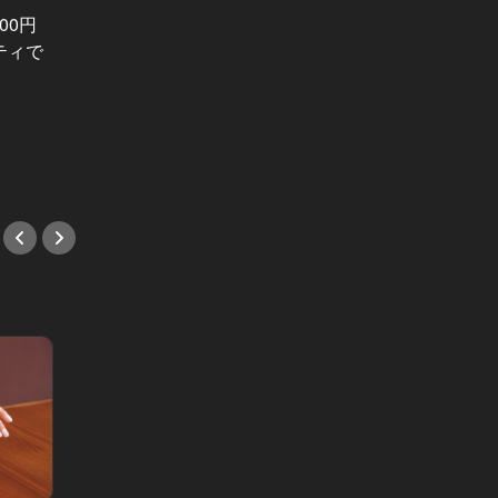
00円
日本屈
ティで
味わえる東
ここで無理なら諦めるしかない!? 口
神楽坂
説けるホテルのバー６選
わえる
Ｏ！
#ホテル
#鮨