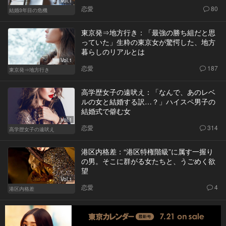
Vol.1
恋愛
80
結婚3年目の危機
東京発⇒地方行き：「最強の勝ち組だと思
っていた」生粋の東京女が驚愕した、地方
暮らしのリアルとは
Vol.1
恋愛
187
東京発⇒地方行き
高学歴女子の遠吠え：「なんで、あのレベ
ルの女と結婚する訳…？」ハイスペ男子の
結婚式で僻む女
Vol.1
恋愛
314
高学歴女子の遠吠え
港区内格差：“港区特権階級”に属す一握り
の男。そこに群がる女たちと、うごめく欲
望
Vol.1
恋愛
4
港区内格差