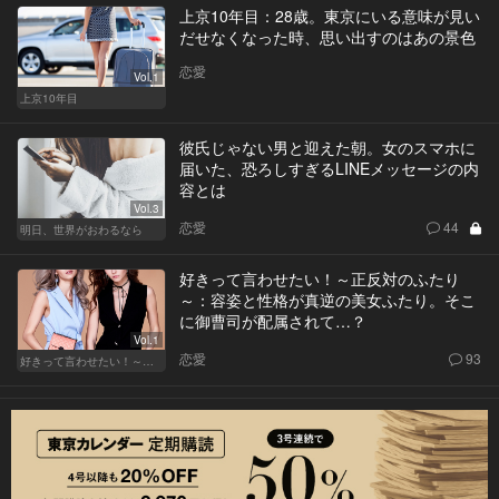
上京10年目：28歳。東京にいる意味が見い
だせなくなった時、思い出すのはあの景色
恋愛
Vol.1
上京10年目
彼氏じゃない男と迎えた朝。女のスマホに
届いた、恐ろしすぎるLINEメッセージの内
容とは
Vol.3
恋愛
44
明日、世界がおわるなら
好きって言わせたい！～正反対のふたり
～：容姿と性格が真逆の美女ふたり。そこ
に御曹司が配属されて…？
Vol.1
恋愛
93
好きって言わせたい！～正反対のふたり～