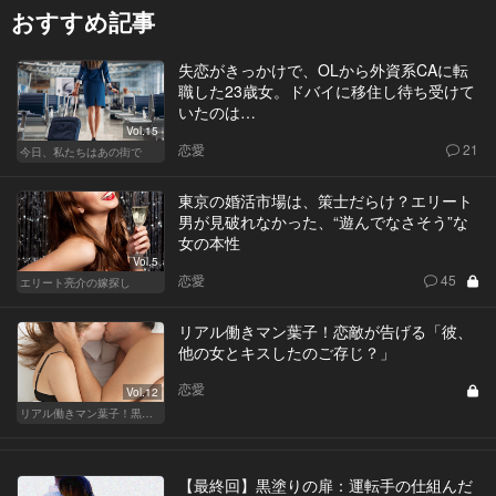
おすすめ記事
失恋がきっかけで、OLから外資系CAに転
職した23歳女。ドバイに移住し待ち受けて
いたのは…
Vol.15
恋愛
21
今日、私たちはあの街で
東京の婚活市場は、策士だらけ？エリート
男が見破れなかった、“遊んでなさそう”な
女の本性
Vol.5
恋愛
45
エリート亮介の嫁探し
リアル働きマン葉子！恋敵が告げる「彼、
他の女とキスしたのご存じ？」
恋愛
Vol.12
リアル働きマン葉子！黒革の編集手帳 written by 内埜さくら
【最終回】黒塗りの扉：運転手の仕組んだ