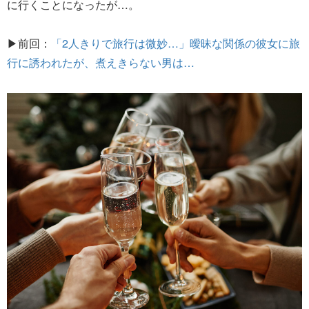
に行くことになったが…。
▶前回：
「2人きりで旅行は微妙…」曖昧な関係の彼女に旅
行に誘われたが、煮えきらない男は…