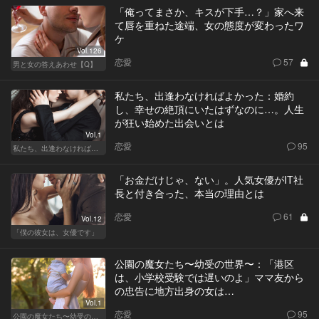
「俺ってまさか、キスが下手…？」家へ来
て唇を重ねた途端、女の態度が変わったワ
ケ
Vol.126
恋愛
57
男と女の答えあわせ【Q】
私たち、出逢わなければよかった：婚約
し、幸せの絶頂にいたはずなのに…。人生
が狂い始めた出会いとは
Vol.1
恋愛
95
私たち、出逢わなければよかった
「お金だけじゃ、ない」。人気女優がIT社
長と付き合った、本当の理由とは
恋愛
61
Vol.12
「僕の彼女は、女優です」
公園の魔女たち〜幼受の世界〜：「港区
は、小学校受験では遅いのよ」ママ友から
の忠告に地方出身の女は…
Vol.1
恋愛
95
公園の魔女たち〜幼受の世界〜