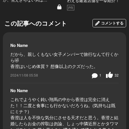
わえる厳選店舗を一挙紹介！
PR
この記事へのコメント
コメントする
No Name
だから、親しくもない女子メンバーで旅行なんて行くか
ら🤣
香澄はいじめ体質？ 想像以上のクズだった。
2024/11/08 05:58
1
32
No Name
これでようやく鈍い翔馬の中から香澄は完全に消え
た！！二度と食事にも行かないだろうね。(気持ちは既
にミナ？)
香澄は人を不快な気分にさせる天才だと思う。香澄と結
婚したらお金の搾取は勿論、しょっ中隣近所とかタワマ