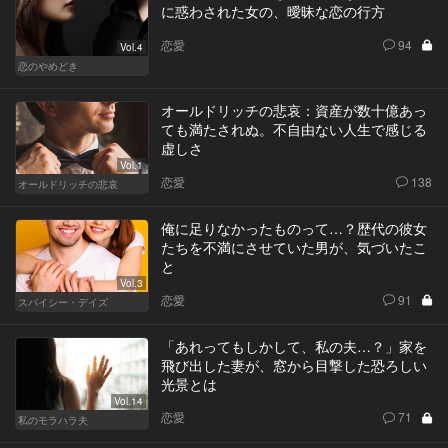
に惑わされた女の、曖昧な恋の行方
恋愛
94
Vol.4
恋のやめどき
オールドリッチの悲哀：資産が数十億あっ
ても満たされぬ。不自由ない人生で感じる
虚しさ
Vol.1
恋愛
138
オールドリッチの悲哀
俺に足りなかったものって…？歴代の彼女
たちを不満にさせていた男が、気づいたこ
と
Vol.3
恋愛
91
スパイシー・デイズ
「あれってもしかして、私の夫…？」家を
飛び出した妻が、窓から目撃した恐ろしい
光景とは
Vol.14
恋愛
71
私のモラハラ夫