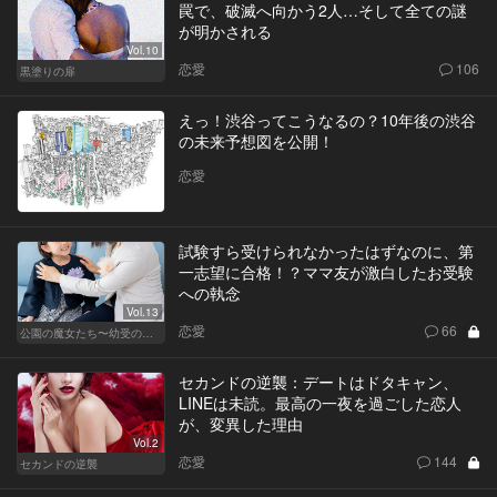
罠で、破滅へ向かう2人…そして全ての謎
が明かされる
Vol.10
恋愛
106
黒塗りの扉
えっ！渋谷ってこうなるの？10年後の渋谷
の未来予想図を公開！
恋愛
試験すら受けられなかったはずなのに、第
一志望に合格！？ママ友が激白したお受験
への執念
Vol.13
恋愛
66
公園の魔女たち〜幼受の世界〜
セカンドの逆襲：デートはドタキャン、
LINEは未読。最高の一夜を過ごした恋人
が、変異した理由
Vol.2
恋愛
144
セカンドの逆襲