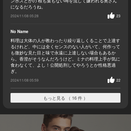
ンボスとかの 根も葉もない噂を流して嫌われる奥さん
になるだろうね。
2024/11/08 05:28
23
No Name
料理は大体の人が教わったり繰り返しくることで上達す
るけれど、中には全くセンスのない人がいて、何作って
も微妙な見た目と味で永遠に上達しない場合もあるか
ら。香澄がそうなんだろうけど。ミナの料理上手が気に
食わなくて、よし！公開処刑してやろうとか性格悪過
ぎ。
2024/11/08 05:59
22
もっと見る （ 16 件 ）