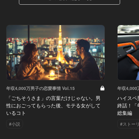
年収4,000万男子の恋愛事情 Vol.15
年収4,00
「ごちそうさま」の言葉だけじゃない。男
ハイスペ
性におごってもらった後、モテる女がして
終話！「
いるコト
総集編
#小説
#ストー