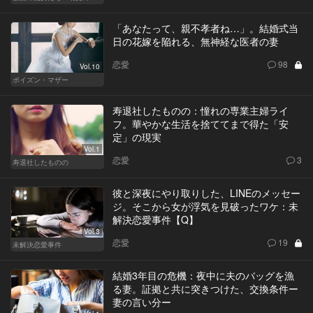
「あなたって、親不孝者ね…」。結婚式当
日の花嫁を陥れる、無神経な医者の妻
恋愛
98
Vol.10
ポイズン・マザー
寿退社したものの：憧れの専業主婦ライ
フ。華やかな生活を捨ててまで得た「安
定」の現実
Vol.1
恋愛
3
寿退社したものの
彼と深夜にやり取りした、LINEのメッセー
ジ。そこから女が浮気を見破ったワケ：未
解決恋愛事件【Q】
Vol.3
恋愛
19
未解決恋愛事件
結婚3年目の危機：夜中に夫のバッグを漁
る妻。証拠と共に突きつけた、交換条件ー
妻の言い分ー