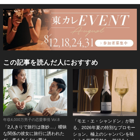
この記事を読んだ人におすすめ
年収4,000万男子の恋愛事情 Vol.8
「モエ・エ・シャンドン」が贈
「2人きりで旅行は微妙…」曖昧
る、2026年夏の特別なプロモー
な関係の彼女に旅行に誘われた
ション。極上のシャンパンを味
が、煮えきらない男は…