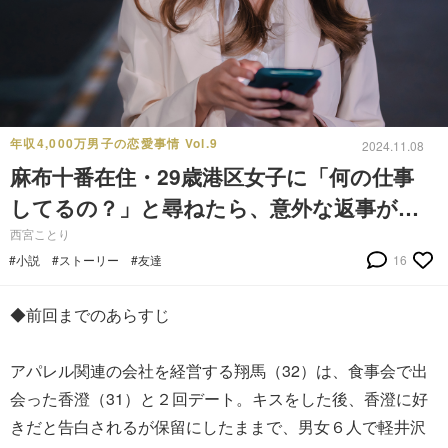
年収4,000万男子の恋愛事情 Vol.9
2024.11.08
麻布十番在住・29歳港区女子に「何の仕事
してるの？」と尋ねたら、意外な返事が…
西宮ことり
#小説
#ストーリー
#友達
16
◆前回までのあらすじ
アパレル関連の会社を経営する翔馬（32）は、食事会で出
会った香澄（31）と２回デート。キスをした後、香澄に好
きだと告白されるが保留にしたままで、男女６人で軽井沢