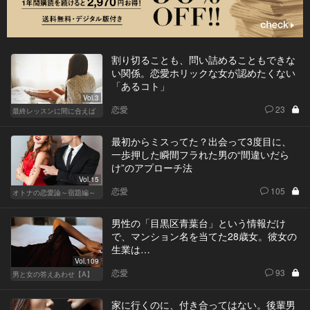
割り切ることも、問い詰めることもできな
い関係。恋愛ホリックな女が認めたくない
「あるコト」
Vol.3
恋愛
23
最終レッスンに間に合えば
最初からミスってた？出会って3度目に、
一歩押した瞬間フラれた男の“間違いだら
け”のアプローチ法
Vol.15
恋愛
105
オトナの恋愛論～宿題編～
男性の「目黒区青葉台」という情報だけ
で、マンション名を当てた28歳女。彼女の
生業は…
Vol.109
恋愛
93
男と女の答えあわせ【A】
家に行くのに、付き合ってはない。後輩男