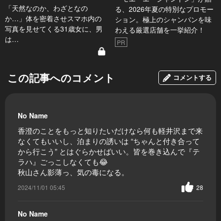
「天然なのか、わざとなの
る、2026年夏の特別なプロモー
か…」体を密着させスマホ内の
ション。極上のシャンパンを味
写真を見せてくる31歳女に、男
わえる厳選店舗を一挙紹介！
は…
PR
この記事へのコメント
コメントする
No Name
香澄のことをもっと知りたいだけなら何も軽井沢まで来
なくてもいいし、泊まりの誘いは “ちゃんと付き合って
から行こう” とはぐらかせばいい。皆を巻き込んで『テ
ラハ』ごっこしなくても😂
秋山さん影薄っ、気の毒になる。
2024/11/01 05:45
28
No Name