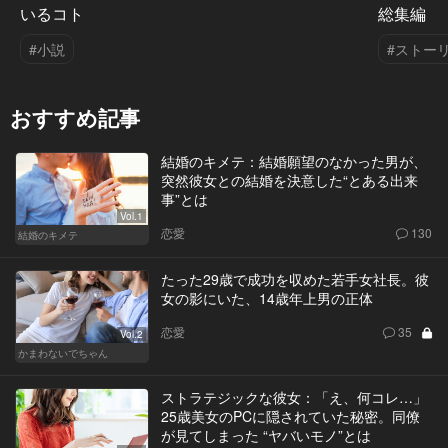
いるコト
総集編
#小説
#ストー
おすすめ記事
結婚のキメテ：結婚願望のなかった男が、
突然彼女との結婚を決意した“とある出来
事”とは
Vol.1
恋愛
130
結婚のキメテ
たった29歳で成功を収めた若手女社長。彼
女の影にいた、14歳年上男の正体
恋愛
35
Vol.2
かまわないでちゃん
ストラテジックな彼女：「え、何コレ…」
25歳美女のPCに隠されていた秘密。同僚
が見てしまった “ヤバいモノ”とは