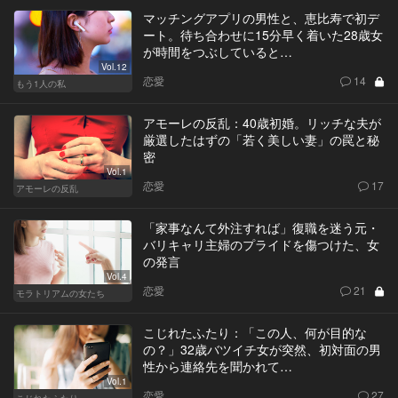
マッチングアプリの男性と、恵比寿で初デ
ート。待ち合わせに15分早く着いた28歳女
が時間をつぶしていると…
Vol.12
恋愛
14
もう1人の私
アモーレの反乱：40歳初婚。リッチな夫が
厳選したはずの「若く美しい妻」の罠と秘
密
Vol.1
恋愛
17
アモーレの反乱
「家事なんて外注すれば」復職を迷う元・
バリキャリ主婦のプライドを傷つけた、女
の発言
Vol.4
恋愛
21
モラトリアムの女たち
こじれたふたり：「この人、何が目的な
の？」32歳バツイチ女が突然、初対面の男
性から連絡先を聞かれて…
Vol.1
恋愛
27
こじれたふたり