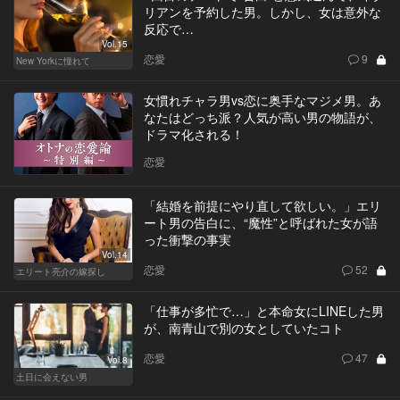
リアンを予約した男。しかし、女は意外な
反応で…
Vol.15
恋愛
9
New Yorkに憧れて
女慣れチャラ男vs恋に奥手なマジメ男。あ
なたはどっち派？人気が高い男の物語が、
ドラマ化される！
恋愛
「結婚を前提にやり直して欲しい。」エリ
ート男の告白に、“魔性”と呼ばれた女が語
った衝撃の事実
Vol.14
恋愛
52
エリート亮介の嫁探し
「仕事が多忙で…」と本命女にLINEした男
が、南青山で別の女としていたコト
恋愛
47
Vol.8
土日に会えない男