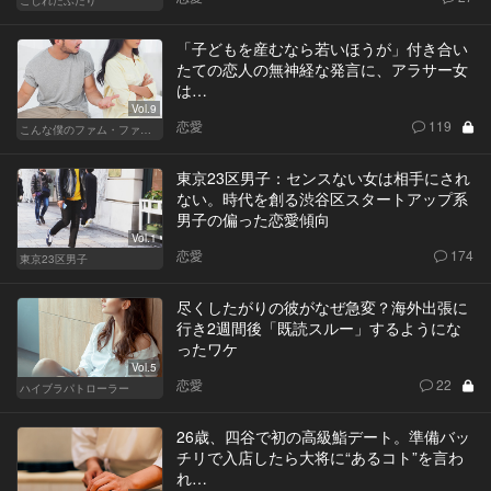
「子どもを産むなら若いほうが」付き合い
たての恋人の無神経な発言に、アラサー女
は…
Vol.9
恋愛
119
こんな僕のファム・ファタル
東京23区男子：センスない女は相手にされ
ない。時代を創る渋谷区スタートアップ系
男子の偏った恋愛傾向
Vol.1
恋愛
174
東京23区男子
尽くしたがりの彼がなぜ急変？海外出張に
行き2週間後「既読スルー」するようにな
ったワケ
Vol.5
恋愛
22
ハイブラパトローラー
26歳、四谷で初の高級鮨デート。準備バッ
チリで入店したら大将に“あるコト”を言わ
れ…