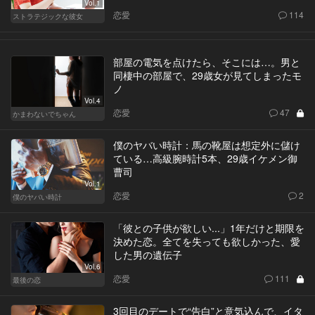
Vol.1
恋愛
114
ストラテジックな彼女
部屋の電気を点けたら、そこには…。男と
同棲中の部屋で、29歳女が見てしまったモ
ノ
Vol.4
恋愛
47
かまわないでちゃん
僕のヤバい時計：馬の靴屋は想定外に儲け
ている…高級腕時計5本、29歳イケメン御
曹司
Vol.1
恋愛
2
僕のヤバい時計
「彼との子供が欲しい...」1年だけと期限を
決めた恋。全てを失っても欲しかった、愛
した男の遺伝子
Vol.6
恋愛
111
最後の恋
3回目のデートで“告白”と意気込んで、イタ