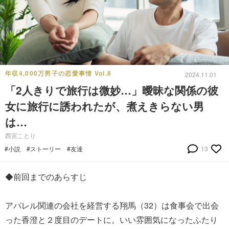
年収4,000万男子の恋愛事情 Vol.8
2024.11.01
「2人きりで旅行は微妙…」曖昧な関係の彼
女に旅行に誘われたが、煮えきらない男
は…
西宮ことり
#小説
#ストーリー
#友達
13
◆前回までのあらすじ
アパレル関連の会社を経営する翔馬（32）は食事会で出会
った香澄と２度目のデートに。いい雰囲気になったふたり