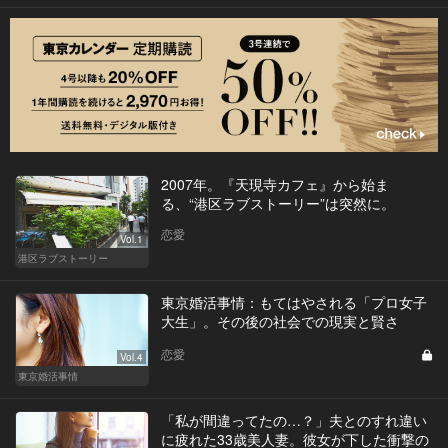
2007年。『天現寺カフェ』から始ま
る、“港区ラブストーリー”は突然に。
恋愛
Vol.1
港区ラブストーリー
東京婚活事情：もてはやされる「プロ女子
大生」。その後の社会での現実と賢さ
恋愛
Vol.4
東京婚活事情
「私が間違ってたの…？」夫とのすれ違い
に疲れた33歳美人妻。彼女が下した衝撃の