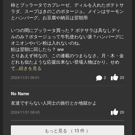
柿とブッラータでカプレーゼ、ディルを入れたポテトサ
ラダ、スープはきのこのポタージュ。メインはサーモン
とハンバーグ。お豆腐や納豆は翌朝用
いつの間にブッラータ買った？ ポテサラは具なしディ
ルのみ？ポタージュって牛乳使わない派？ハンバーグに
オニオンやパン粉は入れないのね。
鮭は翌朝に回したら？ ww
とりあえず何なの、この連載のつまらなさ。月・木・金
どれも似たような応援出来ない登場人物ばかり。せめ
て
...続きを見る
2024/11/01 06:01
2
23
No Name
友達ですらない人同士の旅行とか地獄かよ
2024/11/01 08:43
20
もっと見る （ 13 件 ）