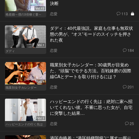
決断
Vol.13
恋愛
113
格差婚～僕の3倍稼ぐ妻～
ダディ：40代最強説。家庭も仕事も無双状
態の男が、“オス”モードのスイッチを押さ
れた夜
Vol.1
恋愛
184
ダディ
職業別女子カレンダー：30歳男が目覚め
た、“頭脳”でモテる方法。百戦錬磨の国際
線CAとデートを取り付けるには？
Vol.1
恋愛
201
職業別女子カレンダー
ハッピーエンドの行く先は：絶対に家へ招
いてくれない彼。不審に思った女が、自宅
に突撃した結果…
Vol.1
恋愛
25
ハッピーエンドの行く先は
港区内格差：“港区特権階級”に属す一握り