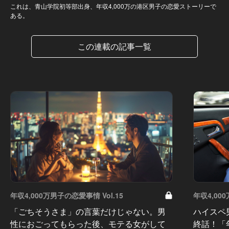
これは、青山学院初等部出身、年収4,000万の港区男子の恋愛ストーリーで
ある。
この連載の記事一覧
年収4,000万男子の恋愛事情 Vol.15
年収4,00
「ごちそうさま」の言葉だけじゃない。男
ハイスペ
性におごってもらった後、モテる女がして
終話！「