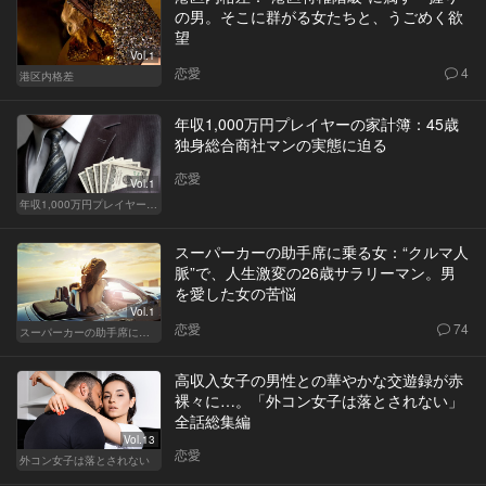
の男。そこに群がる女たちと、うごめく欲
望
Vol.1
恋愛
4
港区内格差
年収1,000万円プレイヤーの家計簿：45歳
独身総合商社マンの実態に迫る
恋愛
Vol.1
年収1,000万円プレイヤーの家計簿
スーパーカーの助手席に乗る女：“クルマ人
脈”で、人生激変の26歳サラリーマン。男
を愛した女の苦悩
Vol.1
恋愛
74
スーパーカーの助手席に乗る女
高収入女子の男性との華やかな交遊録が赤
裸々に…。「外コン女子は落とされない」
全話総集編
Vol.13
恋愛
外コン女子は落とされない