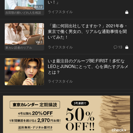
い！」
Vol.12
ライフスタイル
吉田類の酔いどれ人生相談
「週に何回出社してますか？」2021年春・
東京で働く男女の、リアルな通勤事情を聞
いてみた！
Vol.1
ライフスタイル
13
東カレ読者のリアル
いま最注目のグループBE:FIRST！多忙な
LEOとJUNONにとって、心を満たすグルメ
とは？
ライフスタイル