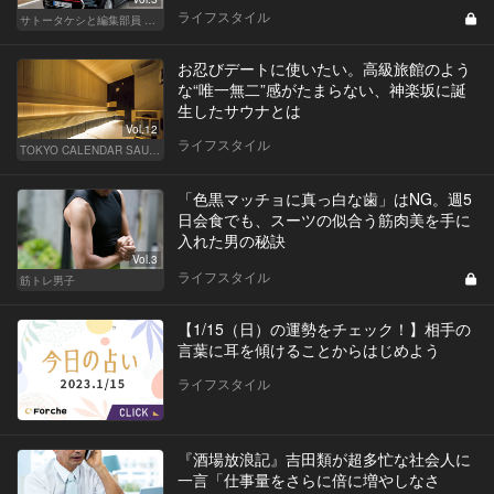
ライフスタイル
サトータケシと編集部員 船山の"CAR GENTSへの道"
お忍びデートに使いたい。高級旅館のよう
な“唯一無二”感がたまらない、神楽坂に誕
生したサウナとは
Vol.12
ライフスタイル
TOKYO CALENDAR SAUNA CLUB ― トウカレ サウナクラブ ―
「色黒マッチョに真っ白な歯」はNG。週5
日会食でも、スーツの似合う筋肉美を手に
入れた男の秘訣
Vol.3
ライフスタイル
筋トレ男子
【1/15（日）の運勢をチェック！】相手の
言葉に耳を傾けることからはじめよう
ライフスタイル
『酒場放浪記』吉田類が超多忙な社会人に
一言「仕事量をさらに倍に増やしなさ