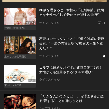
36歳を過ぎると...女性の「初婚年齢」婚姻
届を全件分析して分かった“厳しい現実”
ライフスタイル
24
Vol.169
World Trend News
恋愛コンサルタントとして働く26歳の銀座
美女。“一通の内容証明”が彼女の人生を変
えた！？
Vol.15
ライフスタイル
東京リアル女子図鑑
ゴルフに最適なおすすめ電気自動車6選！
女性からも注目される”クルマ選び”
ライフスタイル
Vol.4
東カレゴルフ道
「好きな人ができると…」長澤まさみが語
る“愛する”ことの難しさとは
ライフスタイル