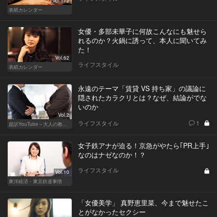
Vol.112
表紙カレンダー
女優・多部未華子に何故こんなにも魅せら
れるのか？火鍋に誘って、本人に聞いてみ
た！
Vol.62
ライフスタイル
表紙カレンダー
永遠のテーマ「賃貸 VS 持ち家」の議論に
隠されたカラクリとは？なぜ、結論がでな
いのか
Vol.2
ライフスタイル
1
超訳YouTube～大人の教養講座～
女子鉄アナが迫る！京急がやたら｢PR上手｣
なのはナゼなのか！？
ライフスタイル
Vol.10
東洋経済・東京鉄道事情
「女優美学」 真野恵里菜、今まで魅せたこ
とがなかったセクシー