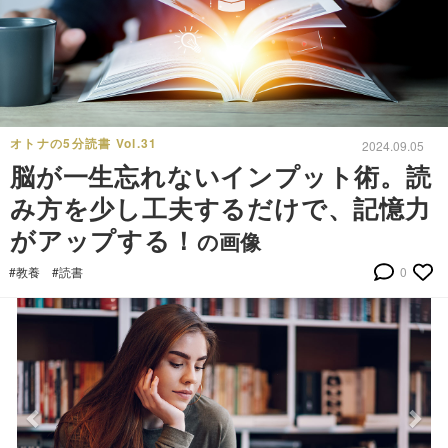
オトナの5分読書 Vol.31
2024.09.05
脳が一生忘れないインプット術。読
み方を少し工夫するだけで、記憶力
がアップする！
の画像
#教養
#読書
0