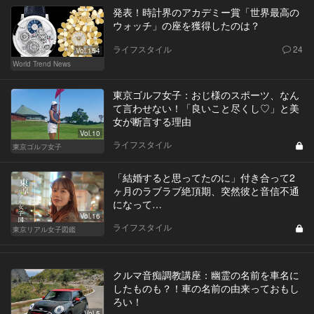
発表！時計界のアカデミー賞「世界最高の
ウォッチ」の座を獲得したのは？
ライフスタイル
24
Vol.154
World Trend News
東京ゴルフ女子：おじ様のスポーツ、なん
て言わせない！「良いこと尽くし♡」と美
女が断言する理由
Vol.10
ライフスタイル
東京ゴルフ女子
「結婚すると思ってたのに」付き合って2
ヶ月のラブラブ絶頂期、突然彼と音信不通
になって…
Vol.16
ライフスタイル
東京リアル女子図鑑
クルマ音痴調教講座：幽霊の名前を車名に
したものも？！車の名前の由来っておもし
ろい！
Vol.5