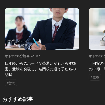
オトナの5分読書 Vol.37
オトナの5分
低年齢からのハードな塾通いがもたらす弊
「円安の
害。受験を突破し、名門校に通う子たちの
の85歳
悲鳴
#教養
#教養
おすすめ記事