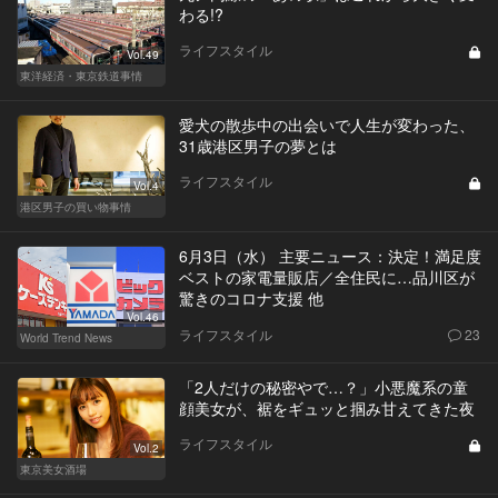
わる!?
ライフスタイル
Vol.49
東洋経済・東京鉄道事情
愛犬の散歩中の出会いで人生が変わった、
31歳港区男子の夢とは
ライフスタイル
Vol.4
港区男子の買い物事情
6月3日（水） 主要ニュース：決定！満足度
ベストの家電量販店／全住民に…品川区が
驚きのコロナ支援 他
Vol.46
ライフスタイル
23
World Trend News
「2人だけの秘密やで…？」小悪魔系の童
顔美女が、裾をギュッと掴み甘えてきた夜
ライフスタイル
Vol.2
東京美女酒場