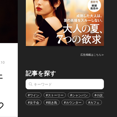
広告掲載はこちら≫
.10
記事を探す
ェ
#ワイン
#ストーリー
#シャンパン
#小説
#家
#女子会
#焼き鳥
#カウンター
#カフェ
#イベ