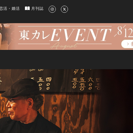
新のグルメ、洗練されたライフスタイル情報
恋活・婚活
月刊誌