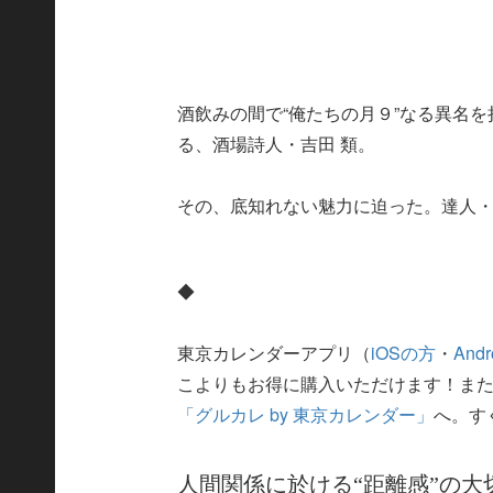
酒飲みの間で“俺たちの月９”なる異名
る、酒場詩人・吉田 類。
その、底知れない魅力に迫った。達人
◆
東京カレンダーアプリ（
iOSの方
・
And
こよりもお得に購入いただけます！ま
「グルカレ by 東京カレンダー」
へ。す
人間関係に於ける“距離感”の