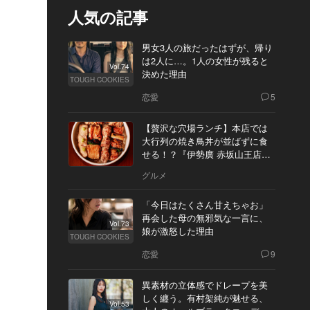
人気の記事
男女3人の旅だったはずが、帰り
は2人に…。1人の女性が残ると
Vol.74
決めた理由
TOUGH COOKIES
恋愛
5
【贅沢な穴場ランチ】本店では
大行列の焼き鳥丼が並ばずに食
せる！？『伊勢廣 赤坂山王店』
へ
グルメ
「今日はたくさん甘えちゃお」
再会した母の無邪気な一言に、
Vol.73
娘が激怒した理由
TOUGH COOKIES
恋愛
9
異素材の立体感でドレープを美
しく纏う。有村架純が魅せる、
Vol.53