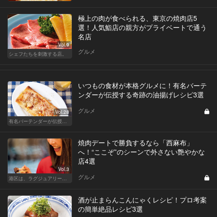
極上の肉が食べられる、東京の焼肉店5
選！人気鮨店の親方がプライベートで通う
名店
Vol.9
グルメ
シェフたちを刺激する店。
いつもの食材が本格グルメに！有名バーテ
ンダーが伝授する奇跡の油揚げレシピ3選
グルメ
Vol.28
有名バーテンダーが伝授する簡単つまみレシピ
焼肉デートで勝負するなら「西麻布」
へ！“ここぞ”のシーンで外さない艶やかな
店4選
Vol.3
グルメ
港区は、ラグジュアリーな焼肉デートにおすすめ
酒が止まらんこんにゃくレシピ！プロ考案
の簡単絶品レシピ3選