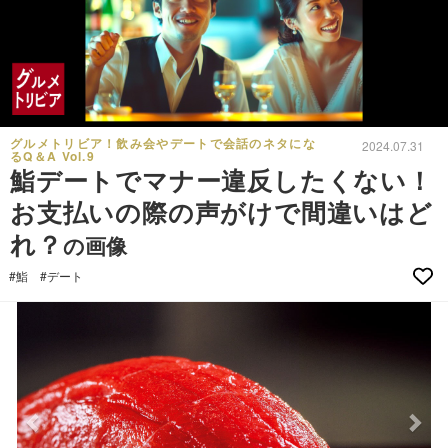
グルメトリビア！飲み会やデートで会話のネタにな
2024.07.31
るQ＆A Vol.9
鮨デートでマナー違反したくない！
お支払いの際の声がけで間違いはど
れ？
の画像
#鮨
#デート