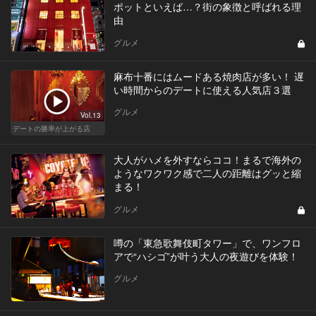
ポットといえば…？街の象徴と呼ばれる理
由
グルメ
麻布十番にはムードある焼肉店が多い！ 遅
い時間からのデートに使える人気店３選
グルメ
Vol.13
デートの勝率が上がる店
大人がハメを外すならココ！まるで海外の
ようなワクワク感で二人の距離はグッと縮
まる！
グルメ
噂の「東急歌舞伎町タワー」で、ワンフロ
アで“ハシゴ”が叶う大人の夜遊びを体験！
グルメ