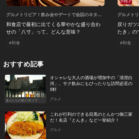
グルメトリビア！飲み会やデートで会話のネタに
グルメト
なるQ＆A Vol.16
なるQ＆A V
和食店で最初に出てくる華やかな盛り合わ
戻りガツ
せの「八寸」って、どんな意味？
たき」の
#和食
#和食
おすすめ記事
オシャレな大人の酒場が増加中の「清澄白
河」。サク飲みにもぴったりな訪問必至の
5軒
Vol.10
グルメ
達人たちの夜の“街ブラ”
これが行列のできる目黒のとんかつ御三家
だ！名店『とんき』など一挙紹介！
グルメ