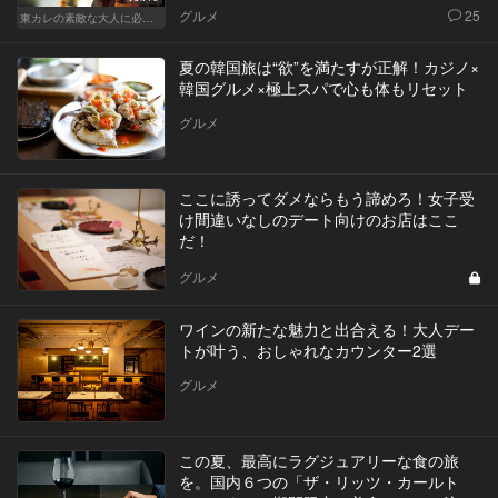
グルメ
25
東カレの素敵な大人に必要なこと
夏の韓国旅は“欲”を満たすが正解！カジノ×
韓国グルメ×極上スパで心も体もリセット
グルメ
ここに誘ってダメならもう諦めろ！女子受
け間違いなしのデート向けのお店はここ
だ！
グルメ
ワインの新たな魅力と出合える！大人デー
トが叶う、おしゃれなカウンター2選
グルメ
この夏、最高にラグジュアリーな食の旅
を。国内６つの「ザ・リッツ・カールト