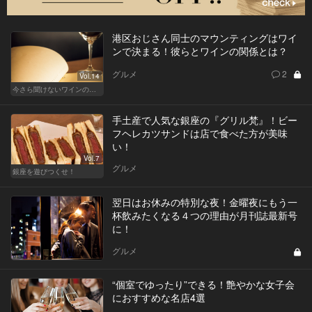
港区おじさん同士のマウンティングはワイ
ンで決まる！彼らとワインの関係とは？
グルメ
2
Vol.14
今さら聞けないワインの基礎知識
手土産で人気な銀座の『グリル梵』！ビー
フヘレカツサンドは店で食べた方が美味
い！
Vol.7
グルメ
銀座を遊びつくせ！
翌日はお休みの特別な夜！金曜夜にもう一
杯飲みたくなる４つの理由が月刊誌最新号
に！
グルメ
“個室でゆったり”できる！艶やかな女子会
におすすめな名店4選