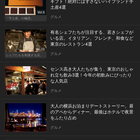
ギフト！絶対にはずさないハイブランド手
土産4選
Vol.5
グルメ
「手土産」の極意。
有名シェフたちが注目する、若きシェフが
いる店。イタリアン、フレンチ、和食など
東京のレストラン4選
Vol.10
グルメ
シェフたちを刺激する店。
センス高き大人たちが集う、東京のおしゃ
れ立ち飲み3選！今年の初飲みにぴったり
な人気店
グルメ
大人の横浜お泊まりデートストーリー。昼
のアペからディナー、最後はホテルで夜景
をふたり占め
グルメ