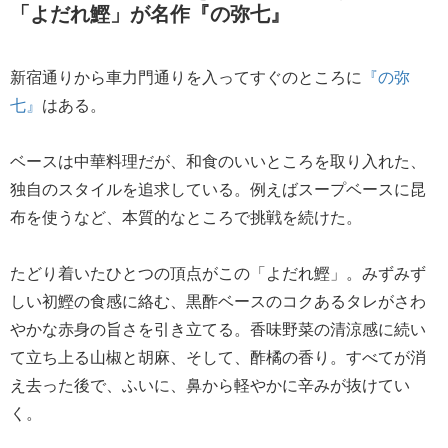
「よだれ鰹」が名作『の弥七』
新宿通りから車力門通りを入ってすぐのところに
『の弥
七』
はある。
ベースは中華料理だが、和食のいいところを取り入れた、
独自のスタイルを追求している。例えばスープベースに昆
布を使うなど、本質的なところで挑戦を続けた。
たどり着いたひとつの頂点がこの「よだれ鰹」。みずみず
しい初鰹の食感に絡む、黒酢ベースのコクあるタレがさわ
やかな赤身の旨さを引き立てる。香味野菜の清涼感に続い
て立ち上る山椒と胡麻、そして、酢橘の香り。すべてが消
え去った後で、ふいに、鼻から軽やかに辛みが抜けてい
く。