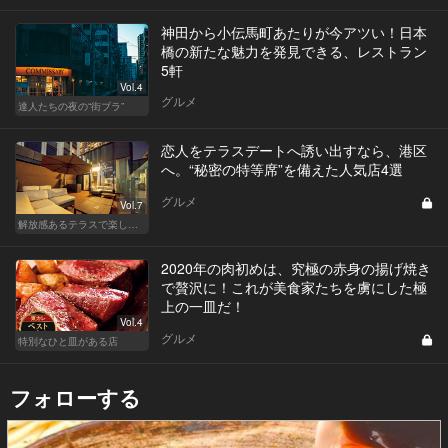
神田から小伝馬町あたりが今アツい！日本
橋の新たな魅力を発見できる、レストラン
5軒
Vol.4
グルメ
達人たちの夜の“街ブラ”
恋人をテラスデートへ誘い出すなら、港区
へ。“秘密の特等席”を備えた人気店4選
グルメ
Vol.7
解放感あるテラスで楽しく飲める東京の人気店
2020年の肉初めは、究極の赤身の揚げ焼き
で贅沢に！これが美食家たちを虜にした極
上の一皿だ！
Vol.4
グルメ
特別なひと皿がある店
フォローする