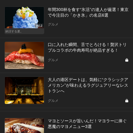
年間300杯を食す“氷活”の達人が厳選！東京
で今注目の「かき氷」の名店6選
グルメ
Vol.2
納涼する夏。
口に入れた瞬間、舌でとろける！贅沢トリ
プルコラボの牛肉寿司が絶品すぎる！
グルメ
大人の港区デートは、気軽に“クラシックア
メリカン”が味わえるラグジュアリーなレス
トランへ
グルメ
マヨとソースが旨いんだ！マヨラーに捧ぐ
悪魔のマヨメニュー3選