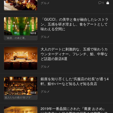
グルメ
1
「GUCCI」の美学と食が融合したレストラ
ン。五感を研ぎ澄まし、食をアートとして
味わえる空間に
Vol.6
グルメ
「銀座」の表と裏。
大人のデートに刺激的な、五感で味わうカ
ウンターディナー。フレンチ、鮨、中華な
ど話題の新店6選
グルメ
銀座を知り尽くした“呉服店の社長”が通う4
軒。鮨やバーなど知る人ぞ知る良店
グルメ
Vol.9
達人たちの夜の“街ブラ”
2019年一番贔屓にされた『蕎麦 おさめ』