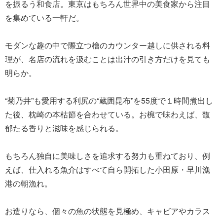
を振るう和食店。東京はもちろん世界中の美食家から注目
を集めている一軒だ。
モダンな趣の中で際立つ檜のカウンター越しに供される料
理が、名店の流れを汲むことは出汁の引き方だけを見ても
明らか。
“菊乃井”も愛用する利尻の“蔵囲昆布”を55度で１時間煮出し
た後、枕崎の本枯節を合わせている。お椀で味わえば、馥
郁たる香りと滋味を感じられる。
もちろん独自に美味しさを追求する努力も重ねており、例
えば、仕入れる魚介はすべて自ら開拓した小田原・早川漁
港の朝漁れ。
お造りなら、個々の魚の状態を見極め、キャビアやカラス