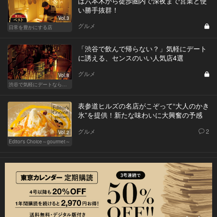
は六本木から徒歩圏内で深夜まで営業と使
い勝手抜群！
Vol.3
グルメ
日常を豊かにする店
「渋谷で飲んで帰らない？」気軽にデート
に誘える、センスのいい人気店4選
グルメ
Vol.8
渋谷で気軽にデートならここ！ディナーにおすすめのセンスが良い人気店
表参道ヒルズの名店がこぞって“大人のかき
氷”を提供！新たな味わいに大興奮の予感
グルメ
2
Vol.2
Editor's Choice～gourmet～