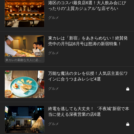
港区のコスパ最良店6選！大人飲み会にぴ
ったりの“上質カジュアル”な店ぞろい
グルメ
東カレは「新宿」をあきらめない！絶賛発
売中の月刊誌6月号は怒涛の新宿特集！
グルメ
Vol.1
東カレの素敵な大人に必要なこと
万能な魔法のタレを伝授！人気店主直伝ワ
インに合うつまみレシピ4選
グルメ
終電を逃しても大丈夫！゛不夜城”新宿で本
当に使える深夜営業の店6選
グルメ