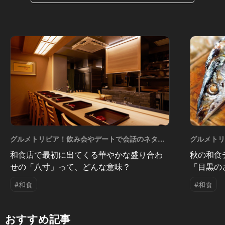
グルメトリビア！飲み会やデートで会話のネタに
グルメト
なるQ＆A Vol.16
なるQ＆A V
和食店で最初に出てくる華やかな盛り合わ
秋の和食
せの「八寸」って、どんな意味？
「目黒の
#和食
#和食
おすすめ記事