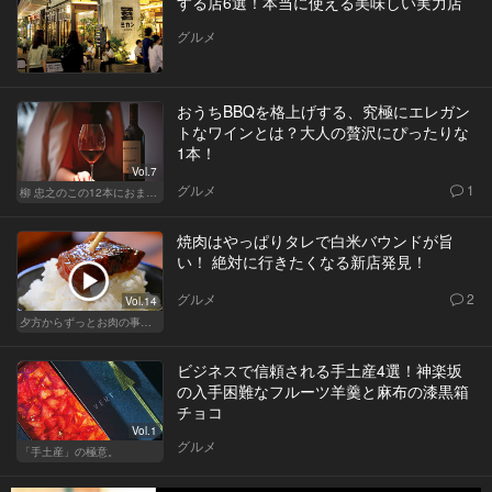
する店6選！本当に使える美味しい実力店
グルメ
おうちBBQを格上げする、究極にエレガン
トなワインとは？大人の贅沢にぴったりな
1本！
Vol.7
グルメ
1
柳 忠之のこの12本におまかせ
焼肉はやっぱりタレで白米バウンドが旨
い！ 絶対に行きたくなる新店発見！
グルメ
2
Vol.14
夕方からずっとお肉の事を考えてる貴方へ
ビジネスで信頼される手土産4選！神楽坂
の入手困難なフルーツ羊羹と麻布の漆黒箱
チョコ
Vol.1
グルメ
「手土産」の極意。