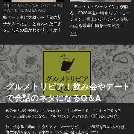
グルメトリビア！飲み会やデートで会
「モエ・エ・シャンドン」が贈
話のネタになるQ＆A Vol.6
る、2026年夏の特別なプロモー
鮨デート中に大将から「旬の新
ション。極上のシャンパンを味
子が入ったよ」と言われたアナ
わえる厳選店舗を一挙紹介！
タ。なんの魚かわかりますか？
PR
グルメトリビア！飲み会やデート
で会話のネタになるQ＆A
飲み会の場や美味しいもの好きな相手とのデートで、「これって知って
る？」と話のネタになる、グルメなら知っておきたい豆知識をご紹介。
鮨、焼き鳥、焼肉、イタリアン、マナーなど…。この連載を読んでいけば、
食の知識が広がり、食事のシーンで話が盛り上がるはず！