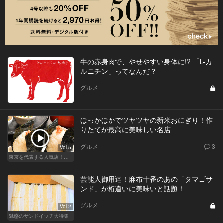
牛の赤身肉で、やせやすい身体に!? 「L-カ
ルニチン」ってなんだ？
グルメ
ほっかほかでツヤツヤの新米おにぎり！作
りたてが最高に美味しい名店
グルメ
3
Vol.5
東京を代表する人気店！ほかほか絶品おにぎり
芸能人御用達！麻布十番のあの「タマゴサ
ンド」が桁違いに美味いと話題！
グルメ
Vol.2
魅惑のサンドイッチ大特集