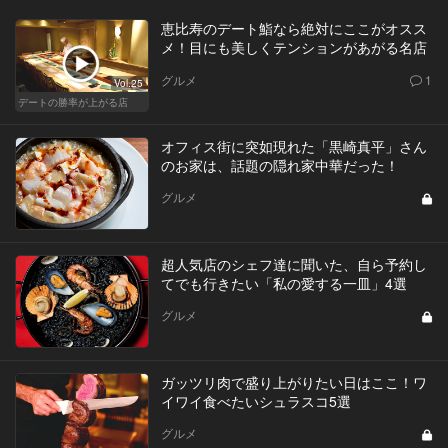
恵比寿のデート鮨なら絶対にここがオスス
メ！目にも美しくテンションがあがる名店
グルメ
1
Vol.25
デートの勝率が上がる店
オフィス街に突如現れた「黒崎真平」さん
のお家は、話題の隠れ家中華だった！
グルメ
超人気店のシェフ達に聞いた、自ら予約し
てでも行きたい「私の愛する一皿」4選
グルメ
ガッツリ肉で盛り上がりたい日はここ！ワ
イワイ食べたいシュラスコ5選
グルメ