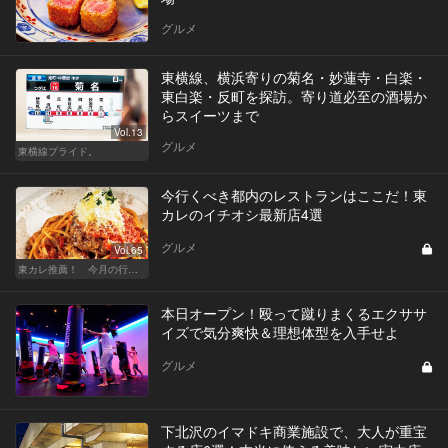
グルメ
東横線、横浜寄りの菊名・妙蓮寺・白楽・
東白楽・反町を探訪。寄り道必至の酒場か
らスイーツまで
Vol.13
グルメ
東横線プライド。
今行くべき都内のレストランはここだ！東
カレのイチオシ最新店4選
グルメ
Vol.65
東カレ推薦！ 今月の行くべき店
​本日オープン！殴って蹴りまくるエクササ
イズで気分爽快＆理想体型を入手せよ
グルメ
下北沢のイマドキ商業施設で、大人が重宝