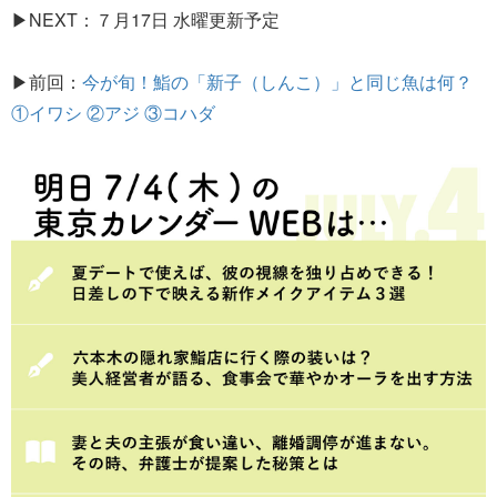
▶NEXT：７月17日 水曜更新予定
▶前回：
今が旬！鮨の「新子（しんこ）」と同じ魚は何？
①イワシ ②アジ ③コハダ