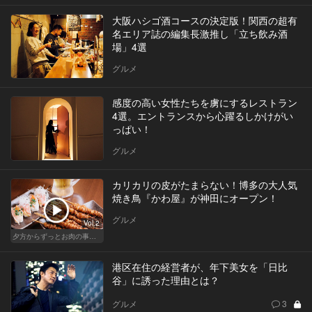
大阪ハシゴ酒コースの決定版！関西の超有
名エリア誌の編集長激推し「立ち飲み酒
場」4選
グルメ
感度の高い女性たちを虜にするレストラン
4選。エントランスから心躍るしかけがい
っぱい！
グルメ
カリカリの皮がたまらない！博多の大人気
焼き鳥『かわ屋』が神田にオープン！
グルメ
Vol.2
夕方からずっとお肉の事を考えてる貴方へ
港区在住の経営者が、年下美女を「日比
谷」に誘った理由とは？
グルメ
3