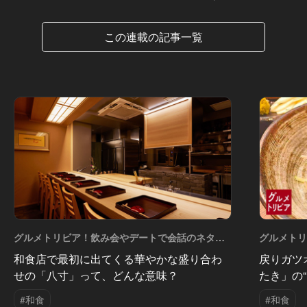
この連載の記事一覧
グルメトリビア！飲み会やデートで会話のネタに
グルメト
なるQ＆A Vol.16
なるQ＆A V
和食店で最初に出てくる華やかな盛り合わ
戻りガツ
せの「八寸」って、どんな意味？
たき」の
#和食
#和食