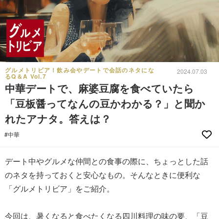
グルメトリビア！飲み会やデートで会話のネタにな
2024.07.03
るQ＆A Vol.7
中華デートで、麻婆豆腐を食べていたら
「豆板醤ってなんの豆かわかる？」と聞か
れたアナタ。答えは？
#中華
デート中やグルメな仲間との食事の際に、ちょっとした話
のネタを持っておくと安心なもの。そんなときに便利な
「グルメトリビア」をご紹介。
今回は、暑くなると食べたくなる四川料理の味の要、「豆