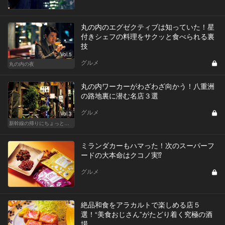
丸の内のエグゼクティブは知っていた！星
付きシェフの料理をサクッと食べられる裏
技
Vol.5
グルメ
丸の内の夜
丸の内ワーカーがわざわざ向かう！八重洲
の路地裏に潜む名店３選
グルメ
Vol.3
新幹線の帰りにちょっと１杯！東京駅、品川からアクセスがいい人気店
ミランダカーもハマった！次のスーパーフ
ードの大本命はクコノ実⁉︎
グルメ
絶品和食をアラカルトで楽しめる店５
選！“美食おじさん”がたどり着く究極の酒
場