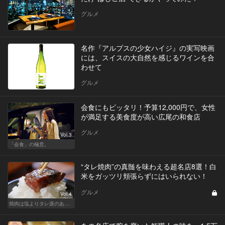
グルメ
名作『アルプスの少女ハイジ』の実写映画
には、スイスの大自然を感じるワインを合
わせて
グルメ
会食にもピッタリ！予算12,000円で、女性
が満足する美食度が高い広尾の和食店
グルメ
Vol.3
「会食」の極意。
“タレ焼肉”の真髄を味わえる超名店8選！白
米をガッツリ頬張らずにはいられない！
グルメ
Vol.4
焼肉は塩よりタレ派のあなたへ！白米が欲しくなる！