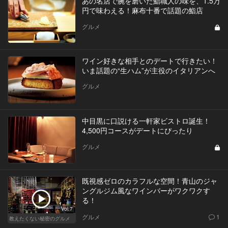
あの名店で腕を磨いた鮨職人の味を、1.5万
円で味わえる！麻布十番で話題の鮨店
グルメ
ワイン好きな相手とのデートで行きたい！
いま話題の“生ハム”が主役のイタリアンへ
グルメ
中目黒に口説ける一軒家ビストロ誕生！
4,500円コースがデートにぴったり
グルメ
既視感ゼロのカラフルな空間！青山のジャ
ングルジム風なワインバーがワクワクす
る！
Vol.7
グルメ
1
教えたくない秘密のグルメ