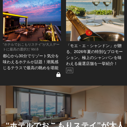
“ホテルでおこもりステイ”が大人デー
「モエ・エ・シャンドン」が贈
トに最高の選択だ Vol.6
る、2026年夏の特別なプロモー
都心から30分でリゾート気分を
ション。極上のシャンパンを味
味わえるホテルが話題！潮風感
わえる厳選店舗を一挙紹介！
じるテラスで最高の眺めを堪能
PR
“ホテルでおこもりステイ”が大人