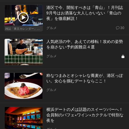
港区で今、開拓すべきは「青山」！月刊誌
9月号はお洒落な大人しかいない「青山の
夜」を徹底解説！
Vol.16
グルメ
30
雑誌「東京カレンダー」特集
人気絶頂の中、あえての移転！攻めの姿勢
を崩さない予約困難店４選
グルメ
粋なつまみとオシャレな蕎麦が、港区っぽ
い。女心を掴むデートならここ！
グルメ
横浜デートの〆は話題のスイーツバーへ！
会員制のパフェ×ワイン×カクテルで特別な
夜を
グルメ