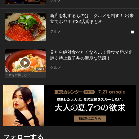
新店を制するものは、グルメを制す！ 出来
立てホヤホヤ22店総まとめ
グルメ
見たら絶対食べたくなる…！極ウマ卵が光
輝く特上親子丼の濃厚な誘惑！
グルメ
Vol.1
白米を我慢しない
フォローする