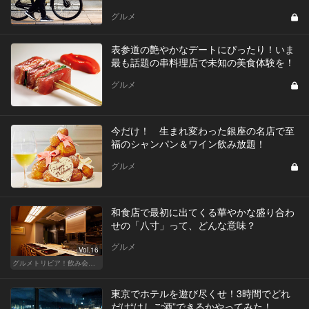
グルメ
表参道の艶やかなデートにぴったり！いま
最も話題の串料理店で未知の美食体験を！
グルメ
今だけ！ 生まれ変わった銀座の名店で至
福のシャンパン＆ワイン飲み放題！
グルメ
和食店で最初に出てくる華やかな盛り合わ
せの「八寸」って、どんな意味？
グルメ
Vol.16
グルメトリビア！飲み会やデートで会話のネタになるQ＆A
東京でホテルを遊び尽くせ！3時間でどれ
だけ“はしご酒”できるかやってみた！