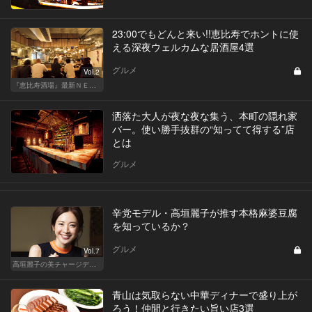
23:00でもどんと来い!!恵比寿でホントに使
える深夜ウェルカムな居酒屋4選
グルメ
Vol.2
『恵比寿酒場』最新ＮＥＷＳ！
洒落た大人が夜な夜な集う、本町の隠れ家
バー。使い勝手抜群の“知ってて得する”店
とは
グルメ
辛党モデル・高垣麗子が推す本格麻婆豆腐
を知っているか？
グルメ
Vol.7
高垣麗子の美チャージディナー
青山は気取らない中華ディナーで盛り上が
ろう！仲間と行きたい旨い店3選