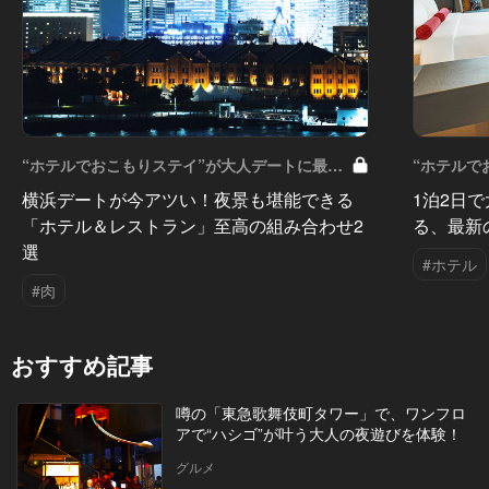
“ホテルでおこもりステイ”が大人デートに最高
“ホテルで
の選択だ Vol.9
の選択だ Vo
横浜デートが今アツい！夜景も堪能できる
1泊2日
「ホテル＆レストラン」至高の組み合わせ2
る、最新
選
#ホテル
#肉
おすすめ記事
噂の「東急歌舞伎町タワー」で、ワンフロ
アで“ハシゴ”が叶う大人の夜遊びを体験！
グルメ