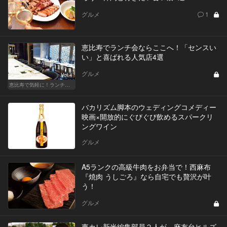
グルメ
1
恵比寿でランチ会ならここへ！「センスい
い」と喜ばれる人気店4選
グルメ
Vol.4
恵比寿で気軽に！ランチデート
バカリズム脚本のウェディングコメディー
映画×開放的にぐびぐび飲めるスパークリ
ングワイン
グルメ
A5ランクの高級牛肉をお弁当で！西麻布
『焼肉 うしごろ』なら自宅でも贅沢が叶
う！
グルメ
東カレ新米編集部員２人が、麻布台ヒルズ