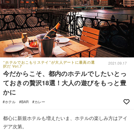
“ホテルでおこもりステイ”が大人デートに最高の選
2021.09.17
択だ Vol.7
今だからこそ、都内のホテルでしたいとっ
ておきの贅沢18選！大人の遊びをもっと豊
かに
#ホテル
#BAR
#カレー
都心に新規ホテルも増えたいま、ホテルの楽しみ方はアイ
デア次第。