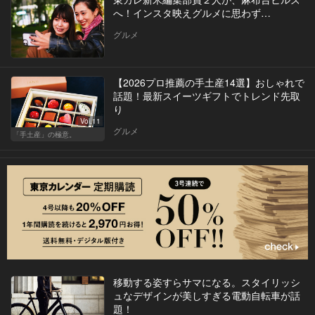
へ！インスタ映えグルメに思わず…
グルメ
【2026プロ推薦の手土産14選】おしゃれで
話題！最新スイーツギフトでトレンド先取
り
Vol.11
グルメ
「手土産」の極意。
移動する姿すらサマになる。スタイリッシ
ュなデザインが美しすぎる電動自転車が話
題！