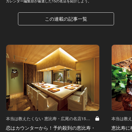
カレンダー編集部が厳選した15の名店を紹介しよう。
この連載の記事一覧
本当は教えたくない 恵比寿・広尾の名店15
本当は教え
Vol.4
Vol.2
恋はカウンターから！予約殺到の恵比寿・
恵比寿に