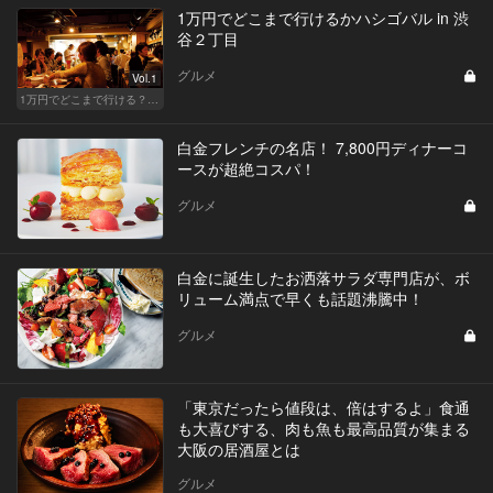
1万円でどこまで行けるかハシゴバル in 渋
谷２丁目
グルメ
Vol.1
1万円でどこまで行ける？渋谷・新富町・西荻窪・神楽坂でハシゴバル
白金フレンチの名店！ 7,800円ディナーコ
ースが超絶コスパ！
グルメ
白金に誕生したお洒落サラダ専門店が、ボ
リューム満点で早くも話題沸騰中！
グルメ
「東京だったら値段は、倍はするよ」食通
も大喜びする、肉も魚も最高品質が集まる
大阪の居酒屋とは
グルメ