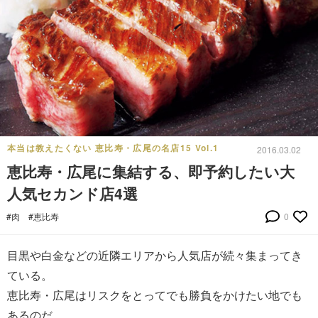
本当は教えたくない 恵比寿・広尾の名店15 Vol.1
2016.03.02
恵比寿・広尾に集結する、即予約したい大
人気セカンド店4選
#肉
#恵比寿
0
目黒や白金などの近隣エリアから人気店が続々集まってき
ている。
恵比寿・広尾はリスクをとってでも勝負をかけたい地でも
あるのだ。