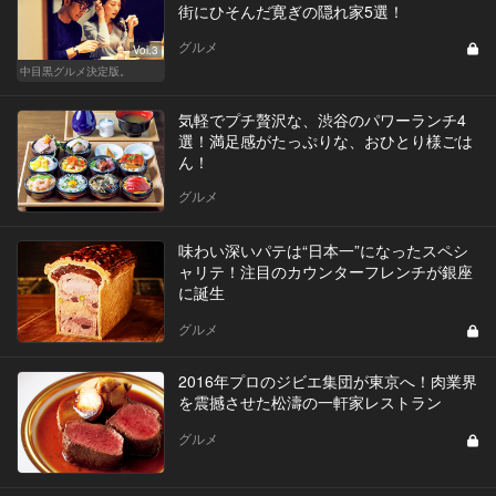
街にひそんだ寛ぎの隠れ家5選！
グルメ
Vol.3
中目黒グルメ決定版。
気軽でプチ贅沢な、渋谷のパワーランチ4
選！満足感がたっぷりな、おひとり様ごは
ん！
グルメ
味わい深いパテは“日本一”になったスペシ
ャリテ！注目のカウンターフレンチが銀座
に誕生
グルメ
2016年プロのジビエ集団が東京へ！肉業界
を震撼させた松濤の一軒家レストラン
グルメ