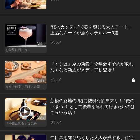
“桜のカクテル”で春を感じる大人デート！
上品なムードが漂うホテルバー5選
グルメ
Vol.2
お花見に行こう！
『すし匠』系の新鋭！今年必ず予約が取れ
なくなる新店がメディア初登場！
グルメ
Vol.1
東京で確実に美味い寿司はここだ！
新橋の路地の2階に抜群な割烹アリ！ “俺の
いきつけ”として後輩を連れて行きたいのは
こういう店！
Vol.7
グルメ
「今日は和食」な気分
中目黒を知り尽くした大人が愛する、住宅