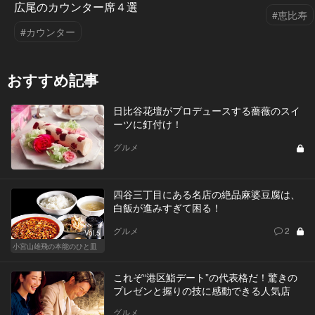
広尾のカウンター席４選
#恵比寿
#カウンター
おすすめ記事
日比谷花壇がプロデュースする薔薇のスイ
ーツに釘付け！
グルメ
四谷三丁目にある名店の絶品麻婆豆腐は、
白飯が進みすぎて困る！
グルメ
2
Vol.5
小宮山雄飛の本能のひと皿
これぞ“港区鮨デート”の代表格だ！驚きの
プレゼンと握りの技に感動できる人気店
グルメ