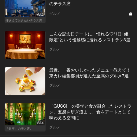
のテラス席
グルメ
Vol.2
押さえておきたいテラス席
こんな記念日デートに、憧れる♡“1日1組
限定”という優越感に浸れるレストラン3選
グルメ
最近、一番おいしかったメニュー教えて！
東カレ編集部員が選んだ至高のグルメ7選
グルメ
「GUCCI」の美学と食が融合したレストラ
ン。五感を研ぎ澄まし、食をアートとして
味わえる空間に
Vol.6
グルメ
「銀座」の表と裏。