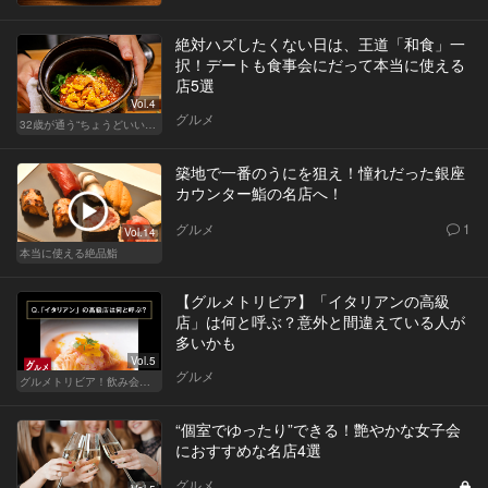
絶対ハズしたくない日は、王道「和食」一
択！デートも食事会にだって本当に使える
店5選
Vol.4
グルメ
32歳が通う“ちょうどいい”価格の店
築地で一番のうにを狙え！憧れだった銀座
カウンター鮨の名店へ！
グルメ
1
Vol.14
本当に使える絶品鮨
【グルメトリビア】「イタリアンの高級
店」は何と呼ぶ？意外と間違えている人が
多いかも
Vol.5
グルメ
グルメトリビア！飲み会やデートで会話のネタになるQ＆A
“個室でゆったり”できる！艶やかな女子会
におすすめな名店4選
グルメ