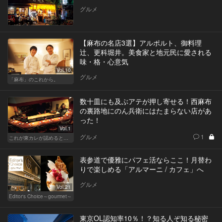
グルメ
【麻布の名店3選】アルポルト、御料理
辻、更科堀井。美食家と地元民に愛される
味・格・心意気
Vol.10
グルメ
「麻布」のこれから。
数十皿にも及ぶアテが押し寄せる！西麻布
の裏路地にのん兵衛にはたまらない店があ
った！
Vol.1
グルメ
1
これが東カレが認めるとっておきの和食店
表参道で優雅にパフェ活ならここ！月替わ
りで楽しめる「アルマーニ / カフェ」へ
グルメ
Vol.21
Editor's Choice～gourmet～
東京OL認知率10％！？知る人ぞ知る秘密