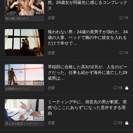
然。29歳女が同級生に感じるコンプレック
ス
Vol.1
恋愛
19
春の風に吹かれて
報われない男：24歳の美男子が溺れた、34
歳の人妻。ベッドで腕の中に彼女を入れる
だけで幸せで…
恋愛
10
早稲田に合格した高3の2月が、人生のピー
クだった。仕事も続かず海外に逃亡した29
歳男は…
Vol.11
恋愛
18
お姫様のリベンジ
ミーティング中に、得意先の男が豹変。突
然“心ここにあらず”になった意外すぎる理
由
Vol.29
恋愛
33
男と女の東京ミステリー