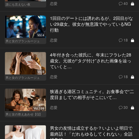
恋愛
40
誰にも言えない夜
1回目のデートには誘われるが、2回目がな
い29歳女。彼女が無意識でやっているNG
行動
Vol.4
恋愛
18
男と女のブランルージュ
4年付き合った彼氏に、年末にフラレた28
歳女。元彼が“タグ付け”された画像を辿っ
ていくと…
Vol.9
恋愛
18
男と女のブランルージュ
狭過ぎる港区コミュニティ。お食事会で“二
度目まして”の相手がそこにいて…
恋愛
30
Vol.199
男と女の答えあわせ【Q】
男女の友情は成立するか？いよいよ明日で
最終話！「だれもゆるしてくれない」全話