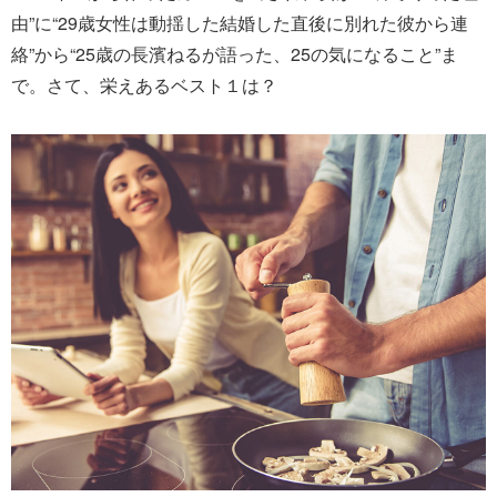
由”に“29歳女性は動揺した結婚した直後に別れた彼から連
絡”から“25歳の長濱ねるが語った、25の気になること”ま
で。さて、栄えあるベスト１は？