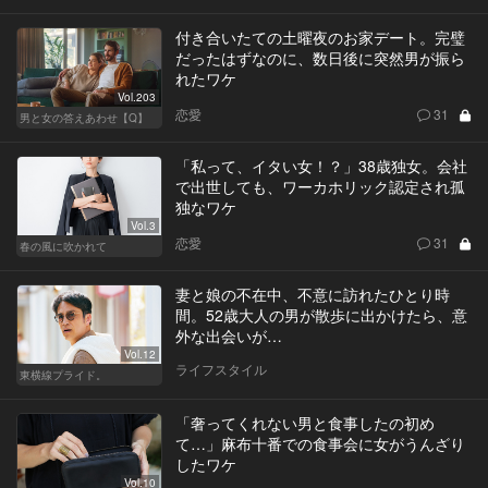
付き合いたての土曜夜のお家デート。完璧
だったはずなのに、数日後に突然男が振ら
れたワケ
Vol.203
恋愛
31
男と女の答えあわせ【Q】
「私って、イタい女！？」38歳独女。会社
で出世しても、ワーカホリック認定され孤
独なワケ
Vol.3
恋愛
31
春の風に吹かれて
妻と娘の不在中、不意に訪れたひとり時
間。52歳大人の男が散歩に出かけたら、意
外な出会いが…
Vol.12
ライフスタイル
東横線プライド。
「奢ってくれない男と食事したの初め
て…」麻布十番での食事会に女がうんざり
したワケ
Vol.10