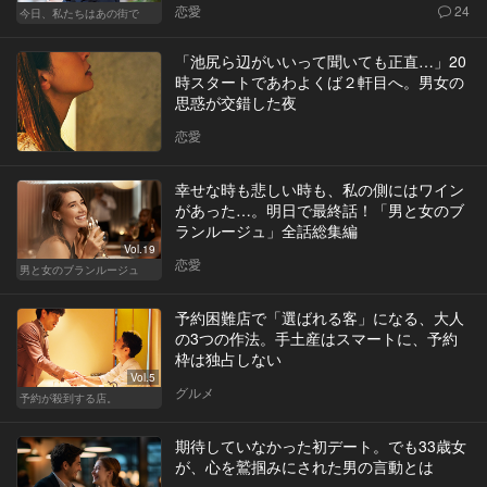
恋愛
24
今日、私たちはあの街で
「池尻ら辺がいいって聞いても正直…」20
時スタートであわよくば２軒目へ。男女の
思惑が交錯した夜
恋愛
幸せな時も悲しい時も、私の側にはワイン
があった…。明日で最終話！「男と女のブ
ランルージュ」全話総集編
Vol.19
恋愛
男と女のブランルージュ
予約困難店で「選ばれる客」になる、大人
の3つの作法。手土産はスマートに、予約
枠は独占しない
Vol.5
グルメ
予約が殺到する店。
期待していなかった初デート。でも33歳女
が、心を鷲掴みにされた男の言動とは