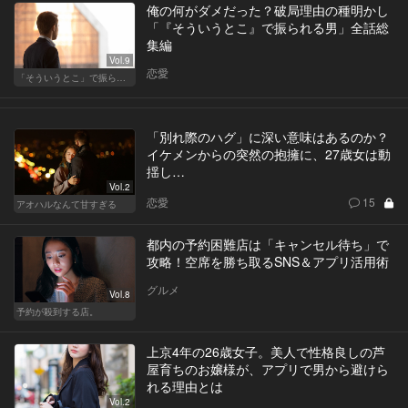
俺の何がダメだった？破局理由の種明かし
「『そういうとこ』で振られる男」全話総
集編
Vol.9
恋愛
「そういうとこ」で振られる男
「別れ際のハグ」に深い意味はあるのか？
イケメンからの突然の抱擁に、27歳女は動
揺し…
Vol.2
恋愛
15
アオハルなんて甘すぎる
都内の予約困難店は「キャンセル待ち」で
攻略！空席を勝ち取るSNS＆アプリ活用術
グルメ
Vol.8
予約が殺到する店。
上京4年の26歳女子。美人で性格良しの芦
屋育ちのお嬢様が、アプリで男から避けら
れる理由とは
Vol.2