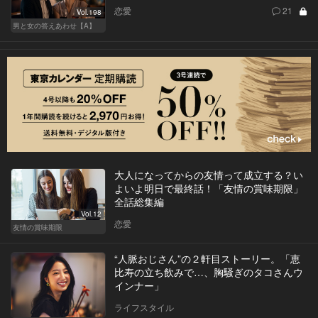
恋愛
21
Vol.198
男と女の答えあわせ【A】
大人になってからの友情って成立する？い
よいよ明日で最終話！「友情の賞味期限」
全話総集編
Vol.12
恋愛
友情の賞味期限
“人脈おじさん”の２軒目ストーリー。「恵
比寿の立ち飲みで…、胸騒ぎのタコさんウ
インナー」
ライフスタイル