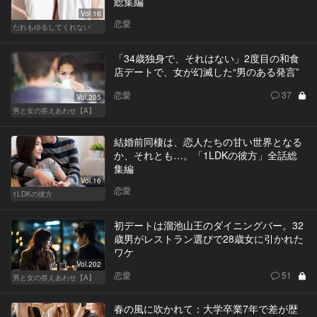
総集編
Vol.16
恋愛
だれもゆるしてくれない
「34歳独身で、それはない」2度目の和食
店デートで、女が幻滅した“男のある発言”
恋愛
37
Vol.205
男と女の答えあわせ【A】
結婚前同棲は、恋人たちの甘い世界となる
か、それとも…。「1LDKの彼方」全話総
集編
Vol.16
恋愛
1LDKの彼方
初デートは溜池山王のダイニングバー。32
歳男がレストラン選びで28歳女に引かれた
ワケ
Vol.202
恋愛
51
男と女の答えあわせ【A】
春の風に吹かれて：大学卒業7年で差が歴