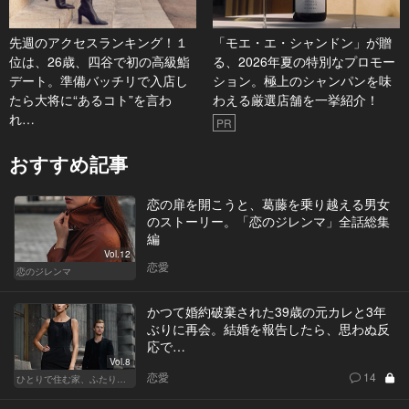
先週のアクセスランキング！１
「モエ・エ・シャンドン」が贈
位は、26歳、四谷で初の高級鮨
る、2026年夏の特別なプロモー
デート。準備バッチリで入店し
ション。極上のシャンパンを味
たら大将に“あるコト”を言わ
わえる厳選店舗を一挙紹介！
れ…
PR
おすすめ記事
恋の扉を開こうと、葛藤を乗り越える男女
のストーリー。「恋のジレンマ」全話総集
編
Vol.12
恋愛
恋のジレンマ
かつて婚約破棄された39歳の元カレと3年
ぶりに再会。結婚を報告したら、思わぬ反
応で…
Vol.8
恋愛
14
ひとりで住む家、ふたりで棲む家