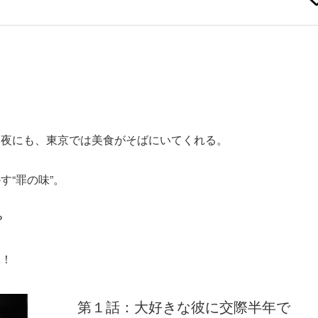
。
る夜にも、東京では美食がそばにいてくれる。
す“罪の味”。
？
い！
第１話：大好きな彼に交際半年で