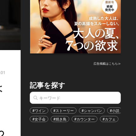
広告掲載はこちら≫
.01
記事を探す
よ
#ワイン
#ストーリー
#シャンパン
#小説
#家
#女子会
#焼き鳥
#カウンター
#カフェ
#イベ