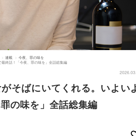
連載
今夜、罪の味を
で最終話！「今夜、罪の味を」全話総集編
2026.03
食がそばにいてくれる。いよい
、罪の味を」全話総集編