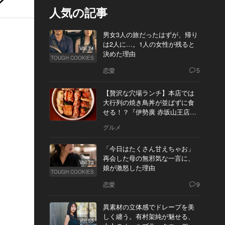
人気の記事
男女3人の旅だったはずが、帰り
は2人に…。1人の女性が残ると
Vol.74
決めた理由
TOUGH COOKIES
恋愛
5
【贅沢な穴場ランチ】本店では
大行列の焼き鳥丼が並ばずに食
せる！？『伊勢廣 赤坂山王店』
へ
グルメ
「今日はたくさん甘えちゃお」
再会した母の無邪気な一言に、
Vol.73
娘が激怒した理由
TOUGH COOKIES
恋愛
9
異素材の立体感でドレープを美
しく纏う。有村架純が魅せる、
Vol.53