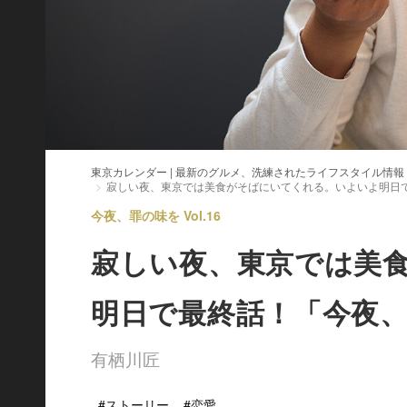
東京カレンダー | 最新のグルメ、洗練されたライフスタイル情報
寂しい夜、東京では美食がそばにいてくれる。いよいよ明日
今夜、罪の味を Vol.16
寂しい夜、東京では美
明日で最終話！「今夜
有栖川匠
#ストーリー
#恋愛