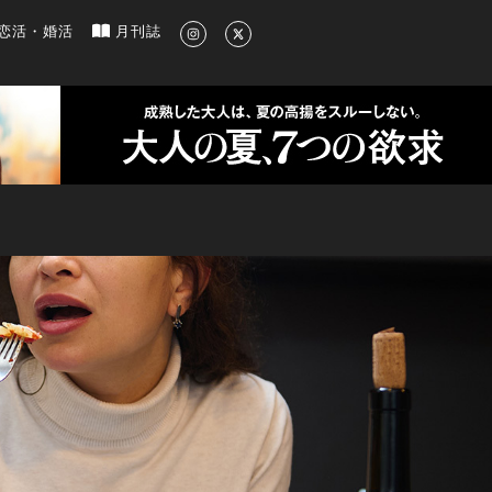
新のグルメ、洗練されたライフスタイル情報
恋活・婚活
月刊誌