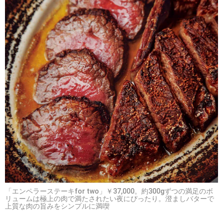
「エンペラーステーキfor two」￥37,000。約300gずつの満足のボ
リュームは極上の肉で満たされたい夜にぴったり。澄ましバターで
上質な肉の旨みをシンプルに満喫