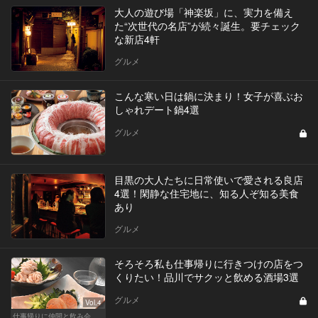
大人の遊び場「神楽坂」に、実力を備え
た“次世代の名店”が続々誕生。要チェック
な新店4軒
グルメ
こんな寒い日は鍋に決まり！女子が喜ぶお
しゃれデート鍋4選
グルメ
目黒の大人たちに日常使いで愛される良店
4選！閑静な住宅地に、知る人ぞ知る美食
あり
グルメ
そろそろ私も仕事帰りに行きつけの店をつ
くりたい！品川でサクッと飲める酒場3選
グルメ
Vol.4
仕事帰りに仲間と飲み会！丸の内・品川・新宿の人気店