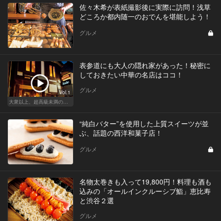
佐々木希が表紙撮影後に実際に訪問！浅草
どころか都内随一のおでんを堪能しよう！
グルメ
表参道にも大人の隠れ家があった！秘密に
しておきたい中華の名店はココ！
グルメ
Vol.1
大衆以上、超高級未満の絶品中華
“純白バター”を使用した上質スイーツが並
ぶ、話題の西洋和菓子店！
グルメ
名物太巻きも入って19,800円！料理も酒も
込みの「オールインクルーシブ鮨」恵比寿
と渋谷２選
グルメ