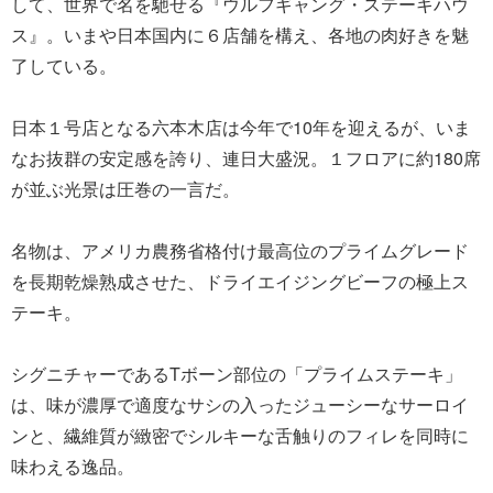
して、世界で名を馳せる『ウルフギャング・ステーキハウ
ス』。いまや日本国内に６店舗を構え、各地の肉好きを魅
了している。
日本１号店となる六本木店は今年で10年を迎えるが、いま
なお抜群の安定感を誇り、連日大盛況。１フロアに約180席
が並ぶ光景は圧巻の一言だ。
名物は、アメリカ農務省格付け最高位のプライムグレード
を長期乾燥熟成させた、ドライエイジングビーフの極上ス
テーキ。
シグニチャーであるTボーン部位の「プライムステーキ」
は、味が濃厚で適度なサシの入ったジューシーなサーロイ
ンと、繊維質が緻密でシルキーな舌触りのフィレを同時に
味わえる逸品。