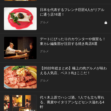
日本を代表するフレンチ巨匠4人がリアル
に通う店16選！
グルメ
デートにぴったりのカウンターや個室も！
東カレ編集部が注目する焼き鳥店6選
グルメ
【2022年総まとめ】極上の肉グルメが味わ
える人気店、ベスト8はここだ！
グルメ
代々木上原でハシゴ酒。1人でも立ち寄れ
る、蕎麦やイタリアンなどセンス溢れる4
軒
Vol.6