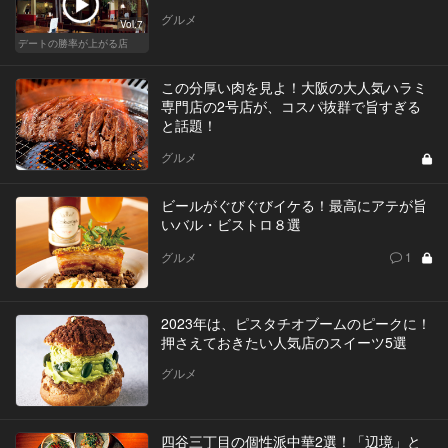
グルメ
Vol.7
デートの勝率が上がる店
この分厚い肉を見よ！大阪の大人気ハラミ
専門店の2号店が、コスパ抜群で旨すぎる
と話題！
グルメ
ビールがぐびぐびイケる！最高にアテが旨
いバル・ビストロ８選
グルメ
1
2023年は、ピスタチオブームのピークに！
押さえておきたい人気店のスイーツ5選
グルメ
四谷三丁目の個性派中華2選！「辺境」と