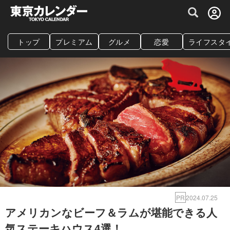
グルメ情報・プレミアムレストラン予約サイト
トップ
プレミアム
グルメ
恋愛
ライフスタ
PR
2024.07.25
アメリカンなビーフ＆ラムが堪能できる人
気ステーキハウス4選！