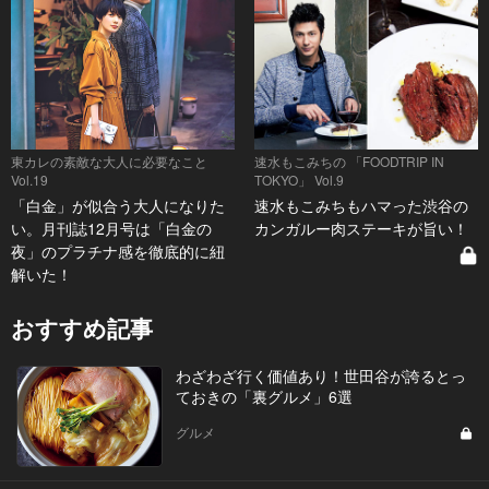
東カレの素敵な大人に必要なこと
速水もこみちの 「FOODTRIP IN
Vol.19
TOKYO」 Vol.9
「白金」が似合う大人になりた
速水もこみちもハマった渋谷の
い。月刊誌12月号は「白金の
カンガルー肉ステーキが旨い！
夜」のプラチナ感を徹底的に紐
解いた！
おすすめ記事
わざわざ行く価値あり！世田谷が誇るとっ
ておきの「裏グルメ」6選
グルメ