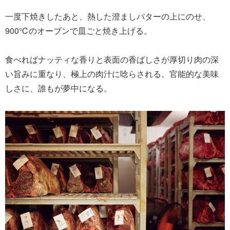
一度下焼きしたあと、熱した澄ましバターの上にのせ、
900℃のオーブンで皿ごと焼き上げる。
食べればナッティな香りと表面の香ばしさが厚切り肉の深
い旨みに重なり、極上の肉汁に唸らされる。官能的な美味
しさに、誰もが夢中になる。