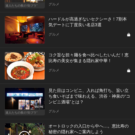
グルメ
達人たちの夜の“街ブラ”
ハードルが高過ぎないセクシーさ！7割本
気デートに丁度良い名店3選
グルメ
コク旨な担々麺を食べ比べしたいんだ！恵
比寿の美女が集まる隠れ家中華！
グルメ
見た目はコンビニ、入れば角打ち、旨い立
ち食いそばまで味わえる、渋谷・神泉の“コ
ンビニ酒場”とは？
Vol.16
グルメ
達人たちの夜の“街ブラ”
オートロックの入口から中へ…。恵比寿の
秘密の隠れ家へご案内しよう