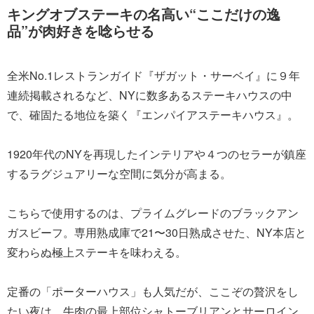
キングオブステーキの名高い“ここだけの逸
品”が肉好きを唸らせる
全米No.1レストランガイド『ザガット・サーベイ』に９年
連続掲載されるなど、NYに数多あるステーキハウスの中
で、確固たる地位を築く『エンパイアステーキハウス』。
1920年代のNYを再現したインテリアや４つのセラーが鎮座
するラグジュアリーな空間に気分が高まる。
こちらで使用するのは、プライムグレードのブラックアン
ガスビーフ。専用熟成庫で21〜30日熟成させた、NY本店と
変わらぬ極上ステーキを味わえる。
定番の「ポーターハウス」も人気だが、ここぞの贅沢をし
たい夜は、牛肉の最上部位シャトーブリアンとサーロイン