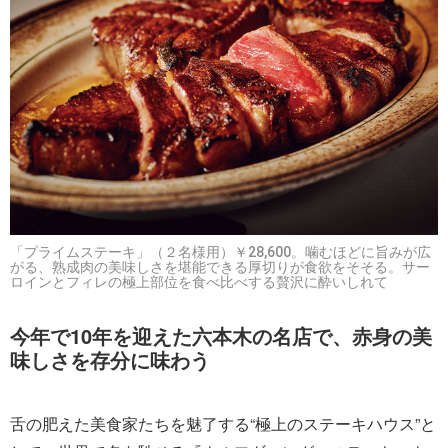
「プライムステーキ」（２名様用）￥28,600。噛むほどに旨みが広
がる、熟成肉の美味しさを堪能できる厚切りが食欲をそそる。サー
ロインとフィレの極上部位を食べ比べする贅沢に酔いしれて
今年で10年を迎えた六本木の名店で、赤身の美
味しさを存分に味わう
舌の肥えた美食家たちを魅了する“極上のステーキハウス”と