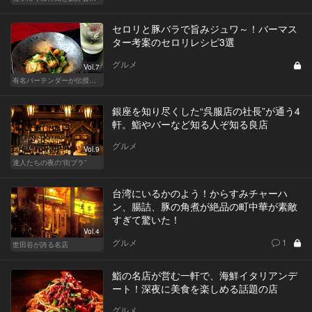
セロリと豚バラで旨みジュワ～！バーマス
ター考案のセロリレシピ3選
グルメ
Vol.7
有名バーテンダーが伝授する簡単つまみレシピ
銀座を知り尽くした“呉服店の社長”が通う4
軒。鮨やバーなど知る人ぞ知る良店
グルメ
Vol.9
達人たちの夜の“街ブラ”
台湾にいるかのよう！からすみチャーハ
ン、腸詰、豚の角煮が絶品の町中華が素敵
すぎて驚いた！
Vol.4
グルメ
1
世田谷が誇る名店
鮨の名店が営む一軒で、海鮮イタリアンデ
ート！深夜に美食を楽しめる話題の店
グルメ