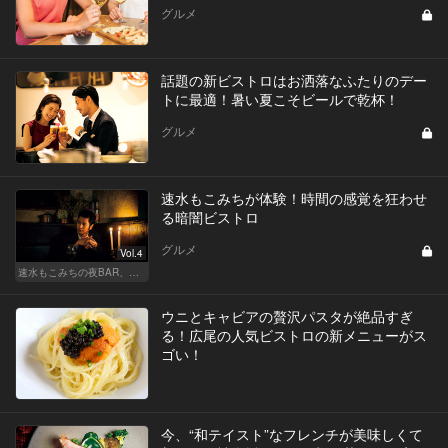
グルメ
話題の新ビストロはお洒落なふたりのデー
トに最適！暑い夏こそビールで乾杯！
グルメ
速水もこみちが体験！時間の感覚を狂わせ
る暗闇ビストロ
グルメ
Vol.4
速水もこみちの夜BAR、夜メシ、夜レシピ
ウニとキャビアの贅沢パスタが絶品すぎ
る！広尾の人気ビストロの新メニューがス
ゴい！
今、“和テイスト”なフレンチが美味しくて