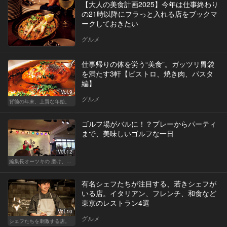
【大人の美食計画2025】今年は仕事終わり
の21時以降にフラっと入れる店をブックマ
ークしておきたい
グルメ
仕事帰りの体を労う“美食”。ガッツリ胃袋
を満たす3軒【ビストロ、焼き肉、パスタ
編】
Vol.9
グルメ
背徳の年末、上質な年始。
ゴルフ場がバルに！？プレーからパーティ
まで、美味しいゴルフな一日
Vol.12
編集長オーツキの 磨け、バカ舌！ 学べ、オトナの遊び
有名シェフたちが注目する、若きシェフが
いる店。イタリアン、フレンチ、和食など
東京のレストラン4選
Vol.10
グルメ
シェフたちを刺激する店。