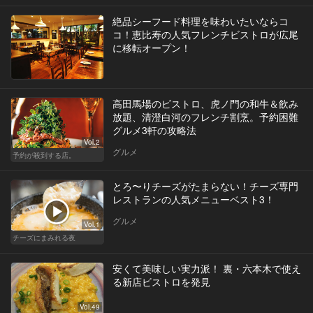
絶品シーフード料理を味わいたいならコ
コ！恵比寿の人気フレンチビストロが広尾
に移転オープン！
高田馬場のビストロ、虎ノ門の和牛＆飲み
放題、清澄白河のフレンチ割烹。予約困難
グルメ3軒の攻略法
Vol.2
グルメ
予約が殺到する店。
とろ〜りチーズがたまらない！チーズ専門
レストランの人気メニューベスト3！
グルメ
Vol.1
チーズにまみれる夜
安くて美味しい実力派！ 裏・六本木で使え
る新店ビストロを発見
Vol.49