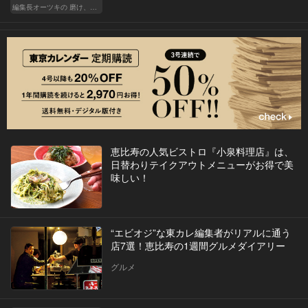
編集長オーツキの 磨け、バカ舌！ 学べ、オトナの遊び
恵比寿の人気ビストロ『小泉料理店』は、
日替わりテイクアウトメニューがお得で美
味しい！
“エビオジ”な東カレ編集者がリアルに通う
店7選！恵比寿の1週間グルメダイアリー
グルメ