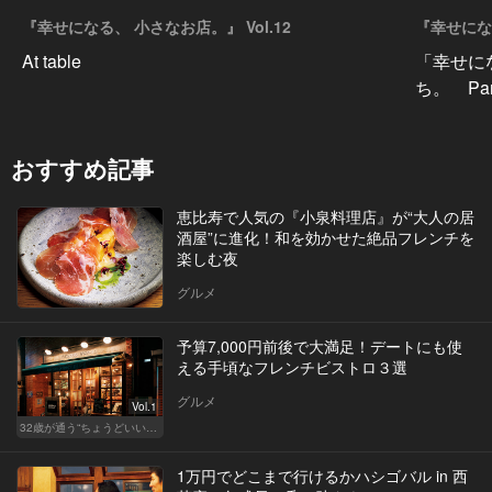
『幸せになる、 小さなお店。』 Vol.12
『幸せになる
At table
「幸せに
ち。 Par
おすすめ記事
恵比寿で人気の『小泉料理店』が“大人の居
酒屋”に進化！和を効かせた絶品フレンチを
楽しむ夜
グルメ
予算7,000円前後で大満足！デートにも使
える手頃なフレンチビストロ３選
グルメ
Vol.1
32歳が通う“ちょうどいい”価格の店
1万円でどこまで行けるかハシゴバル in 西