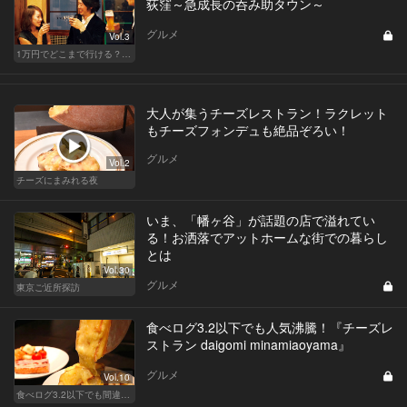
荻窪～急成長の呑み助タウン～
グルメ
Vol.3
1万円でどこまで行ける？渋谷・新富町・西荻窪・神楽坂でハシゴバル
大人が集うチーズレストラン！ラクレット
もチーズフォンデュも絶品ぞろい！
グルメ
Vol.2
チーズにまみれる夜
いま、「幡ヶ谷」が話題の店で溢れてい
る！お洒落でアットホームな街での暮らし
とは
Vol.30
グルメ
東京ご近所探訪
食べログ3.2以下でも人気沸騰！『チーズレ
ストラン daigomi minamiaoyama』
グルメ
Vol.10
食べログ3.2以下でも間違いなく名店！