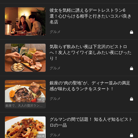
彼女を気軽に誘えるデートレストラン6
選！心ひらける相手と行きたいコスパ良き
名店
グルメ
気取らず飲みたい夜は下北沢のビストロ
へ！友人とワイワイ楽しみたい夜にぴった
り！
グルメ
銀座の“肉の聖地”が、ディナー並みの満足
感が味わえるランチをスタート！
グルメ
Vol.2
銀座で、大人の贅沢ランチを楽しもう
グルマンの間で話題！ 知る人ぞ知るビスト
ロの一品
グルメ
Vol.4