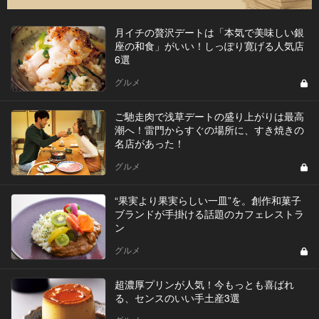
月イチの贅沢デートは「本気で美味しい銀
座の和食」がいい！しっぽり寛げる人気店
6選
グルメ
ご馳走肉で浅草デートの盛り上がりは最高
潮へ！雷門からすぐの場所に、すき焼きの
名店があった！
グルメ
“果実より果実らしい一皿”を。創作和菓子
ブランドが手掛ける話題のカフェレストラ
ン
グルメ
超濃厚プリンが人気！今もっとも喜ばれ
る、センスのいい手土産3選