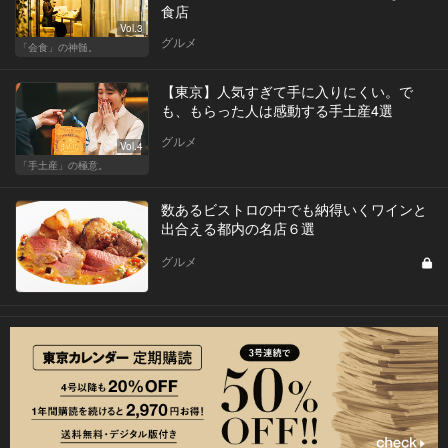
食店
Vol.3
グルメ
「会食」の神髄。
【東京】人気すぎて手に入りにくい。で
も、もらった人は感動する手土産4選
グルメ
Vol.4
「手土産」の極意。
数あるビストロの中でも納得いくワインと
出合える都内の名店６選
グルメ