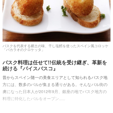
バスクを代表する郷土の味、干し塩鱈を使ったスペイン風コロッケ
「バカラオのクロケッタ」
バスク料理は任せて!!伝統を受け継ぎ、革新を
続ける『パイスバスコ』
昔からスペイン随一の美食エリアとして知られるバスク地
方には、数多のバルが集まる通りがある。そんなバル街の
虜になった日本人が2012年9月、銀座の地でバスク地方の
料理に特化したバルをオープン......