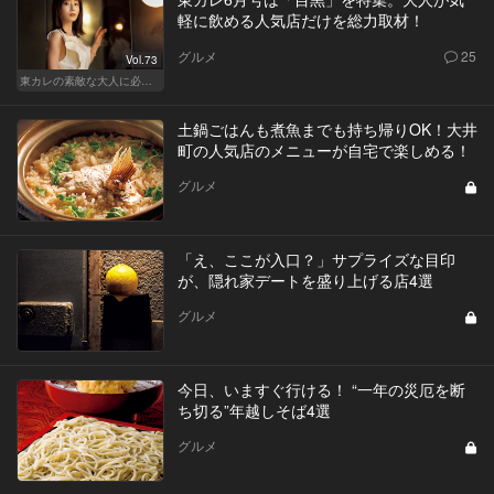
軽に飲める人気店だけを総力取材！
グルメ
25
Vol.73
東カレの素敵な大人に必要なこと
土鍋ごはんも煮魚までも持ち帰りOK！大井
町の人気店のメニューが自宅で楽しめる！
グルメ
「え、ここが入口？」サプライズな目印
が、隠れ家デートを盛り上げる店4選
グルメ
今日、いますぐ行ける！ “一年の災厄を断
ち切る”年越しそば4選
グルメ