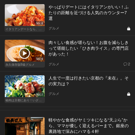
やっぱりデートにはイタリアンがいい！ふ
たりの距離を近づける人気のカウンター7
選
Vol.8
グルメ
イタリアンデートなら、東京屈指の美味しい人気店へ
肉々しい食感が堪らない！お腹を減らしき
って堪能したい「ひき肉ライス」の専門店
があった！
Vol.9
グルメ
2
永久保存版B級グルメ
人生で一度は行きたい京都の『未在』。そ
の実力は？
グルメ
Vol.1
秘肉は京都にあり！いざ肉食京都への旅
軽やかな食感がヤミツキになる“天ぷら”か
ら、ママが優しく迎えるバーまで。銀座の
裏路地で深みにハマる４軒