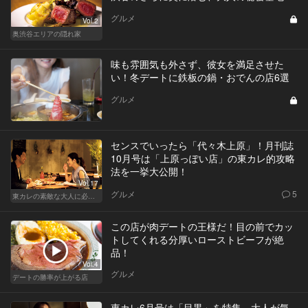
グルメ
Vol.2
奥渋谷エリアの隠れ家
味も雰囲気も外さず、彼女を満足させた
い！冬デートに鉄板の鍋・おでんの店6選
グルメ
センスでいったら「代々木上原」！月刊誌
10月号は「上原っぽい店」の東カレ的攻略
法を一挙大公開！
Vol.17
グルメ
5
東カレの素敵な大人に必要なこと
この店が肉デートの王様だ！目の前でカッ
トしてくれる分厚いローストビーフが絶
品！
Vol.4
グルメ
デートの勝率が上がる店
東カレ6月号は「目黒」を特集。大人が気