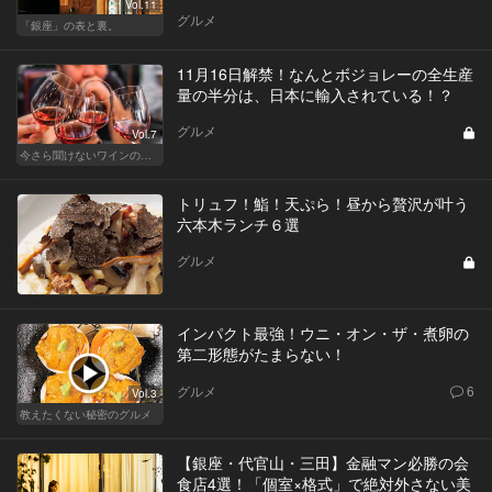
Vol.11
グルメ
「銀座」の表と裏。
11月16日解禁！なんとボジョレーの全生産
量の半分は、日本に輸入されている！？
グルメ
Vol.7
今さら聞けないワインの基礎知識
トリュフ！鮨！天ぷら！昼から贅沢が叶う
六本木ランチ６選
グルメ
インパクト最強！ウニ・オン・ザ・煮卵の
第二形態がたまらない！
グルメ
6
Vol.3
教えたくない秘密のグルメ
【銀座・代官山・三田】金融マン必勝の会
食店4選！「個室×格式」で絶対外さない美