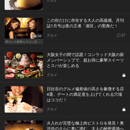
グルメ
この街だけに存在する大人の高揚感。月刊
誌1月号は夜の王者「港区」の聖典だ！
グルメ
27
Vol.20
東カレの素敵な大人に必要なこと
大阪女子の間で話題！コンラッド大阪の新
メンバーシップで、超お得に豪華スイーツ
とスパが楽しめる
グルメ
日比谷のグルメ偏差値の高さを象徴する店
4選。デートの満足度を上げてくれる穴場
はココだ！
グルメ
火入れが完璧な極上肉ビストロを発見！奥
渋谷のさらに奥に潜む、大人の秘密基地へ