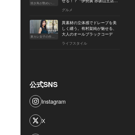
せる！？『伊勢廣 赤坂山王店』
焼き鳥が艶めいてきた
へ
グルメ
異素材の立体感でドレープを美
しく纏う。有村架純が魅せる、
Vol.53
大人のオールブラックコーデ
東カレ女子の作り方
ライフスタイル
公式SNS
Instagram
X