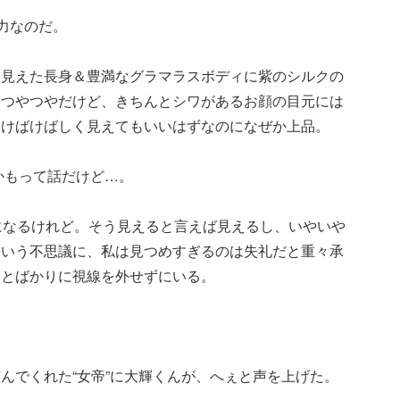
迫力なのだ。
線に見えた長身＆豊満なグラマラスボディに紫のシルクの
はつやつやだけど、きちんとシワがあるお顔の目元には
とけばけばしく見えてもいいはずなのになぜか上品。
かもって話だけど…。
になるけれど。そう見えると言えば見えるし、いやいや
という不思議に、私は見つめすぎるのは失礼だと重々承
ととばかりに視線を外せずにいる。
んでくれた“女帝”に大輝くんが、へぇと声を上げた。