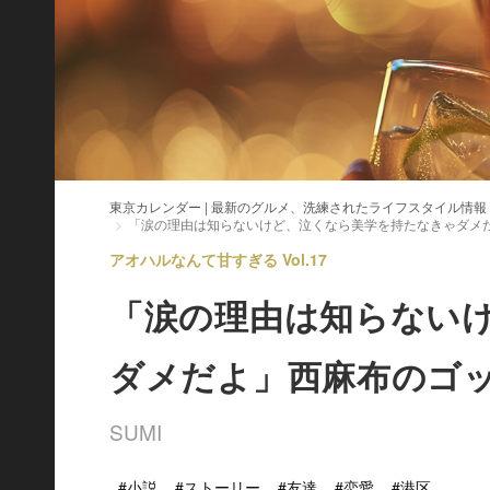
東京カレンダー | 最新のグルメ、洗練されたライフスタイル情報
「涙の理由は知らないけど、泣くなら美学を持たなきゃダメ
アオハルなんて甘すぎる Vol.17
「涙の理由は知らない
ダメだよ」西麻布のゴ
SUMI
#小説
#ストーリー
#友達
#恋愛
#港区