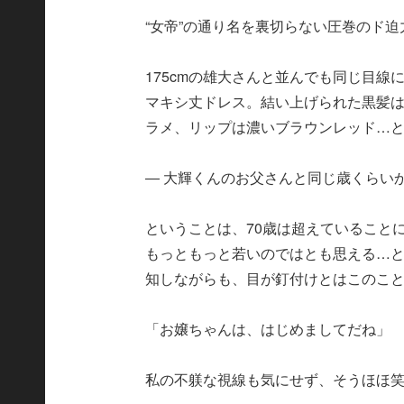
“女帝”の通り名を裏切らない圧巻のド
175cmの雄大さんと並んでも同じ目
マキシ丈ドレス。結い上げられた黒髪
ラメ、リップは濃いブラウンレッド…
― 大輝くんのお父さんと同じ歳くらい
ということは、70歳は超えていること
もっともっと若いのではとも思える…
知しながらも、目が釘付けとはこのこ
「お嬢ちゃんは、はじめましてだね」
私の不躾な視線も気にせず、そうほほ笑