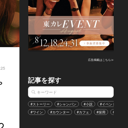
広告掲載はこちら≫
.25
記事を探す
ゃ
#ストーリー
#シャンパン
#小説
#イベント
#
#ワイン
#カウンター
#カフェ
#採用
#恋愛