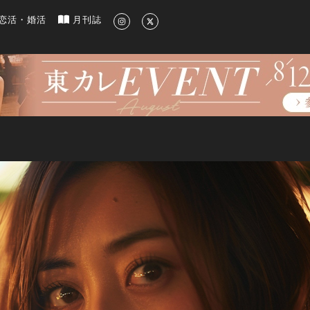
新のグルメ、洗練されたライフスタイル情報
恋活・婚活
月刊誌