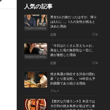
人気の記事
男女3人の旅だったはずが、帰り
は2人に…。1人の女性が残ると
Vol.74
決めた理由
TOUGH COOKIES
恋愛
6
「今日はたくさん甘えちゃお」
再会した母の無邪気な一言に、
Vol.73
娘が激怒した理由
TOUGH COOKIES
恋愛
9
焼き鳥通が熱狂する渋谷の隠れ
家『とり茶太郎』。14年目も予
約困難であり続ける理由
グルメ
【贅沢な穴場ランチ】本店では
大行列の焼き鳥丼が並ばずに食
Vol.7