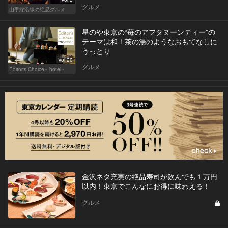
グルメ
山手線沿線の絶品グルメ
星のや東京の“苺のアフタヌーンティー”の
テーマは和！茶の湯のようなおもてなしに
うっとり
Vol.20
グルメ
Editor's Choice～hotel～
金沢ネタ充実の絶品寿司が飲んでも１万円
以内！東京でこんなにお得に味わえる！
グルメ