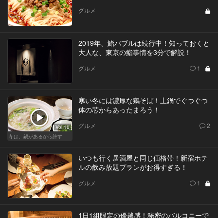
グルメ
2019年、鮨バブルは続行中！知っておくと
大人な、東京の鮨事情を3分で解説！
グルメ
1
寒い冬には濃厚な鶏そば！土鍋でぐつぐつ
体の芯からあったまろう！
グルメ
2
Vol.10
冬は、鍋があるから許す
いつも行く居酒屋と同じ価格帯！新宿ホテ
ルの飲み放題プランがお得すぎる！
グルメ
1
1日1組限定の優越感！秘密のバルコニーで