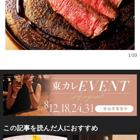
1/10
１
この記事を読んだ人におすすめ
料
予