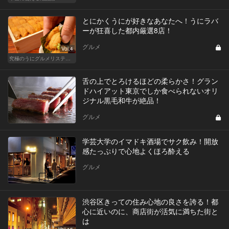
とにかくうにが好きなあなたへ！うにラバ
ーが狂喜した都内厳選8店！
グルメ
Vol.4
究極のうにグルメリスティクル
舌の上でとろけるほどの柔らかさ！グラン
ドハイアット東京でしか食べられないオリ
ジナル黒毛和牛が絶品！
グルメ
学芸大学のイマドキ酒場でサク飲み！開放
感たっぷりで心地よくほろ酔える
グルメ
渋谷区きっての住み心地の良さを誇る！都
心に近いのに、商店街が活気に満ちた街と
は