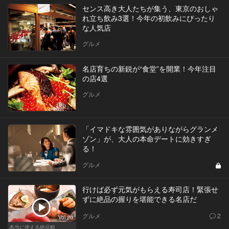
センス高き大人たちが集う、東京のおしゃ
れ立ち飲み3選！今年の初飲みにぴったり
な人気店
グルメ
名店育ちの新鋭が“食堂”を開業！今年注目
の店4選
グルメ
「イマドキな雰囲気がありながらグランメ
ゾン」が、大人の本命デートに効きすぎ
る！
グルメ
行けば必ず元気がもらえる寿司店！緊張せ
ずに絶品の握りを堪能できる名店だ
グルメ
2
Vol.20
本当に使える絶品鮨