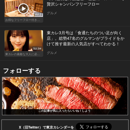
贅沢シャンパンフリーフロー
グルメ
Vol.2
お得なフリーフロー付きで料理が美味しいレストラン
東カレ3月号は「食通たちのつい足が向く
店」。総勢47名のグルマンがプライドをか
けて推す最新の人気店がすべてわかる！
Vol.94
グルメ
東カレの素敵な大人に必要なこと
フォローする
この記事が気に入ったらいいね！しよう
X（旧Twitter）で東京カレンダーを