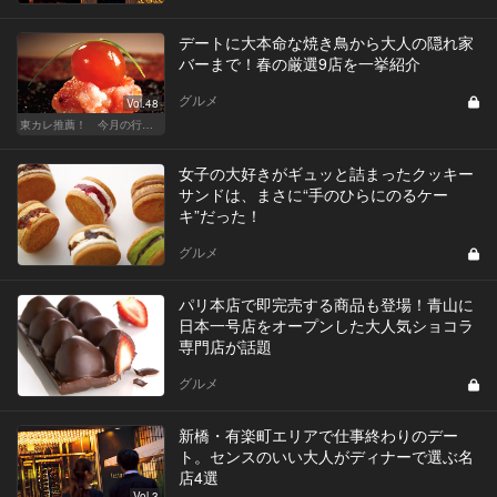
デートに大本命な焼き鳥から大人の隠れ家
バーまで！春の厳選9店を一挙紹介
グルメ
Vol.48
東カレ推薦！ 今月の行くべき店
女子の大好きがギュッと詰まったクッキー
サンドは、まさに“手のひらにのるケー
キ”だった！
グルメ
パリ本店で即完売する商品も登場！青山に
日本一号店をオープンした大人気ショコラ
専門店が話題
グルメ
新橋・有楽町エリアで仕事終わりのデー
ト。センスのいい大人がディナーで選ぶ名
店4選
Vol.3