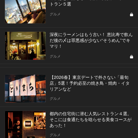
トラン５選
グルメ
深夜にラーメンはもう古い！ 恵比寿で飲ん
だ後の〆は罪悪感が少ない“そうめん”でキ
マリ！
グルメ
【2026春】東京デートで外さない「最旬
店」5選！予約必至の焼き鳥・焼肉・イタ
リアンなど
グルメ
都内の住宅街に潜む人気レストラン４選。
そこには食通たちを唸らせる美食コースが
あった！
グルメ