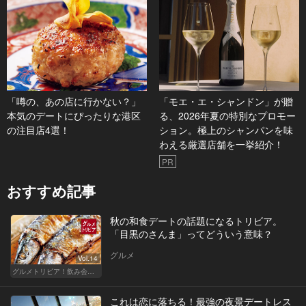
「噂の、あの店に行かない？」
「モエ・エ・シャンドン」が贈
本気のデートにぴったりな港区
る、2026年夏の特別なプロモー
の注目店4選！
ション。極上のシャンパンを味
わえる厳選店舗を一挙紹介！
PR
おすすめ記事
秋の和食デートの話題になるトリビア。
「目黒のさんま」ってどういう意味？
グルメ
Vol.14
グルメトリビア！飲み会やデートで会話のネタになるQ＆A
これは恋に落ちる！最強の夜景デートレス