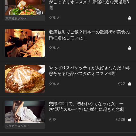
がこっそりオススメ！ 新宿の通な穴場店3
選
Vol.8
グルメ
東京社員グルメ
歌舞伎町でご飯？日本一の歓楽街が美食の
街に進化していた！
グルメ
やっぱりスパゲッティが大好きなんだ！郷
愁そそる絶品パスタのオススメ6選
グルメ
2
交際2年目で、誘われなくなった女。一
晩“既読スルー”された挙句に起きた悲劇
恋愛
36
Vol.5
シュガー＆ソルト