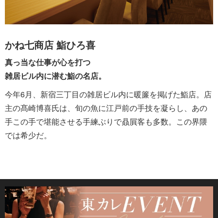
かね七商店 鮨ひろ喜
真っ当な仕事が心を打つ
雑居ビル内に潜む鮨の名店。
今年6月、新宿三丁目の雑居ビル内に暖簾を掲げた鮨店。店
主の髙崎博喜氏は、旬の魚に江戸前の手技を凝らし、あの
手この手で堪能させる手練ぶりで贔屓客も多数。この界隈
では希少だ。