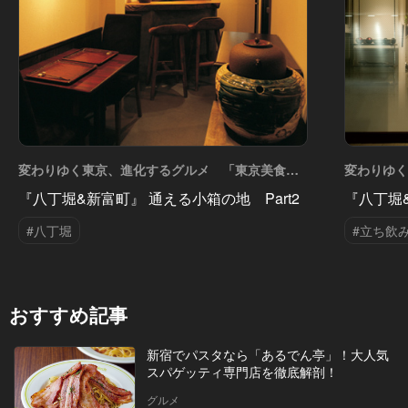
変わりゆく東京、進化するグルメ 「東京美食エ
変わりゆ
リアガイド」 Vol.17
リアガイド」 
『八丁堀&新富町』 通える小箱の地 Part2
『八丁堀&
#八丁堀
#立ち飲
おすすめ記事
新宿でパスタなら「あるでん亭」！大人気
スパゲッティ専門店を徹底解剖！
グルメ