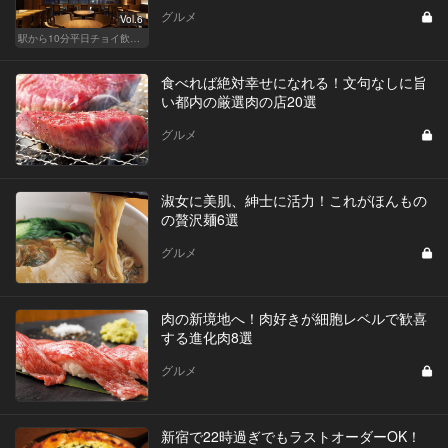
グルメ
Vol.6
駅から10分平日チョイ飲みグルメ
食べれば絶対幸せになれる！文句なしに旨
い都内の厳選肉の店20選
グルメ
淑女に美肌、紳士に活力！これがほんもの
の贅沢麺6選
グルメ
肉の新境地へ！肉好きが細胞レベルで歓喜
する進化肉8選
グルメ
新宿で22時過ぎでもラストオーダーOK！