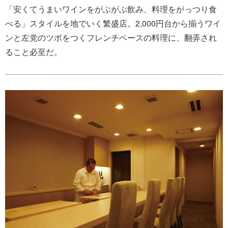
「安くてうまいワインをがぶがぶ飲み、料理をがっつり食
べる」スタイルを地でいく繁盛店。2,000円台から揃うワイ
ンと左党のツボをつくフレンチベースの料理に、翻弄され
ること必至だ。