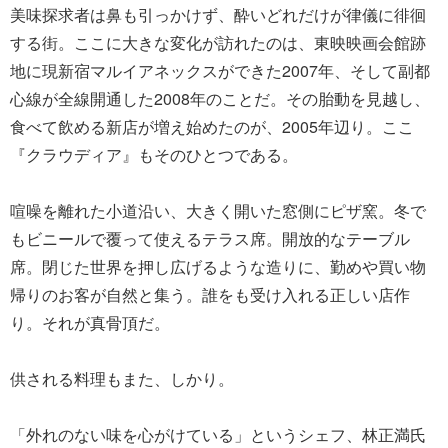
美味探求者は鼻も引っかけず、酔いどれだけが律儀に徘徊
する街。ここに大きな変化が訪れたのは、東映映画会館跡
地に現新宿マルイアネックスができた2007年、そして副都
心線が全線開通した2008年のことだ。その胎動を見越し、
食べて飲める新店が増え始めたのが、2005年辺り。ここ
『クラウディア』もそのひとつである。
喧噪を離れた小道沿い、大きく開いた窓側にピザ窯。冬で
もビニールで覆って使えるテラス席。開放的なテーブル
席。閉じた世界を押し広げるような造りに、勤めや買い物
帰りのお客が自然と集う。誰をも受け入れる正しい店作
り。それが真骨頂だ。
供される料理もまた、しかり。
「外れのない味を心がけている」というシェフ、林正満氏