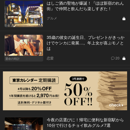
はしご酒の聖地が爆誕！『ほぼ新宿のれん
街』で仲間と飲んだら楽しすぎた！
グルメ
35歳の彼女の誕生日、プレゼントがきっか
けでケンカに発展…。年上女が喜ぶモノと
は
Vol.6
恋愛
20
運命の時計
今夜の店選びに！帰宅に便利な新宿駅から
10分で行けるチョイ飲みグルメ7選