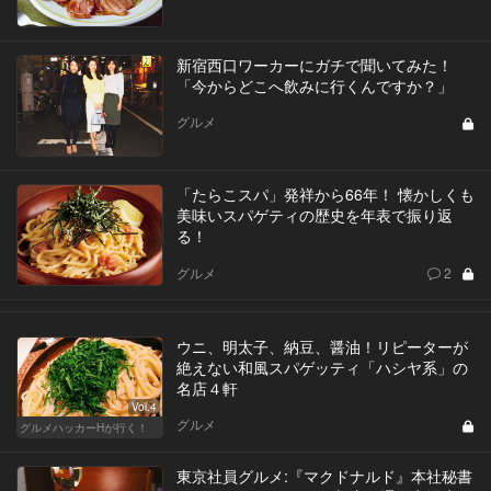
新宿西口ワーカーにガチで聞いてみた！
「今からどこへ飲みに行くんですか？」
グルメ
「たらこスパ」発祥から66年！ 懐かしくも
美味いスパゲティの歴史を年表で振り返
る！
グルメ
2
ウニ、明太子、納豆、醤油！リピーターが
絶えない和風スパゲッティ「ハシヤ系」の
名店４軒
Vol.4
グルメ
グルメハッカーHが行く！
東京社員グルメ:『マクドナルド』本社秘書