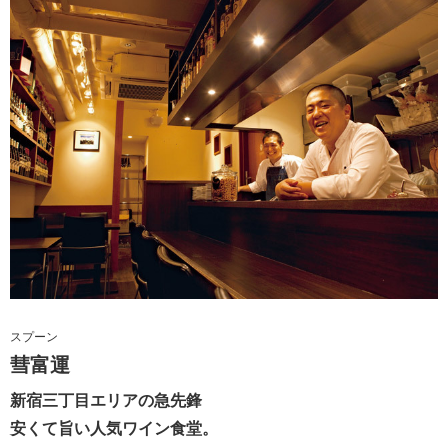
スプーン
彗富運
新宿三丁目エリアの急先鋒
安くて旨い人気ワイン食堂。