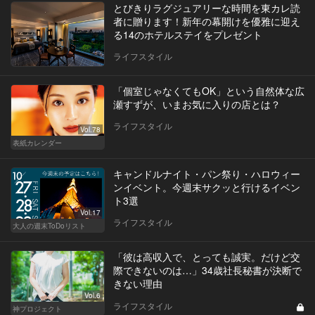
とびきりラグジュアリーな時間を東カレ読
者に贈ります！新年の幕開けを優雅に迎え
る14のホテルステイをプレゼント
ライフスタイル
「個室じゃなくてもOK」という自然体な広
瀬すずが、いまお気に入りの店とは？
ライフスタイル
Vol.78
表紙カレンダー
キャンドルナイト・パン祭り・ハロウィー
ンイベント。今週末サクッと行けるイベン
ト3選
Vol.17
ライフスタイル
大人の週末ToDoリスト
「彼は高収入で、とっても誠実。だけど交
際できないのは…」34歳社長秘書が決断で
きない理由
Vol.6
ライフスタイル
神プロジェクト