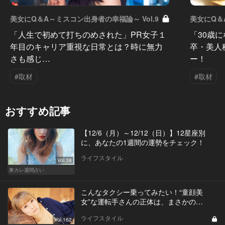
美女にQ＆A～ミスコン出身者の幸福論～ Vol.9
美女にQ＆
「人生で初めて打ちのめされた」PR女子１
「30歳
年目のキャリア重視な日常とは？時に無力
卒・美人
さも感じ…
ー！
#取材
#取材
おすすめ記事
【12/6（月）～12/12（日）】12星座別
に、あなたの1週間の運勢をチェック！
ライフスタイル
Vol.38
東カレ週間占い
こんなタクシー乗ってみたい！“童顔美
女”な運転手さんの正体は、まさかの…
ライフスタイル
Vol.162