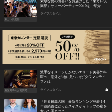
素敵な夏の出会いをお届けした『東カレ倶
楽部』サマーパーティー2019をご紹介
ライフスタイル
Vol.10
東カレ倶楽部
派手なイメージしかないエリート美容外科
医の、意外と“地に足ついた”タワマンライ
フとは
Vol.2
ライフスタイル
港区男子のお宅訪問
「世界最高の国」最新ランキング発表！4
年連続首位だったスイスからトップの座を
奪った国とは？