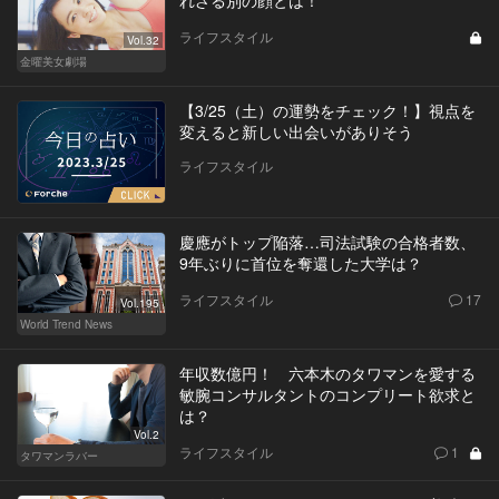
れざる別の顔とは！
ライフスタイル
Vol.32
金曜美女劇場
【3/25（土）の運勢をチェック！】視点を
変えると新しい出会いがありそう
ライフスタイル
慶應がトップ陥落…司法試験の合格者数、
9年ぶりに首位を奪還した大学は？
ライフスタイル
17
Vol.195
World Trend News
年収数億円！ 六本木のタワマンを愛する
敏腕コンサルタントのコンプリート欲求と
は？
Vol.2
ライフスタイル
1
タワマンラバー