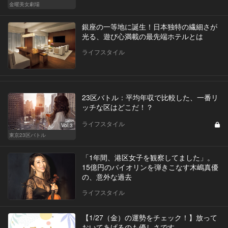
金曜美女劇場
銀座の一等地に誕生！日本独特の繊細さが
光る、遊び心満載の最先端ホテルとは
ライフスタイル
23区バトル：平均年収で比較した、一番リ
ッチな区はどこだ！？
ライフスタイル
Vol.3
東京23区バトル
「1年間、港区女子を観察してました」。
15億円のバイオリンを弾きこなす木嶋真優
の、意外な過去
ライフスタイル
【1/27（金）の運勢をチェック！】放って
おいてあげるのも優しさです