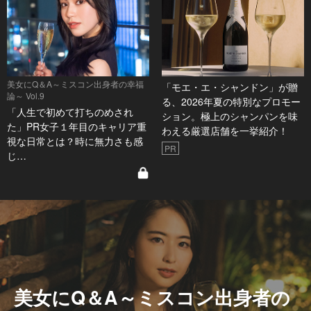
美女にQ＆A～ミスコン出身者の幸福
「モエ・エ・シャンドン」が贈
論～ Vol.9
る、2026年夏の特別なプロモー
「人生で初めて打ちのめされ
ション。極上のシャンパンを味
た」PR女子１年目のキャリア重
わえる厳選店舗を一挙紹介！
視な日常とは？時に無力さも感
PR
じ…
美女にQ＆A～ミスコン出身者の