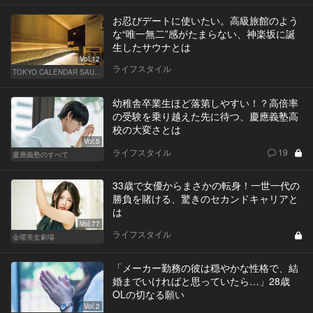
お忍びデートに使いたい。高級旅館のよう
な“唯一無二”感がたまらない、神楽坂に誕
生したサウナとは
Vol.12
ライフスタイル
TOKYO CALENDAR SAUNA CLUB ― トウカレ サウナクラブ ―
幼稚舎卒業生ほど落第しやすい！？高倍率
の受験を乗り越えた先に待つ、慶應義塾高
校の大変さとは
Vol.5
ライフスタイル
19
慶應義塾のすべて
33歳で女優からまさかの転身！一世一代の
勝負を賭ける、驚きのセカンドキャリアと
は
Vol.77
ライフスタイル
金曜美女劇場
「メーカー勤務の彼は穏やかな性格で、結
婚までいければと思っていたら…」28歳
OLの切なる願い
Vol.2