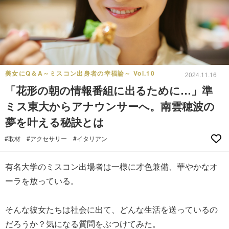
美女にQ＆A～ミスコン出身者の幸福論～ Vol.10
2024.11.16
「花形の朝の情報番組に出るために…」準
ミス東大からアナウンサーへ。南雲穂波の
夢を叶える秘訣とは
#取材
#アクセサリー
#イタリアン
有名大学のミスコン出場者は一様に才色兼備、華やかなオ
ーラを放っている。
そんな彼女たちは社会に出て、どんな生活を送っているの
だろうか？気になる質問をぶつけてみた。