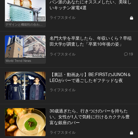
パン派のあなたにオススメしたい、美味し
いキッチン家電4選
ライフスタイル
Vol.3
デザインと機能性の合わせ技！ こんなキッチン家電が欲しかった！
名門大学を卒業したら、年収いくら？早稲
田大学が調査した「卒業10年後の姿」
ライフスタイル
19
Vol.259
World Trend News
【裏話・動画あり】BE:FIRSTのJUNON＆
LEOがバーで過ごしたギフテッドな夜
ライフスタイル
30歳過ぎたら、行きつけのバーを持ちた
い。女性が1人で気軽に行けるカクテル豊
富な銀座のバー
ライフスタイル