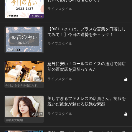
ライフスタイル
【9/21（水）は、プラスな言葉を口癖にし
てみて！】今日の運勢をチェック！
ライフスタイル
意外に安い！ロールスロイスの送迎で開店
前の百貨店を貸切ってみた！
ライフスタイル
Vol.2
今日からホテル通になれる裏ワザ５選
美しすぎるファミレスの店員さん。制服を
脱いだ彼女が魅せる妖艶な素顔
ライフスタイル
Vol.117
金曜美女劇場