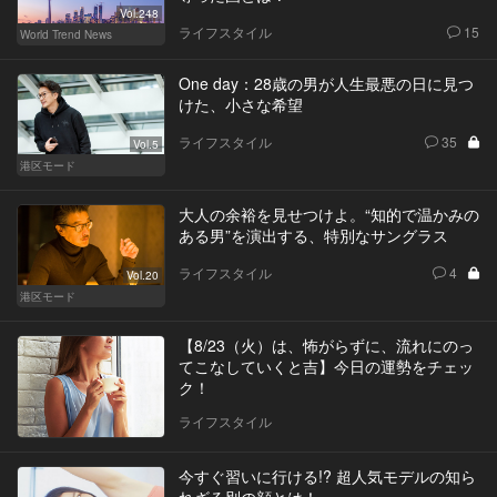
Vol.248
ライフスタイル
15
World Trend News
One day：28歳の男が人生最悪の日に見つ
けた、小さな希望
ライフスタイル
35
Vol.5
港区モード
大人の余裕を見せつけよ。“知的で温かみの
ある男”を演出する、特別なサングラス
ライフスタイル
4
Vol.20
港区モード
【8/23（火）は、怖がらずに、流れにのっ
てこなしていくと吉】今日の運勢をチェッ
ク！
ライフスタイル
今すぐ習いに行ける!? 超人気モデルの知ら