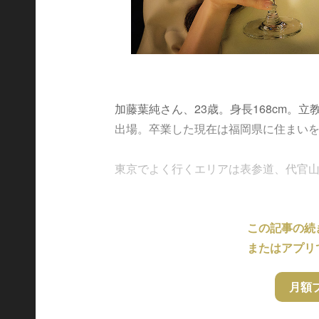
加藤葉純さん、23歳。身長168cm。
出場。卒業した現在は福岡県に住まい
東京でよく行くエリアは表参道、代官山、二
この記事の続
またはアプリ
月額