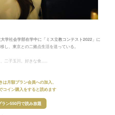
立教大学社会学部在学中に「ミス立教コンテスト2022」に
を移し、東京との二拠点生活を送っている。
子玉川。好きな食......
きは月額プラン会員への加入、
でコイン購入をすると読めます
プラン550円で読み放題