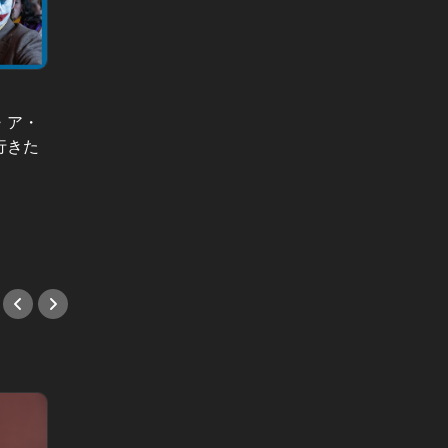
・ア・
表紙カレン
ハラスメント探偵～通報編～ Vol.4
行きた
「“男
商社の花形部署に異動が決まり、喜
い」田
んでいたのも束の間…。26歳男性が
で語っ
わずか数ヶ月で休職した理由
#目黒
#会食