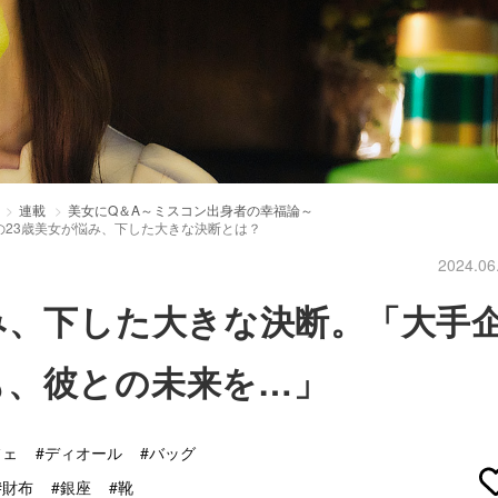
連載
美女にQ＆A～ミスコン出身者の幸福論～
23歳美女が悩み、下した大きな決断とは？
2024.06
み、下した大きな決断。「大手
も、彼との未来を…」
フェ
#ディオール
#バッグ
#財布
#銀座
#靴