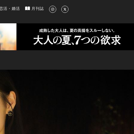
新のグルメ、洗練されたライフスタイル情報
恋活・婚活
月刊誌