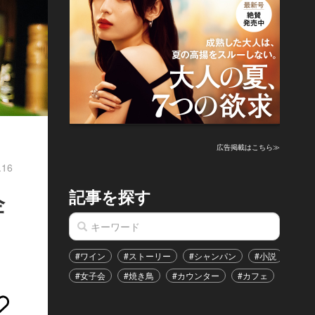
広告掲載はこちら≫
.16
記事を探す
企
#ワイン
#ストーリー
#シャンパン
#小説
#家
#女子会
#焼き鳥
#カウンター
#カフェ
#イベ