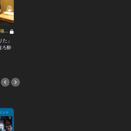
幸福論
美女にQ＆A～ミスコン出身者の幸福論
美女にQ
～ Vol.7
～ Vol.6
りた」
「１日50時間あれば…」社会人１年
「ずっ
ほろ酔
目、モデル・PRとして活躍する美女
り優秀
の“等身大の野望”とは？
広告女
#取材
#取材