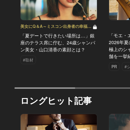
美女にQ＆A～ミスコン出身者の幸福論
～ Vol.3
「モエ・
「夏デートで行きたい場所は…」銀
2026年
座のテラス席に佇む、24歳シャンパ
極上のシ
ン美女・山口清香の素顔とは？
舗を一挙
#取材
PR
#
ロングヒット記事