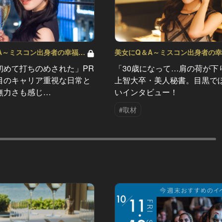
A～ミスコン出身者の幸福論
美女にQ＆A～ミスコン出身者の
～ Vol.8
初めて打ちのめされた」PR
「30歳になって…肩の荷が下
目のキャリア重視な日常と
上智大卒・美人秘書。目黒で
無力さも感じ…
いインタビュー！
#取材