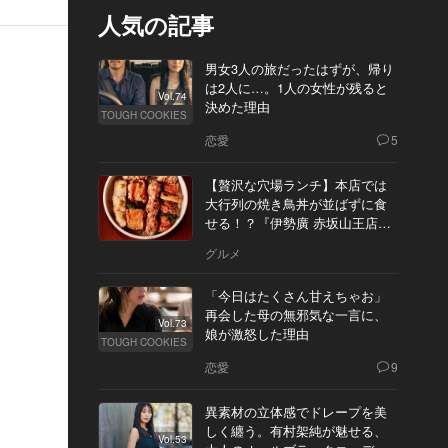
人気の記事
男女3人の旅だったはずが、帰り
は2人に…。1人の女性が残ると
Vol.74
決めた理由
TOUGH COOKIES
恋愛
5
【贅沢な穴場ランチ】本店では
大行列の焼き鳥丼が並ばずに食
せる！？『伊勢廣 赤坂山王店』
へ
グルメ
「今日はたくさん甘えちゃお」
再会した母の無邪気な一言に、
Vol.73
娘が激怒した理由
TOUGH COOKIES
恋愛
9
異素材の立体感でドレープを美
しく纏う。有村架純が魅せる、
Vol.53