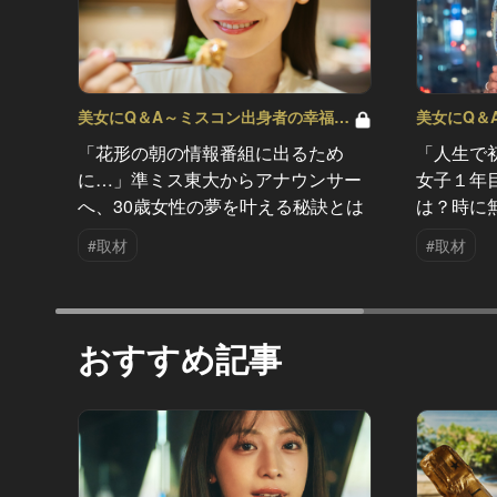
美女にQ＆A～ミスコン出身者の幸福論
美女にQ＆
～ Vol.10
～ Vol.9
「花形の朝の情報番組に出るため
「人生で
に…」準ミス東大からアナウンサー
女子１年
へ、30歳女性の夢を叶える秘訣とは
は？時に
#取材
#取材
おすすめ記事