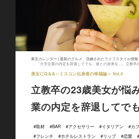
東京カレンダー | 最新のグルメ、洗練されたライフスタイル情報
「大手企業の内定を辞退してでも、彼との未来を…」立教卒の
美女にQ＆A～ミスコン出身者の幸福論～ Vol.4
立教卒の23歳美女が悩
業の内定を辞退してで
#取材
#BAR
#アクセサリー
#イタリアン
#カ
#フレンチ
#ホテルレストラン
#リップ
#恋愛