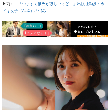
▶前回：
「いますぐ彼氏がほしいけど…」出版社勤務・今
ドキ女子（24歳）の悩み