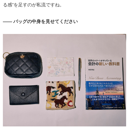
る感”を足すのが私流ですね。
―― バッグの中身を見せてください