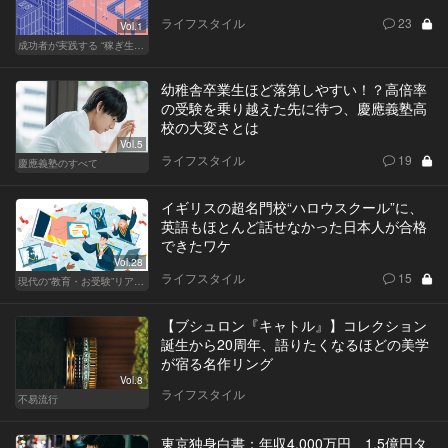
ライフスタイル
23
Vol.1
成功者が実践する “稼ぎ生活”
幼稚舎卒業生ほど落第しやすい！？高倍率
の受験を乗り越えた先に待つ、慶應義塾高
校の大変さとは
Vol.5
ライフスタイル
19
慶應義塾のすべて
イギリスの超名門校“ハロウスクール”に、
英語もほとんど話せなかった日本人が合格
できたワケ
Vol.28
ライフスタイル
15
現代の“教育・お受験”リアルドキュメント
【ブシュロン『キャトル』】コレクション
誕生から20周年、語りたくなるほどの美学
が宿る名作リング
Vol.8
ライフスタイル
不易流行
東京独身白書：年収4,000万円、1.5億円タ