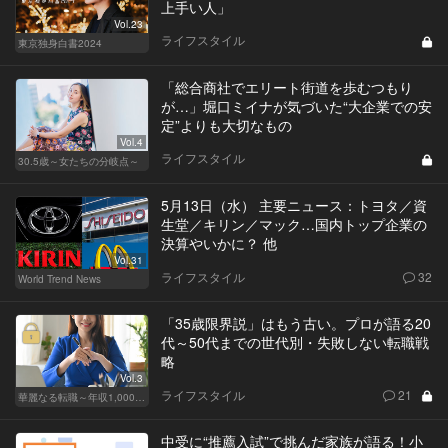
上手い人」
Vol.23
ライフスタイル
東京独身白書2024
「総合商社でエリート街道を歩むつもり
が…」堀口ミイナが気づいた“大企業での安
定”よりも大切なもの
Vol.4
ライフスタイル
30.5歳～女たちの分岐点～
5月13日（水） 主要ニュース：トヨタ／資
生堂／キリン／マック…国内トップ企業の
決算やいかに？ 他
Vol.31
ライフスタイル
32
World Trend News
「35歳限界説」はもう古い。プロが語る20
代～50代までの世代別・失敗しない転職戦
略
Vol.3
ライフスタイル
21
華麗なる転職～年収1,000万超の道～
中受に“推薦入試”で挑んだ家族が語る！小