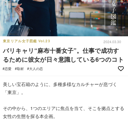
東京リアル女子図鑑 Vol.23
2024.03.30
バリキャリ“麻布十番女子”。仕事で成功す
るために彼女が日々意識している6つのコト
#恋愛
#取材
#大人の恋
美しい宝石箱のように、多種多様なカルチャーが息づく
「東京」。
その中から、1つのエリアに焦点を当て、そこを拠点とする
女性の生態を探る本企画。