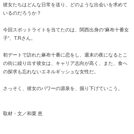
彼女たちはどんな日常を送り、どのような出会いを求めて
いるのだろうか？
今回スポットライトを当てたのは、関西出身の“麻布十番女
子”、T.Rさん。
初デートで訪れた麻布十番に恋をし、週末の夜になるとこ
の街に繰り出す彼女は、キャリア志向が高く、また、食へ
の探求も忘れないエネルギッシュな女性だ。
さっそく、彼女のパワーの源泉を、掘り下げていこう。
取材・文／和栗 恵