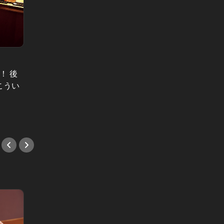
初デー
豪華食材から、自分好みにオーダー
！ 後
ランチ
できる！自由気ままな大人に寄り添
こうい
する店
うイタリアン
#デー
#イタリアン