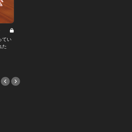
8
男と女の答えあわせ【A】 Vol.308
ってい
結婚願望ゼロだった27歳男性が、交
れた
際2年で突然プロポーズ。彼の心が
変わった“理由”とは
#小説