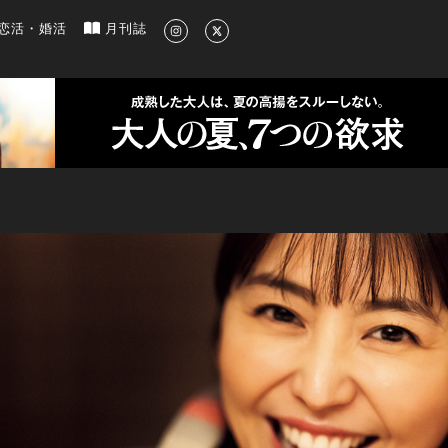
新のグルメ、洗練されたライフスタイル情報
恋活・婚活
月刊誌