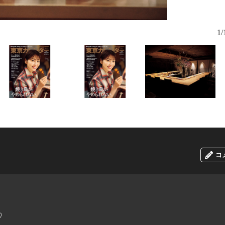
1/
コ
♡