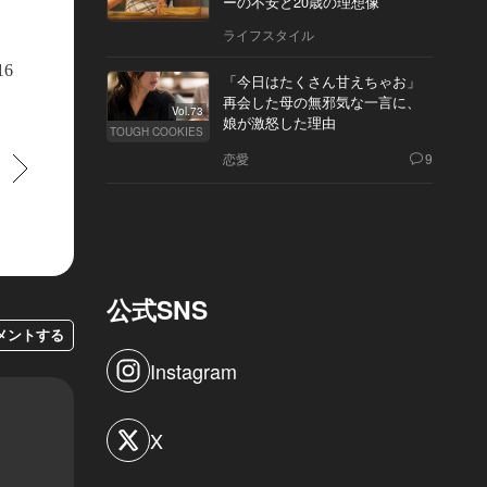
ーの不安と20歳の理想像
ライフスタイル
16
「今日はたくさん甘えちゃお」
再会した母の無邪気な一言に、
Vol.73
娘が激怒した理由
TOUGH COOKIES
恋愛
9
すすむ
公式SNS
メントする
Instagram
X