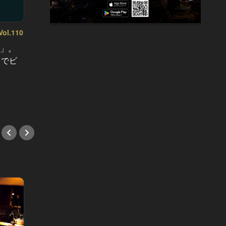
l.110
東カレの素敵な大人に必要なこと Vol.109
東カレの
意」。
東カレ6月号は「会食の神髄」。ビ
東カレ
」でビ
ジネスが大きく動く新年度、「デキ
店」。
る会食」を演出する店を徹底取材！
が登場
への招
#会食
#デー