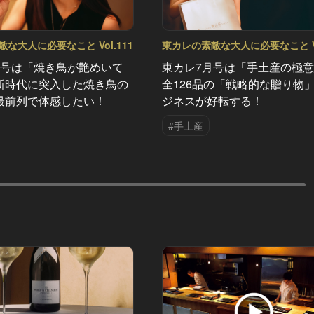
な大人に必要なこと Vol.111
東カレの素敵な大人に必要なこと Vo
月号は「焼き鳥が艶めいて
東カレ7月号は「手土産の極
新時代に突入した焼き鳥の
全126品の「戦略的な贈り物
最前列で体感したい！
ジネスが好転する！
#手土産