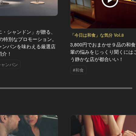
エ・シャンドン」が贈る、
「今日は和食」な気分 Vol.8
夏の特別なプロモーション。
3,800円でおまかせ９品の和食
ャンパンを味わえる厳選店
輩の悩みをじっくり聞くには
紹介！
う静かな店が都合いい！
シャンパン
#和食