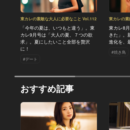
東カレの素敵な大人に必要なこと Vol.112
東カレの素敵
「今年の夏は、いつもと違う」。東
東カレ8
カレ9月号は「大人の夏、７つの欲
きた」。
求」。夏にしたいこと全部を贅沢
進化を、
に！
#焼き鳥
#デート
おすすめ記事