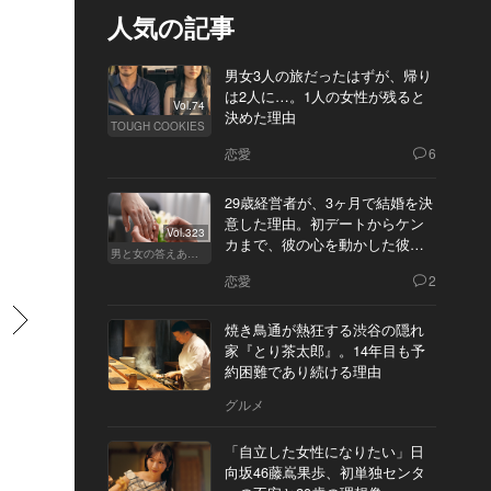
人気の記事
男女3人の旅だったはずが、帰り
は2人に…。1人の女性が残ると
Vol.74
決めた理由
TOUGH COOKIES
恋愛
6
29歳経営者が、3ヶ月で結婚を決
意した理由。初デートからケン
Vol.323
カまで、彼の心を動かした彼女
男と女の答えあわせ【Q】
の態度とは
恋愛
2
すすむ
焼き鳥通が熱狂する渋谷の隠れ
家『とり茶太郎』。14年目も予
約困難であり続ける理由
グルメ
「自立した女性になりたい」日
向坂46藤嶌果歩、初単独センタ