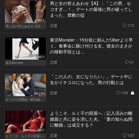
男と女の答えあわせ【A】：「この男、セ
コすぎ…！」デートの最後に男が破ってし
まった、禁断の掟
Vol.1
恋愛
170
男と女の答えあわせ【A】
東京Monster：15分前に頼んだUberより早
く、食事会に駆け付ける女。彼女のまさか
の移動手段とは…
Vol.1
恋愛
41
東京Monster
「この人の、女になりたい」。デート中に
女がイチコロになった、男の行動とは
恋愛
138
Vol.100
オトナの恋愛論～解説編～
ようこそ、ルミ子の部屋へ：記入済みの離
婚届と共に姿を消した夫。「妻の知らぬ間
に離婚」は成立する？
Vol.1
恋愛
130
ようこそ、ルミ子の部屋へ