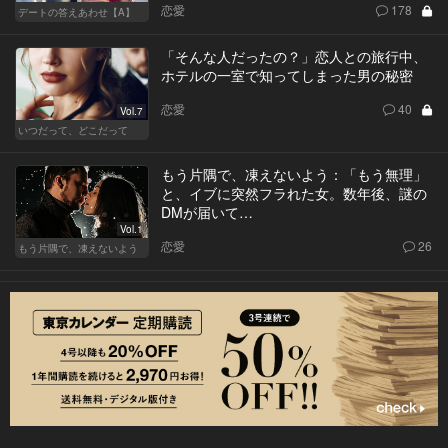
恋愛
178
デートの答えあわせ【A】
「そんな人だったの？」恋人との旅行中、
ホテルの一室で知ってしまった男の秘密
恋愛
40
Vol.7
いつだって、どこだって
もう片隅で、凍えないよう：「もう無理」
と、イブに突然フラれた女。数年後、謎の
DMが届いて…
Vol.1
恋愛
26
もう片隅で、凍えないよう