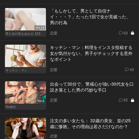
「もしかして、男として自信ナ
イ・・・？」たった1回で女が見破った、
男の行為
Vol.14
恋愛
63
男と女の答えあわせ【A】
キッチン・マン：料理をインスタ投稿する
女が気付かない、男子がチェックする意外
なポイント
Vol.1
恋愛
45
キッチン・マン
出会って30分で、警戒心が強い30代女を口
説き落とした男の巧妙な手口
恋愛
65
Vol.6
Re婚活
注文の多い女たち： 32歳の美女、並の25
歳に惨敗。その理由は若さだけなのか？
恋愛
Vol.1