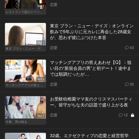
恋愛
Vol.1
レストランで恋のシーソーゲーム（MAN）
東京 ブラン・ニュー・デイズ：オンライン
飲みで5年ぶりに元カレに再会した28歳女
が、思わず彼にぶつけた本音
Vol.1
恋愛
43
東京 ブラン・ニュー・デイズ
マッチングアプリの答えあわせ【Q】：狙
い目の“新規会員の男”と初デート！途中ま
では順調だったが…
Vol.1
恋愛
35
マッチングアプリの答えあわせ【Q】～SEASON2～
お受験幼稚園ママ友のクリスマスパーティ
ー。留守がちな夫の話題で盛り上がる夜
恋愛
12
Vol.7
今夜、罪の味を
32歳。エクゼクティブの恋愛と経営哲学