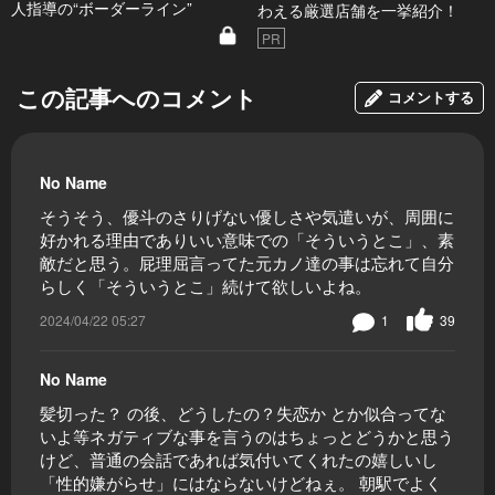
人指導の“ボーダーライン”
わえる厳選店舗を一挙紹介！
PR
この記事へのコメント
コメントする
No Name
そうそう、優斗のさりげない優しさや気遣いが、周囲に
好かれる理由でありいい意味での「そういうとこ」、素
敵だと思う。屁理屈言ってた元カノ達の事は忘れて自分
らしく「そういうとこ」続けて欲しいよね。
2024/04/22 05:27
1
39
No Name
髪切った？ の後、どうしたの？失恋か とか似合ってな
いよ等ネガティブな事を言うのはちょっとどうかと思う
けど、普通の会話であれば気付いてくれたの嬉しいし
「性的嫌がらせ」にはならないけどねぇ。 朝駅でよく