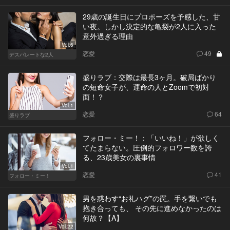
29歳の誕生日にプロポーズを予感した、甘
い夜。しかし決定的な亀裂が2人に入った
意外過ぎる理由
Vol.6
恋愛
49
デスパレートな2人
盛りラブ：交際は最長3ヶ月。破局ばかり
の短命女子が、運命の人とZoomで初対
面！？
Vol.1
恋愛
64
盛りラブ
フォロー・ミー！：「いいね！」が欲しく
てたまらない。圧倒的フォロワー数を誇
る、23歳美女の裏事情
Vol.1
恋愛
41
フォロー・ミー！
男を惑わす“お礼ハグ”の罠。手を繋いでも
抱き合っても、 その先に進めなかったのは
何故？【A】
Vol.22