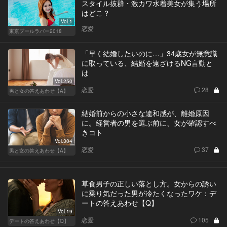
スタイル抜群・激カワ水着美女が集う場所
はどこ？
Vol.1
恋愛
東京プールラバー2018
「早く結婚したいのに…」34歳女が無意識
に取っている、結婚を遠ざけるNG言動と
は
Vol.250
恋愛
28
男と女の答えあわせ【A】
結婚前からの小さな違和感が、離婚原因
に。経営者の男を選ぶ前に、女が確認すべ
きコト
Vol.304
恋愛
37
男と女の答えあわせ【A】
草食男子の正しい落とし方。女からの誘い
に乗り気だった男が冷たくなったワケ：デ
ートの答えあわせ【Q】
Vol.19
恋愛
105
デートの答えあわせ【Q】