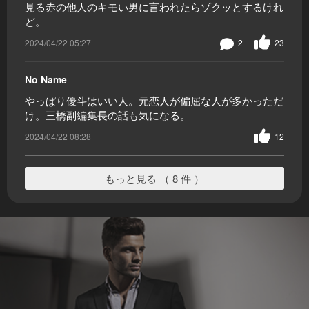
見る赤の他人のキモい男に言われたらゾクッとするけれ
ど。
2024/04/22 05:27
2
23
No Name
やっぱり優斗はいい人。元恋人が偏屈な人が多かっただ
け。三橋副編集長の話も気になる。
2024/04/22 08:28
12
もっと見る （ 8 件 ）