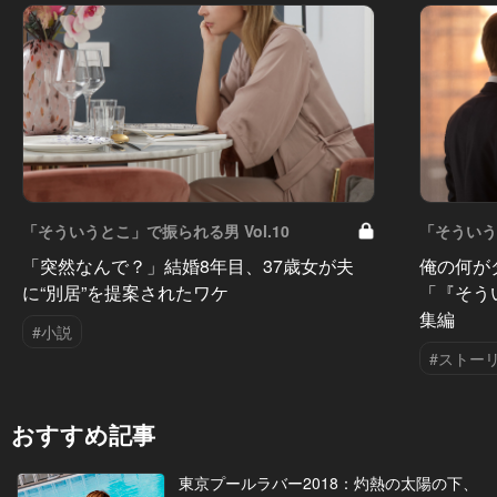
「そういうとこ」で振られる男 Vol.10
「そういうと
「突然なんで？」結婚8年目、37歳女が夫
俺の何が
に“別居”を提案されたワケ
「『そう
集編
#小説
#ストー
おすすめ記事
東京プールラバー2018：灼熱の太陽の下、