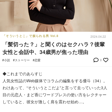
「そういうとこ」で振られる男 Vol.8
2024.04.22
「髪切った？」と聞くのはセクハラ？後輩
女性と会話中、34歳男が焦った理由
#小説
#ストーリー
#恋愛
8
◆これまでのあらすじ
人気女性誌のWeb媒体でコラムの編集をする優斗（34）。
わけあって、“そういうとこだよ”と言って去っていった3人
目の元恋人・まど香にワードプレスの使い方をレクチャー
していると、彼女が激しく肩を震わせ始め…。