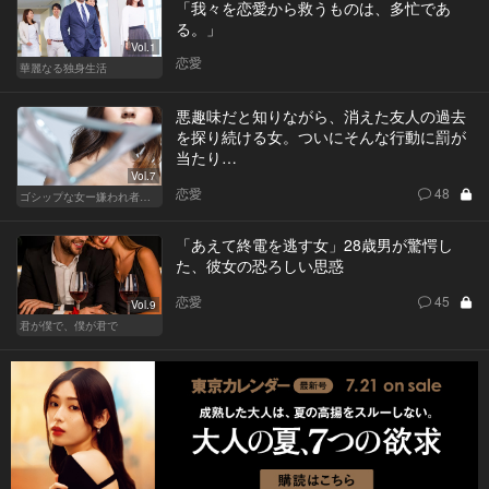
「我々を恋愛から救うものは、多忙であ
る。」
Vol.1
恋愛
華麗なる独身生活
悪趣味だと知りながら、消えた友人の過去
を探り続ける女。ついにそんな行動に罰が
当たり…
Vol.7
恋愛
48
ゴシップな女ー嫌われ者のカレンが死んだー
「あえて終電を逃す女」28歳男が驚愕し
た、彼女の恐ろしい思惑
恋愛
45
Vol.9
君が僕で、僕が君で