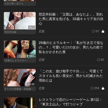
注文の多い女たち
想定外妊娠：「父親は、あなたよ」。別れ
た男に真実を告げる、32歳キャリア女の決
心
Vol.3
恋愛
97
想定外妊娠
29歳のヒエラルキー：「私が引き立て役な
の…？」可愛いだけの女が、男たちの前で
恥をかかされた夜
Vol.1
恋愛
80
29歳のヒエラルキー
「この女、遊び相手で十分…」。可愛くて
スタイルも良い美女が、男から幻滅された
理由とは
Vol.43
恋愛
256
オトナの恋愛論～宿題編～
レストランで恋のシーソーゲーム 第1話：
『東京土山人』で打つジャブ