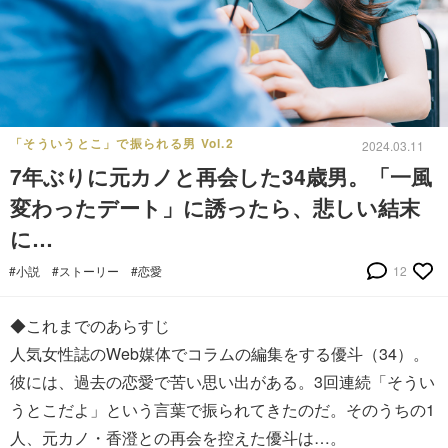
「そういうとこ」で振られる男 Vol.2
2024.03.11
7年ぶりに元カノと再会した34歳男。「一風
変わったデート」に誘ったら、悲しい結末
に…
#小説
#ストーリー
#恋愛
12
◆これまでのあらすじ
人気女性誌のWeb媒体でコラムの編集をする優斗（34）。
彼には、過去の恋愛で苦い思い出がある。3回連続「そうい
うとこだよ」という言葉で振られてきたのだ。そのうちの1
人、元カノ・香澄との再会を控えた優斗は…。