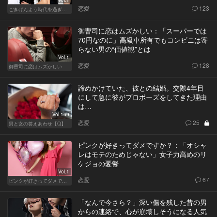
Vol.1
恋愛
123
ごきげんよう時代を過ぎても
御曹司に恋はムズかしい：「スーパーでは
70円なのに」高級車所有でもコンビニは寄
らない男の“価値観”とは
Vol.1
恋愛
128
御曹司に恋はムズかしい
諦めかけていた、彼との結婚。交際4年目
にして急に彼がプロポーズをしてきた理由
は…
Vol.169
恋愛
25
男と女の答えあわせ【Q】
ピンクが好きってダメですか？：「オシャ
レはモテのためじゃない」女子力高めのリ
ケジョの憂鬱
Vol.1
恋愛
67
ピンクが好きってダメですか？
「なんで今さら？」深い傷を残した昔の男
からの連絡で、心が崩壊しそうになる人気