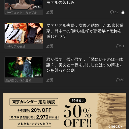
モデルの苦しみ
Vol.15
恋愛
52
パーフェクト・カップル
マテリアル夫婦：女優と結婚した35歳起業
家。日本一の”勝ち組男”が新婚早々恐怖を
感じたワケ
Vol.1
恋愛
91
マテリアル夫婦
君が僕で、僕が君で：「隣にいるのは一体
誰？」美女と一夜を共にしたはずの商社マ
ンを襲った悲劇
Vol.1
恋愛
50
君が僕で、僕が君で