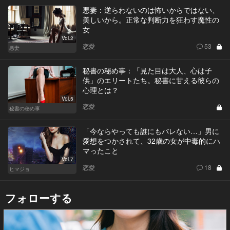
悪妻：逆らわないのは怖いからではない、
美しいから。正常な判断力を狂わす魔性の
女
Vol.2
恋愛
53
悪妻
秘書の秘め事：「見た目は大人、心は子
供」のエリートたち。秘書に甘える彼らの
心理とは？
Vol.5
恋愛
秘書の秘め事
「今ならやっても誰にもバレない…」男に
愛想をつかされて、32歳の女が中毒的にハ
マったこと
Vol.7
恋愛
18
ヒマジョ
フォローする