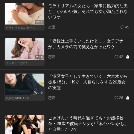
モラトリアムの女たち：家事に協力的な夫
と、かわいい娘。それでも女が満たされな
いワケ
Vol.1
恋愛
45
モラトリアムの女たち
「収録は上手くいったけど…」女子アナ
が、カメラの前で笑えなかったワケ
恋愛
42
Vol.8
フレネミーな2人
「港区女子として生きていく」六本木から
徒歩15分、1Kで一人暮らしをする26歳女
の実態
Vol.10
恋愛
28
未来のWISH LIST
ごきげんよう時代を過ぎても：お嬢様校
卒・28歳の彼氏ナシ女が「私ヤバいかも」
と自覚したワケ