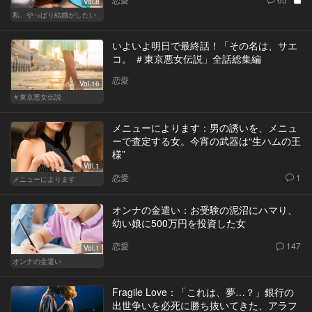
Vol.8
私、やっぱり結婚がしたい
いよいよ明日で最終話！「その名は、サエ
コ。 ＃東京悪女伝説」全話総集編
恋愛
Vol.16
＃東京悪女伝説
メニューによります：男の誘いを、メニュ
ーで査定する女。今宵の武器は“生ハムの王
様”
Vol.1
恋愛
1
メニューによります
オンナの金遣い：お受験の泥沼にハマり、
幼い娘に500万円を投資した女
恋愛
147
Vol.1
オンナの金遣い
Fragile Love：「これは、夢…？」銀行の
出世争いを必死に勝ち抜いてきた、アラフ