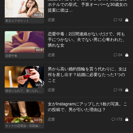
ホテルでの挙式、予算オーバーな30歳女の
提案に彼は…
Vol.26
恋愛
12
東京エアポケット
恋愛中毒：2日間連絡がないだけで、何も
手につかない。夫でない男に心奪われた、
憐れな女
Vol.6
恋愛
24
恋愛中毒
男から高い婚約指輪を貰う代わりに、女は
何を差し出す？結婚に必要なたった1つの
こと
Vol.6
恋愛
19
彼女になれて、妻になれない
女がInstagramにアップした1枚の写真。こ
の投稿で、男が引いた理由は？
恋愛
173
Vol.75
オトナの恋愛論～宿題編～