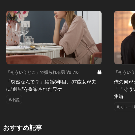
「そういうとこ」で振られる男 Vol.10
「そういうと
「突然なんで？」結婚8年目、37歳女が夫
俺の何が
に“別居”を提案されたワケ
「『そう
集編
#小説
#ストー
おすすめ記事