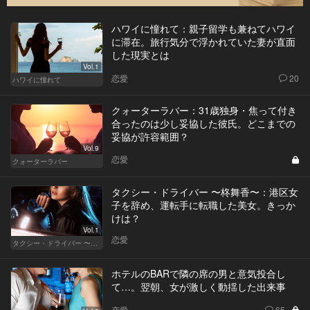
ハワイに憧れて：親子留学も兼ねてハワイ
に滞在。旅行気分で浮かれていた妻が直面
した現実とは
Vol.1
恋愛
20
ハワイに憧れて
クォーターラバー：31歳独身・焦って付き
合ったのは少し妥協した彼氏。どこまでの
妥協が許容範囲？
Vol.9
恋愛
クォーターラバー
タクシー・ドライバー 〜柊舞香〜：港区女
子を辞め、運転手に転職した美女。きっか
けは？
Vol.1
恋愛
タクシー・ドライバー 〜柊舞香〜
ホテルのBARで隣の席の男と意気投合し
て…。翌朝、女が激しく動揺した出来事
恋愛
65