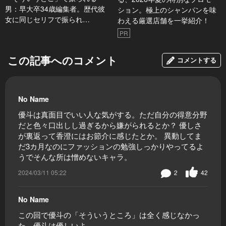
男：早大卒34歳編集者。歴代彼
ション。極上のシャンパンを味
女に同じセリフで振られ…
わえる厳選店舗を一挙紹介！
PR
この記事へのコメント
コメントする
No Name
優斗は真面目でいい人な気がする。ただ自分の得意分野
だと色々口出しし過ぎるから嫌がられるとか？ 優しさ
が裏返って香澄にはお節介に感じたとか。 異動してま
だ3カ月なのにファッションの勉強しっかりやってるよ
うでそんな所は憎めないキャラ。
2024/03/11 05:22
2
42
No Name
この回で優斗の「そういうところ」は全く感じなかっ
た。優斗は優しいよ。