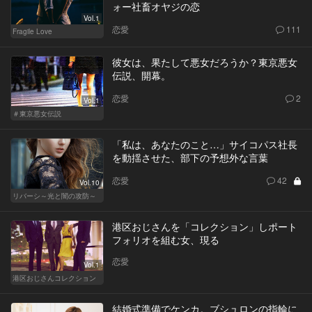
ォー社畜オヤジの恋
Vol.1
恋愛
111
Fragile Love
彼女は、果たして悪女だろうか？東京悪女
伝説、開幕。
恋愛
2
Vol.1
＃東京悪女伝説
「私は、あなたのこと…」サイコパス社長
を動揺させた、部下の予想外な言葉
恋愛
42
Vol.10
リバーシ～光と闇の攻防～
港区おじさんを「コレクション」しポート
フォリオを組む女、現る
恋愛
Vol.1
港区おじさんコレクション
結婚式準備でケンカ。ブシュロンの指輪に