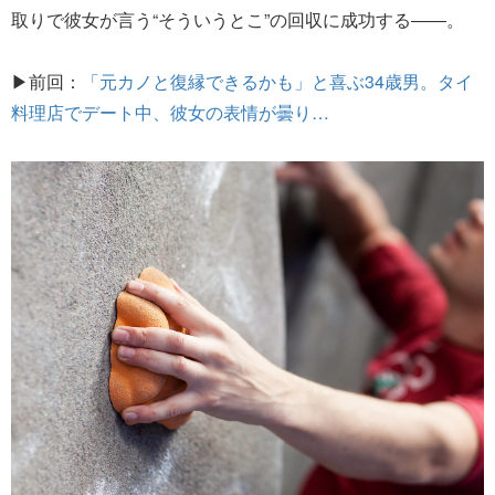
取りで彼女が言う“そういうとこ”の回収に成功する――。
▶前回：
「元カノと復縁できるかも」と喜ぶ34歳男。タイ
料理店でデート中、彼女の表情が曇り…