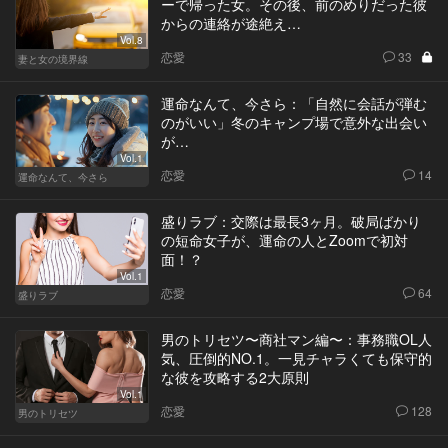
ーで帰った女。その後、前のめりだった彼
からの連絡が途絶え…
Vol.8
恋愛
33
妻と女の境界線
運命なんて、今さら：「自然に会話が弾む
のがいい」冬のキャンプ場で意外な出会い
が…
Vol.1
恋愛
14
運命なんて、今さら
盛りラブ：交際は最長3ヶ月。破局ばかり
の短命女子が、運命の人とZoomで初対
面！？
Vol.1
恋愛
64
盛りラブ
男のトリセツ〜商社マン編〜：事務職OL人
気、圧倒的NO.1。一見チャラくても保守的
な彼を攻略する2大原則
Vol.1
恋愛
128
男のトリセツ