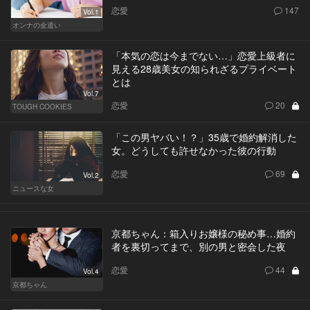
恋愛
147
Vol.1
オンナの金遣い
「本気の恋は今までない…」恋愛上級者に
見える28歳美女の知られざるプライベート
とは
Vol.7
恋愛
20
TOUGH COOKIES
「この男ヤバい！？」35歳で婚約解消した
女。どうしても許せなかった彼の行動
恋愛
69
Vol.2
ニュースな女
京都ちゃん：箱入りお嬢様の秘め事…婚約
者を裏切ってまで、別の男と密会した夜
恋愛
44
Vol.4
京都ちゃん