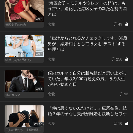
“港区女子＝モデルやタレントの卵”は、も
う古い。進化した港区女子の新たな勢力図
とは
Vol.8
恋愛
49
港区女子の終点
「出汁からとれるかチェックします」36歳
男が、結婚相手として彼女を“テスト”する
料理とは
Vol.3
恋愛
256
結婚“しない”男たち
僕のカルマ：自分は勝ち組だと思い上がっ
ていた、年収2,000万超えの男。彼の人生
が狂い始めた日
Vol.1
恋愛
93
僕のカルマ
「仲は悪くないんだけど…」広尾在住、結
婚３年の子なし夫婦が離婚を決断したワケ
恋愛
16
Vol.15
三人の男たち～夫婦の問題～