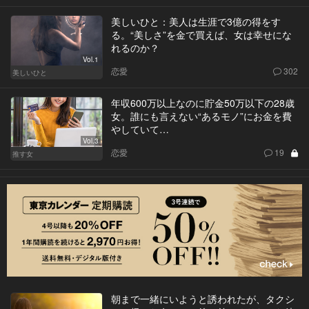
美しいひと：美人は生涯で3億の得をす
る。“美しさ”を金で買えば、女は幸せにな
れるのか？
Vol.1
恋愛
302
美しいひと
年収600万以上なのに貯金50万以下の28歳
女。誰にも言えない“あるモノ”にお金を費
やしていて…
Vol.3
恋愛
19
推す女
朝まで一緒にいようと誘われたが、タクシ