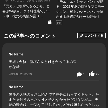
「そういうとこ」で振られる男 Vol.3
「モエ・エ・シャンドン」が贈
「元カノと復縁できるかも」と
る、2026年夏の特別なプロモー
喜ぶ34歳男。タイ料理店でデー
ション。極上のシャンパンを味
ト中、彼女の表情が曇り…
わえる厳選店舗を一挙紹介！
PR
この記事へのコメント
コメントする
No Name
美紀 : 今ね、新垣さんと付き合ってるの♡
かな😆
2024/03/25 05:23
1
29
No Name
優斗の人柄の良さは読んでて充分伝わってくるから、た
またま付き合った女性と合わなかっただけな気が...。美
紀の場合は、平気なフリしてたけど実は淋しかったしも