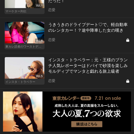
だった！
Vol.1
恋愛
マーケター列伝
うきうきのドライブデート♡で、軽自動車
のレンタカー！？途中降車した女の嘆き
恋愛
Vol.5
東カレ読者のワーストデート
インスタ・トラベラー：元・王様のブラン
チ人気レポーターはドバイで砂漠を楽しみ
モルディブでマンタと戯れる旅上級者
Vol.5
恋愛
インスタ・トラベラー