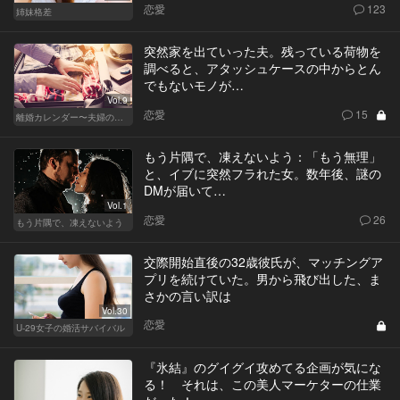
恋愛
123
姉妹格差
突然家を出ていった夫。残っている荷物を
調べると、アタッシュケースの中からとん
でもないモノが…
Vol.9
恋愛
15
離婚カレンダー〜夫婦の正しい終わり方〜
もう片隅で、凍えないよう：「もう無理」
と、イブに突然フラれた女。数年後、謎の
DMが届いて…
Vol.1
恋愛
26
もう片隅で、凍えないよう
交際開始直後の32歳彼氏が、マッチングア
プリを続けていた。男から飛び出した、ま
さかの言い訳は
Vol.30
恋愛
U-29女子の婚活サバイバル
『氷結』のグイグイ攻めてる企画が気にな
る！ それは、この美人マーケターの仕業