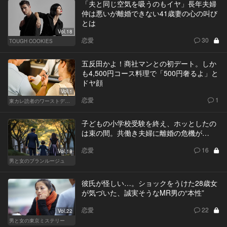
「夫と同じ空気を吸うのもイヤ」長年夫婦
仲は悪いが離婚できない41歳妻の心の叫び
とは
Vol.18
恋愛
30
TOUGH COOKIES
五反田かよ！商社マンとの初デート。しか
も4,500円コース料理で「500円奢るよ」と
ドヤ顔
Vol.1
恋愛
1
東カレ読者のワーストデート
子どもの小学校受験を終え、ホッとしたの
は束の間。共働き夫婦に離婚の危機が…
恋愛
16
Vol.18
男と女のブランルージュ
彼氏が怪しい…。ショックをうけた28歳女
が気づいた、誠実そうなMR男の“本性”
恋愛
22
Vol.22
男と女の東京ミステリー