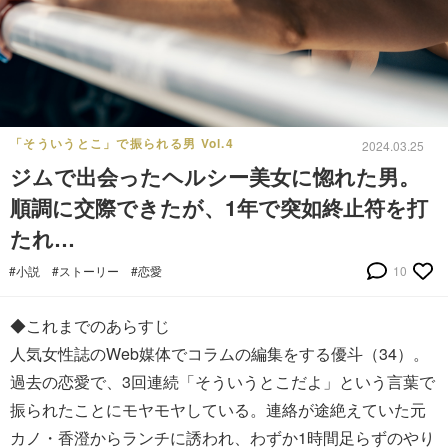
「そういうとこ」で振られる男 Vol.4
2024.03.25
ジムで出会ったヘルシー美女に惚れた男。
順調に交際できたが、1年で突如終止符を打
たれ…
#小説
#ストーリー
#恋愛
10
◆これまでのあらすじ
人気女性誌のWeb媒体でコラムの編集をする優斗（34）。
過去の恋愛で、3回連続「そういうとこだよ」という言葉で
振られたことにモヤモヤしている。連絡が途絶えていた元
カノ・香澄からランチに誘われ、わずか1時間足らずのやり