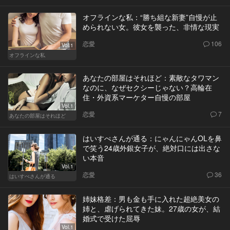
オフラインな私：“勝ち組な新妻”自慢が止
められない女。彼女を襲った、非情な現実
恋愛
106
Vol.1
オフラインな私
あなたの部屋はそれほど：素敵なタワマン
なのに、なぜセクシーじゃない？高輪在
住・外資系マーケター自慢の部屋
Vol.1
恋愛
7
あなたの部屋はそれほど
はいすぺさんが通る：にゃんにゃんOLを鼻
で笑う24歳外銀女子が、絶対口には出さな
い本音
Vol.1
恋愛
36
はいすぺさんが通る
姉妹格差：男も金も手に入れた超絶美女の
姉と、虐げられてきた妹。27歳の女が、結
婚式で受けた屈辱
Vol.1