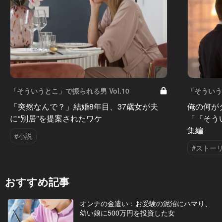
「そういうとこ」で振られる男 Vol.10
「そういうと
「突然なんで？」結婚8年目、37歳女が夫
俺の何が
に“別居”を提案されたワケ
「『そう
集編
#小説
#ストー
おすすめ記事
オンナの金遣い：お受験の泥沼にハマり、
幼い娘に500万円を投資した女